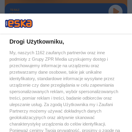
TERAZ
GRAMY
Drogi Użytkowniku,
My, naszych 1162 zaufanych partnerów oraz inne
Żaden utwór zamieszczony w serwisie nie może być powielany i
podmioty z Grupy ZPR Media uzyskujemy dostęp i
rozpowszechniany lub dalej rozpowszechniany w jakikolwiek sposób (w
tym także elektroniczny lub mechaniczny) na jakimkolwiek polu
przechowujemy informacje na urządzeniu oraz
eksploatacji w jakiejkolwiek formie, włącznie z umieszczaniem w Internecie
przetwarzamy dane osobowe, takie jak unikalne
bez pisemnej zgody właściciela praw. Jakiekolwiek użycie lub
identyfikatory, standardowe informacje wysyłane przez
wykorzystanie utworów w całości lub w części z naruszeniem prawa, tzn.
bez właściwej zgody, jest zabronione pod groźbą kary i może być ścigane
urządzenie czy dane przeglądania w celu zapewniania
prawnie.
spersonalizowanych reklam, wybór spersonalizowanych
treści, pomiar reklam i treści, badanie odbiorców oraz
ulepszanie usług. Za zgodą Użytkownika my i Zaufani
Partnerzy możemy używać dokładnych danych
geolokalizacyjnych oraz aktywnie skanować
charakterystykę urządzenia do celów identyfikacji.
Ponieważ cenimy Twoją prywatność, prosimy o zgodę na
O nas