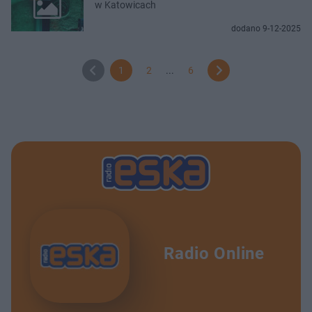
w Katowicach
dodano 9-12-2025
1
2
...
6
Radio Online