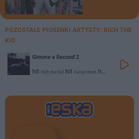
POZOSTAŁE PIOSENKI ARTYSTY: RICH THE
KID
Gimme a Second 2
hit
hit
hit
Rich the Kid
Kanye West
Ty Dolla $ign