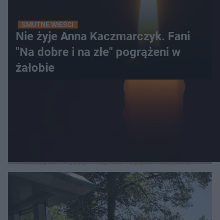
SMUTNE WIEŚCI
Nie żyje Anna Kaczmarczyk. Fani
"Na dobre i na złe" pogrążeni w
żałobie
WIĘCEJ
LOKALNE
WARSZAWA
ŁÓDŹ
POZNAŃ
ŚLĄSK
TRÓJMIASTO
LUB