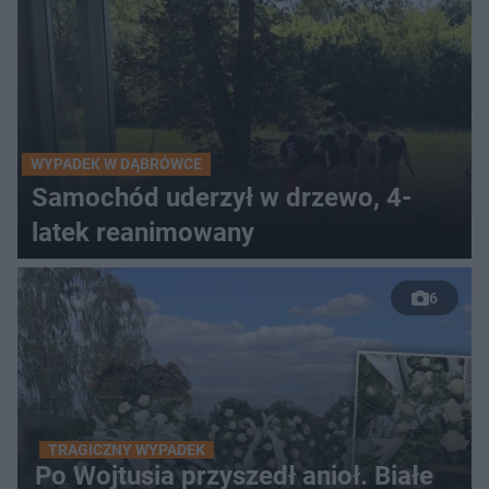
WYPADEK W DĄBRÓWCE
Samochód uderzył w drzewo, 4-
latek reanimowany
6
TRAGICZNY WYPADEK
Po Wojtusia przyszedł anioł. Białe