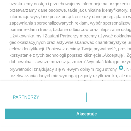
uzyskujemy dostęp i przechowujemy informacje na urządzeniu 
przetwarzamy dane osobowe, takie jak unikalne identyfikatory,
informacje wysyłane przez urządzenie czy dane przeglądania w
zapewniania spersonalizowanych reklam, wybór spersonalizowa
pomiar reklam i treści, badanie odbiorców oraz ulepszanie usłu
Użytkownika my i Zaufani Partnerzy możemy używać dokładn
geolokalizacyjnych oraz aktywnie skanować charakterystykę u
celów identyfikacji. Ponieważ cenimy Twoją prywatność, prosi
korzystanie z tych technologii poprzez kliknięcie „Akceptuję”. Z
dobrowolna i zawsze możesz ją zmienić/wycofać klikając przyc
prywatności znajdujący się w lewym dolnym rogu strony
. N
przetwarzania danych nie wymagają zgody użytkownika, ale m
sprzeciwić się takiemu przetwarzaniu. Preferencje będą miały 
tylko na tej witrynie.
PARTNERZY
Zapoznaj się z poniższymi informacjami, abyś mógł świadomie
korzystać z naszych serwisów internetowych. Szczegółowe in
dotyczące przetwarzania Twoich danych znajdziesz w
Polityce
Akceptuję
Cookies
oraz po kliknięciu w „Ustawienia”.