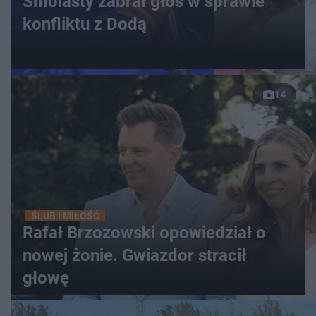
Smolasty zabrał głos w sprawie
konfliktu z Dodą
14
ŚLUB I MIŁOŚĆ
Rafał Brzozowski opowiedział o
nowej żonie. Gwiazdor stracił
głowę