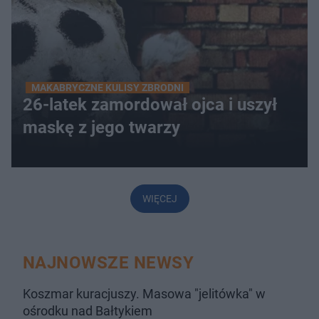
MAKABRYCZNE KULISY ZBRODNI
26-latek zamordował ojca i uszył
maskę z jego twarzy
WIĘCEJ
NAJNOWSZE NEWSY
Koszmar kuracjuszy. Masowa "jelitówka" w
ośrodku nad Bałtykiem