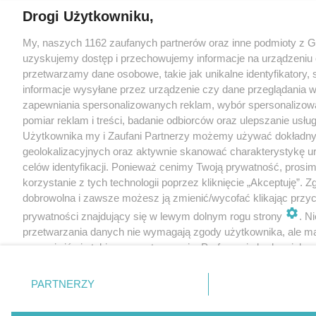
Drogi Użytkowniku,
My, naszych 1162 zaufanych partnerów oraz inne podmioty z 
uzyskujemy dostęp i przechowujemy informacje na urządzeniu 
przetwarzamy dane osobowe, takie jak unikalne identyfikatory,
informacje wysyłane przez urządzenie czy dane przeglądania w
zapewniania spersonalizowanych reklam, wybór spersonalizowa
pomiar reklam i treści, badanie odbiorców oraz ulepszanie usłu
Użytkownika my i Zaufani Partnerzy możemy używać dokładn
geolokalizacyjnych oraz aktywnie skanować charakterystykę u
celów identyfikacji. Ponieważ cenimy Twoją prywatność, prosi
korzystanie z tych technologii poprzez kliknięcie „Akceptuję”. Z
dobrowolna i zawsze możesz ją zmienić/wycofać klikając przyc
prywatności znajdujący się w lewym dolnym rogu strony
. N
przetwarzania danych nie wymagają zgody użytkownika, ale m
sprzeciwić się takiemu przetwarzaniu. Preferencje będą miały 
tylko na tej witrynie.
PARTNERZY
Zapoznaj się z poniższymi informacjami, abyś mógł świadomie
korzystać z naszych serwisów internetowych. Szczegółowe in