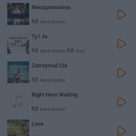
Niezapomniana
hit
Mario Bischin
Ty i Ja
hit
hit
Mario Bischin
Boys
Zatrzymać Cię
hit
Mario Bischin
Right Here Waiting
hit
Mario Bischin
Loca