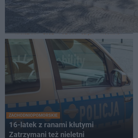
LOKALNE
WARSZAWA
ŁÓDŹ
POZNAŃ
ŚLĄSK
TRÓJMIASTO
LUB
ZACHODNIOPOMORSKIE
16-latek z ranami kłutymi
Zatrzymani też nieletni