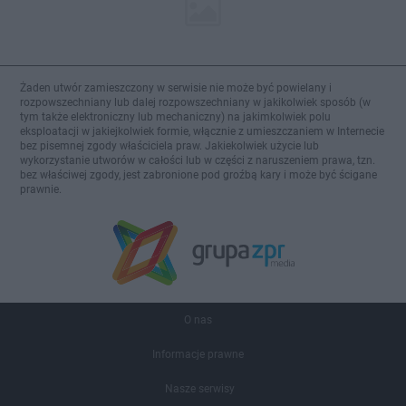
Żaden utwór zamieszczony w serwisie nie może być powielany i
rozpowszechniany lub dalej rozpowszechniany w jakikolwiek sposób (w
tym także elektroniczny lub mechaniczny) na jakimkolwiek polu
eksploatacji w jakiejkolwiek formie, włącznie z umieszczaniem w Internecie
bez pisemnej zgody właściciela praw. Jakiekolwiek użycie lub
wykorzystanie utworów w całości lub w części z naruszeniem prawa, tzn.
bez właściwej zgody, jest zabronione pod groźbą kary i może być ścigane
prawnie.
O nas
Informacje prawne
Nasze serwisy