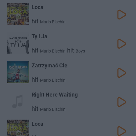
Loca
hit
Mario Bischin
Ty i Ja
hit
hit
Mario Bischin
Boys
Zatrzymać Cię
hit
Mario Bischin
Right Here Waiting
hit
Mario Bischin
Loca