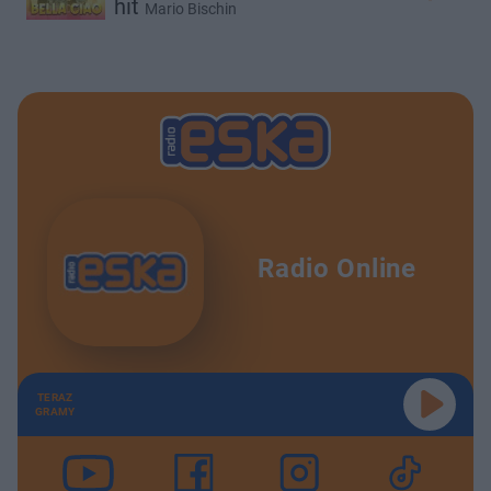
hit
Mario Bischin
Radio Online
TERAZ
GRAMY