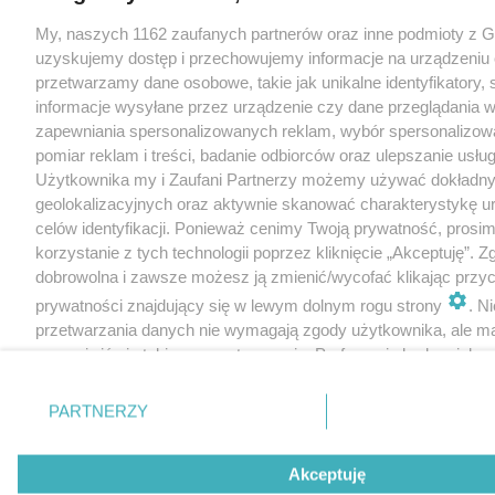
My, naszych 1162 zaufanych partnerów oraz inne podmioty z 
uzyskujemy dostęp i przechowujemy informacje na urządzeniu 
przetwarzamy dane osobowe, takie jak unikalne identyfikatory,
informacje wysyłane przez urządzenie czy dane przeglądania w
zapewniania spersonalizowanych reklam, wybór spersonalizowa
pomiar reklam i treści, badanie odbiorców oraz ulepszanie usłu
Użytkownika my i Zaufani Partnerzy możemy używać dokładn
geolokalizacyjnych oraz aktywnie skanować charakterystykę u
celów identyfikacji. Ponieważ cenimy Twoją prywatność, prosi
korzystanie z tych technologii poprzez kliknięcie „Akceptuję”. Z
dobrowolna i zawsze możesz ją zmienić/wycofać klikając przyc
prywatności znajdujący się w lewym dolnym rogu strony
. N
przetwarzania danych nie wymagają zgody użytkownika, ale m
sprzeciwić się takiemu przetwarzaniu. Preferencje będą miały 
tylko na tej witrynie.
PARTNERZY
Zapoznaj się z poniższymi informacjami, abyś mógł świadomie
korzystać z naszych serwisów internetowych. Szczegółowe in
dotyczące przetwarzania Twoich danych znajdziesz w
Polityce
Akceptuję
Cookies
oraz po kliknięciu w „Ustawienia”.