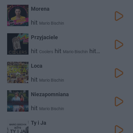
Morena
hit
Mario Bischin
Przyjaciele
hit
hit
hit
Coolers
Mario Bischin
Norbi
Loca
hit
Mario Bischin
Niezapomniana
hit
Mario Bischin
Ty i Ja