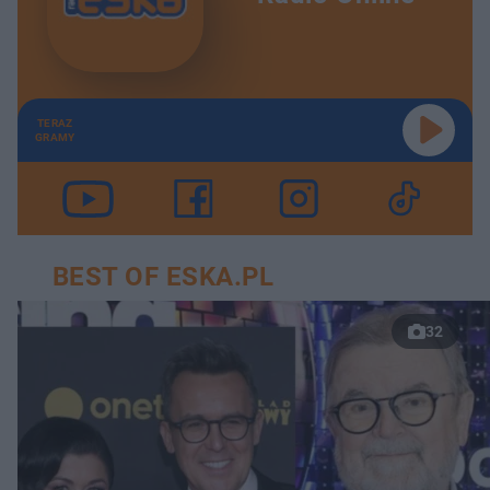
TERAZ
GRAMY
BEST OF ESKA.PL
32