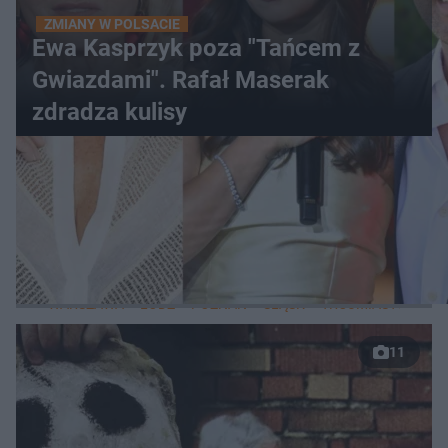
ZMIANY W POLSACIE
Ewa Kasprzyk poza "Tańcem z
Gwiazdami". Rafał Maserak
zdradza kulisy
WIĘCEJ
LOKALNE
WARSZAWA
ŁÓDŹ
POZNAŃ
ŚLĄSK
TRÓJMIASTO
LUB
11