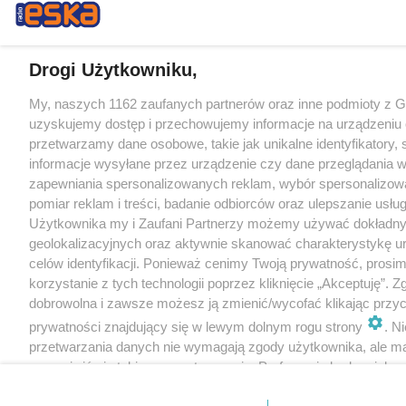
Drogi Użytkowniku,
My, naszych 1162 zaufanych partnerów oraz inne podmioty z 
uzyskujemy dostęp i przechowujemy informacje na urządzeniu 
przetwarzamy dane osobowe, takie jak unikalne identyfikatory,
informacje wysyłane przez urządzenie czy dane przeglądania w
zapewniania spersonalizowanych reklam, wybór spersonalizowa
pomiar reklam i treści, badanie odbiorców oraz ulepszanie usłu
Użytkownika my i Zaufani Partnerzy możemy używać dokładn
geolokalizacyjnych oraz aktywnie skanować charakterystykę u
celów identyfikacji. Ponieważ cenimy Twoją prywatność, prosi
korzystanie z tych technologii poprzez kliknięcie „Akceptuję”. Z
dobrowolna i zawsze możesz ją zmienić/wycofać klikając przyc
prywatności znajdujący się w lewym dolnym rogu strony
. N
przetwarzania danych nie wymagają zgody użytkownika, ale m
sprzeciwić się takiemu przetwarzaniu. Preferencje będą miały 
tylko na tej witrynie.