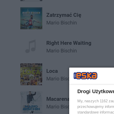
Zatrzymać Cię
Mario Bischin
Right Here Waiting
Mario Bischin
Loca
Mario Bischin
Drogi Użytkow
Macarena
My, naszych 1162 zau
Mario Bischin
przechowujemy informa
standardowe informac