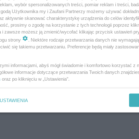
klam, wybór spersonalizowanych treści, pomiar reklam i treści, bad
 zgodą Użytkownika my i Zaufani Partnerzy możemy używać dokład
az aktywnie skanować charakterystykę urządzenia do celów identyfi
ść, prosimy o zgodę na korzystanie z tych technologii poprzez klikn
a i zawsze możesz ją zmienić/wycofać klikając przycisk ustawień pr
ogu strony
. Niektóre rodzaje przetwarzania danych nie wymagaj
iwić się takiemu przetwarzaniu. Preferencje będą miały zastosowanie
szymi informacjami, abyś mógł świadomie i komfortowo korzystać z
gółowe informacje dotyczące przetwarzania Twoich danych znajdzi
s
oraz po kliknięciu w „Ustawienia”.
USTAWIENIA