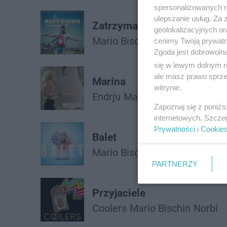
spersonalizowanych re
ulepszanie usług. Za
Zatrzymać Cię
geolokalizacyjnych or
Mario Bischin
cenimy Twoją prywatno
Zgoda jest dobrowoln
się w lewym dolnym r
ale masz prawo sprzec
Marina
witrynie.
Endrju
Mario Bischin
Zapoznaj się z poniż
internetowych. Szcze
Prywatności
i
Cookie
Balet
Mario Bischin
PARTNERZY
Przyjaciele
Coolers
Mario Bischin
Norbi