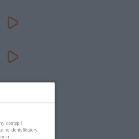
y dostęp i
lne identyfikatory,
iania