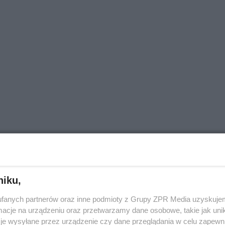
niku,
fanych partnerów oraz inne podmioty z Grupy ZPR Media uzyskujem
cje na urządzeniu oraz przetwarzamy dane osobowe, takie jak unika
je wysyłane przez urządzenie czy dane przeglądania w celu zapewn