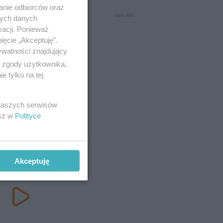
anie odbiorców oraz
nych danych
kacji. Ponieważ
ięcie „Akceptuję”.
ywatności znajdujący
ą zgody użytkownika,
 tylko na tej
 naszych serwisów
esz w
Polityce
Akceptuję