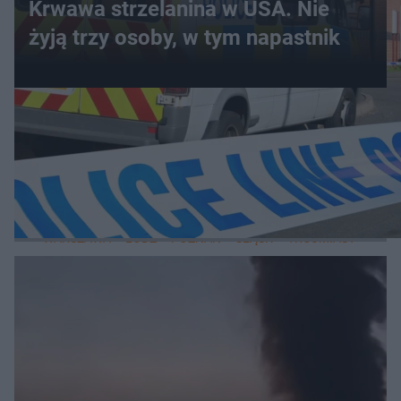
Krwawa strzelanina w USA. Nie
żyją trzy osoby, w tym napastnik
WIĘCEJ
LOKALNE
WARSZAWA
ŁÓDŹ
POZNAŃ
ŚLĄSK
TRÓJMIASTO
LUB