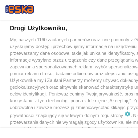
Drogi Użytkowniku,
My, naszych 1160 zaufanych partnerów oraz inne podmioty z 
uzyskujemy dostęp i przechowujemy informacje na urządzeniu 
przetwarzamy dane osobowe, takie jak unikalne identyfikatory,
informacje wysyłane przez urządzenie czy dane przeglądania w
zapewniania spersonalizowanych reklam, wybór spersonalizowa
pomiar reklam i treści, badanie odbiorców oraz ulepszanie usłu
Użytkownika my i Zaufani Partnerzy możemy używać dokładn
geolokalizacyjnych oraz aktywnie skanować charakterystykę u
celów identyfikacji. Ponieważ cenimy Twoją prywatność, prosi
korzystanie z tych technologii poprzez kliknięcie „Akceptuję”. Z
dobrowolna i zawsze możesz ją zmienić/wycofać klikając przyc
prywatności znajdujący się w lewym dolnym rogu strony
. N
przetwarzania danych nie wymagają zgody użytkownika, ale m
sprzeciwić się takiemu przetwarzaniu. Preferencje będą miały 
tylko na tej witrynie.