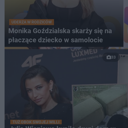
UDERZA W RODZICÓW
Monika Goździalska skarży się na
płaczące dziecko w samolocie
33
TUŻ OBOK SWOJEJ WILLI