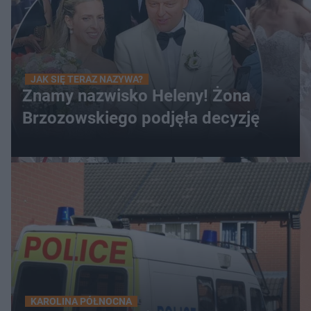
JAK SIĘ TERAZ NAZYWA?
Znamy nazwisko Heleny! Żona
Brzozowskiego podjęła decyzję
KAROLINA PÓŁNOCNA