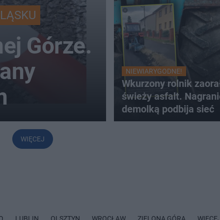
ŚLĄSKU
ej Górze.
wany
NIEWIARYGODNE!
Wkurzony rolnik zaora
m
świeży asfalt. Nagrani
demolką podbija sieć
WIĘCEJ
O
LUBLIN
OLSZTYN
WROCŁAW
ZIELONA GÓRA
WIĘCE