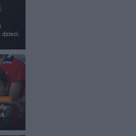
i
 dzieci.
ISKA
sły
ck.