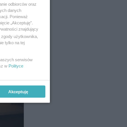
anie odbiorców oraz
nych danych
kacji. Ponieważ
ięcie „Akceptuję”.
ywatności znajdujący
ą zgody użytkownika,
 tylko na tej
 naszych serwisów
esz w
Polityce
ERA
lecił
i mówił
Akceptuję