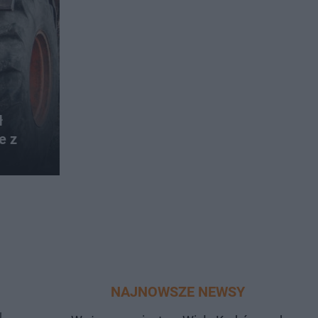
ł
e z
NAJNOWSZE NEWSY
J