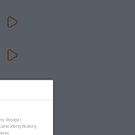
y dostęp i
lne identyfikatory,
iania