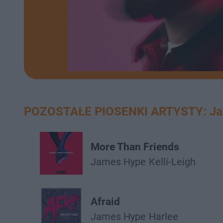
POZOSTAŁE PIOSENKI ARTYSTY: J
More Than Friends
James Hype
Kelli-Leigh
Afraid
James Hype
Harlee