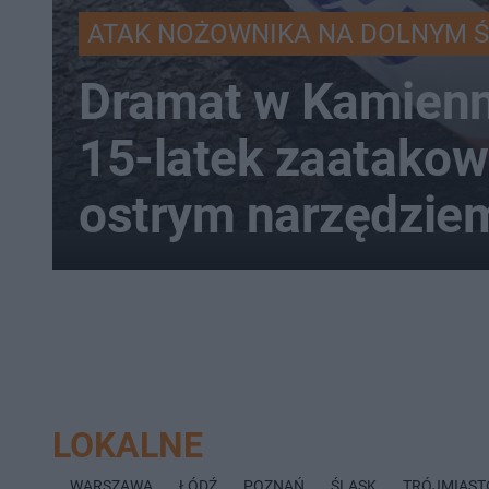
ATAK NOŻOWNIKA NA DOLNYM 
Dramat w Kamienn
15-latek zaatako
ostrym narzędzie
LOKALNE
WARSZAWA
ŁÓDŹ
POZNAŃ
ŚLĄSK
TRÓJMIAST