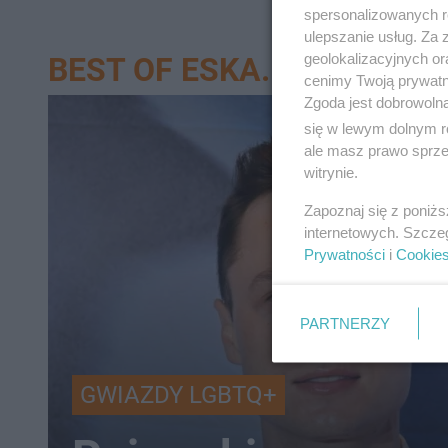
spersonalizowanych re
ulepszanie usług. Za
geolokalizacyjnych or
BEST OF ESKA.PL
cenimy Twoją prywatno
Zgoda jest dobrowoln
się w lewym dolnym r
ale masz prawo sprzec
witrynie.
Zapoznaj się z poniż
internetowych. Szcze
Prywatności
i
Cookie
PARTNERZY
GWIAZDY LGBTQ+