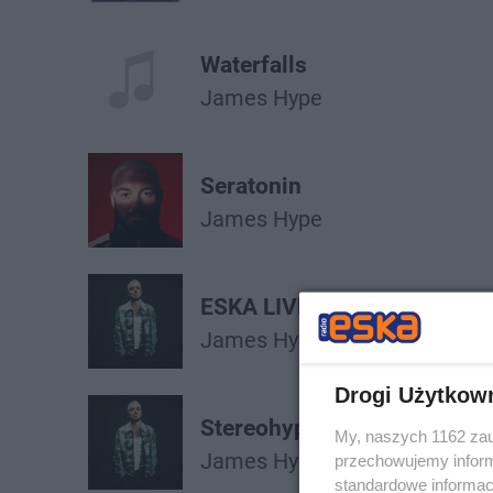
Waterfalls
James Hype
Seratonin
James Hype
ESKA LIVE REMIX
James Hype
Drogi Użytkow
Stereohype 222
My, naszych 1162 zau
James Hype
przechowujemy informa
standardowe informac