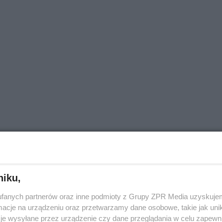
niku,
fanych partnerów oraz inne podmioty z Grupy ZPR Media uzyskujem
cje na urządzeniu oraz przetwarzamy dane osobowe, takie jak unika
je wysyłane przez urządzenie czy dane przeglądania w celu zapewn