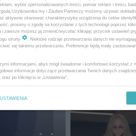
klam, wybór spersonalizowanych treści, pomiar reklam i treści, bad
 zgodą Użytkownika my i Zaufani Partnerzy możemy używać dokład
az aktywnie skanować charakterystykę urządzenia do celów identyfi
ść, prosimy o zgodę na korzystanie z tych technologii poprzez klikn
a i zawsze możesz ją zmienić/wycofać klikając przycisk ustawień pr
36
ogu strony
. Niektóre rodzaje przetwarzania danych nie wymagaj
iwić się takiemu przetwarzaniu. Preferencje będą miały zastosowanie
szymi informacjami, abyś mógł świadomie i komfortowo korzystać z
gółowe informacje dotyczące przetwarzania Twoich danych znajdzi
NIETYPOWA POLECAJKA RAP
s
oraz po kliknięciu w „Ustawienia”.
O.S.T.R. zaskoczył. Po
książki Cenckiewicza 
o Polsce
USTAWIENIA