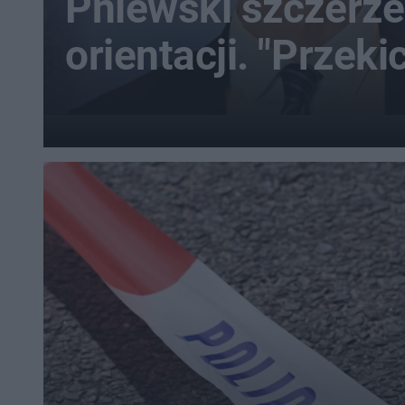
Pniewski szczerze
orientacji. "Przek