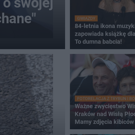
 o swojej
ichane"
GWIAZDY
84-letnia ikona muzyk
zapowiada książkę dla
To dumna babcia!
FOTORELACJA Z TRYBUN I BO
Ważne zwycięstwo Wi
Kraków nad Wisłą Pło
Mamy zdjęcia kibiców