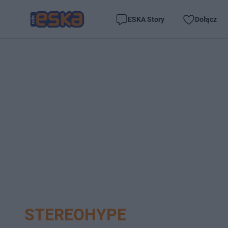
ESKA Story
Dołącz
STEREOHYPE