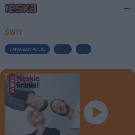
ŚWIT
DARIA ZAWIAŁOW
,
Król
,
Igo