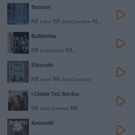
Batman
hit
hit
hit
Kukon
Daria Zawiałow
Rysy
Bubbletea
hit
hit
Quebonafide
Daria Zawiałow
Eldorado
hit
hit
sanah
Daria Zawiałow
I Ciebie Też, Bardzo
hit
hit
Daria Zawiałow
hit
Dawid Podsiadło
Vito Bambino
Kaonashi