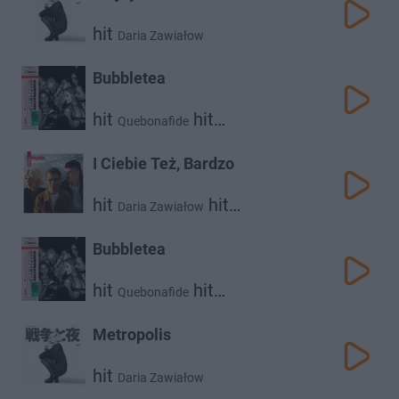
hit
Daria Zawiałow
Bubbletea
hit
hit
Quebonafide
Daria Zawiałow
I Ciebie Też, Bardzo
hit
hit
Daria Zawiałow
hit
Dawid Podsiadło
Vito Bambino
Bubbletea
hit
hit
Quebonafide
Daria Zawiałow
Metropolis
hit
Daria Zawiałow