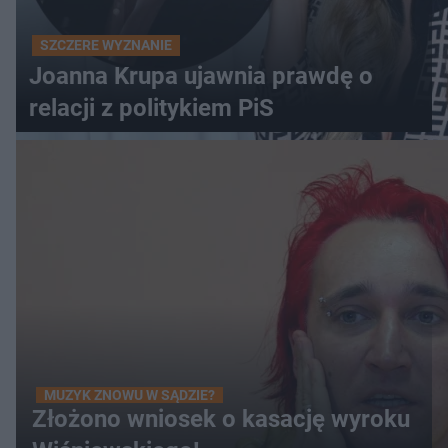
SZCZERE WYZNANIE
Joanna Krupa ujawnia prawdę o
relacji z politykiem PiS
MUZYK ZNOWU W SĄDZIE?
Złożono wniosek o kasację wyroku