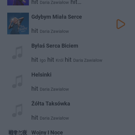
hit
hit
Daria Zawiałow
Dawid Podsiadło
Gdybym Miała Serce
hit
Daria Zawiałow
Byłaś Serca Biciem
hit
hit
hit
Igo
Król
Daria Zawiałow
Helsinki
hit
Daria Zawiałow
Żółta Taksówka
hit
Daria Zawiałow
Wojny I Noce