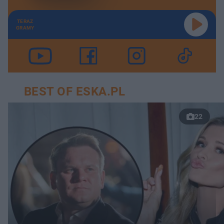
TERAZ
GRAMY
BEST OF ESKA.PL
22