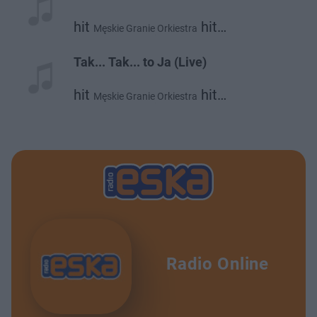
hit
hit
Męskie Granie Orkiestra
hit
hit
Daria Zawiałow
Mrozu
Kacperczyk
Tak... Tak... to Ja (Live)
hit
hit
Męskie Granie Orkiestra
hit
hit
Daria Zawiałow
Mrozu
Kacperczyk
Radio Online