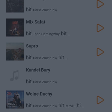
hit
Daria Zawiałow
Mix Sałat
hit
hit
Taco Hemingway
Daria Zawiałow
Supro
hit
hit
Daria Zawiałow
Taco Hemingway
Kundel Bury
hit
Daria Zawiałow
Wolne Duchy
hit
hit
hit
Daria Zawiałow
Mrozu
Kacperczyk