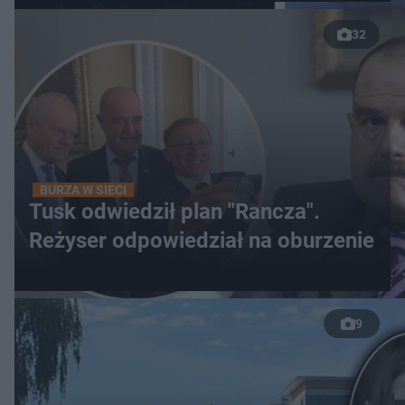
32
BURZA W SIECI
Tusk odwiedził plan "Rancza".
Reżyser odpowiedział na oburzenie
9