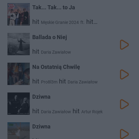
Tak... Tak... to Ja
hit
hit
Męskie Granie 2024
ft.
hit
hit
Daria Zawiałow
Mrozu
Kacperczyk
Ballada o Niej
hit
Daria Zawiałow
Na Ostatnią Chwilę
hit
hit
Pro8l3m
Daria Zawiałow
Dziwna
hit
hit
Daria Zawiałow
Artur Rojek
Dziwna