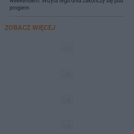
weekendem. Wizyta tego dnia zakończy się pod
progiem
ZOBACZ WIĘCEJ