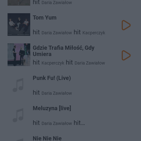
hit
Daria Zawiałow
Tom Yum
hit
hit
Daria Zawiałow
Kacperczyk
Gdzie Trafia Miłość, Gdy
Umiera
hit
hit
Kacperczyk
Daria Zawiałow
Punk Fu! (Live)
hit
Daria Zawiałow
Meluzyna [live]
hit
hit
Daria Zawiałow
hit
Małgorzata Ostrowska
Męskie Granie Orkiestra 2018
Nie Nie Nie