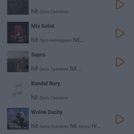
hit
Daria Zawiałow
Mix Sałat
hit
hit
Taco Hemingway
Daria Zawiałow
Supro
hit
hit
Daria Zawiałow
Taco Hemingway
Kundel Bury
hit
Daria Zawiałow
Wolne Duchy
hit
hit
hit
Daria Zawiałow
Mrozu
Kacperczyk