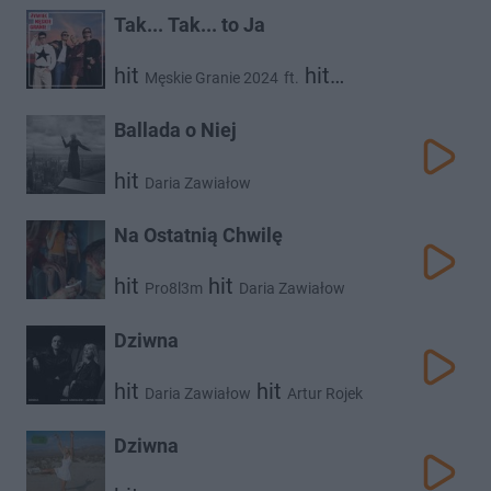
Tak... Tak... to Ja
hit
hit
Męskie Granie 2024
ft.
hit
hit
Daria Zawiałow
Mrozu
Kacperczyk
Ballada o Niej
hit
Daria Zawiałow
Na Ostatnią Chwilę
hit
hit
Pro8l3m
Daria Zawiałow
Dziwna
hit
hit
Daria Zawiałow
Artur Rojek
Dziwna