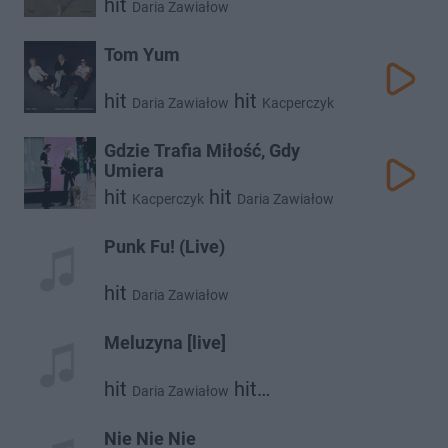
hit
Daria Zawiałow
Tom Yum
hit
hit
Daria Zawiałow
Kacperczyk
Gdzie Trafia Miłość, Gdy
Umiera
hit
hit
Kacperczyk
Daria Zawiałow
Punk Fu! (Live)
hit
Daria Zawiałow
Meluzyna [live]
hit
hit
Daria Zawiałow
hit
Małgorzata Ostrowska
Męskie Granie Orkiestra 2018
Nie Nie Nie