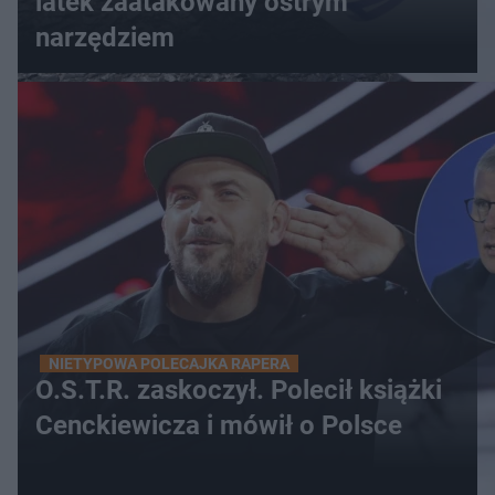
latek zaatakowany ostrym
narzędziem
NIETYPOWA POLECAJKA RAPERA
O.S.T.R. zaskoczył. Polecił książki
Cenckiewicza i mówił o Polsce