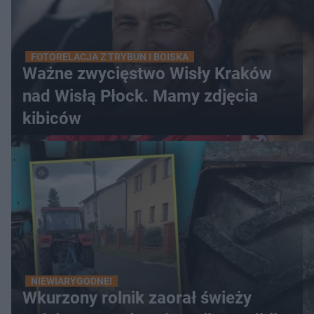
FOTORELACJA Z TRYBUN I BOISKA
Ważne zwycięstwo Wisły Kraków
nad Wisłą Płock. Mamy zdjęcia
kibiców
NIEWIARYGODNE!
Wkurzony rolnik zaorał świeży