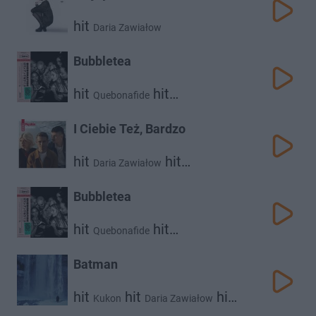
hit
Daria Zawiałow
Bubbletea
hit
hit
Quebonafide
Daria Zawiałow
I Ciebie Też, Bardzo
hit
hit
Daria Zawiałow
hit
Dawid Podsiadło
Vito Bambino
Bubbletea
hit
hit
Quebonafide
Daria Zawiałow
Batman
hit
hit
hit
Kukon
Daria Zawiałow
Rysy