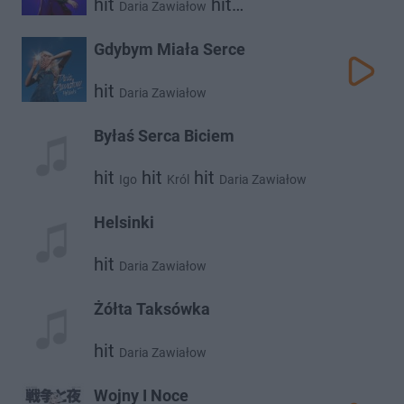
hit
hit
Daria Zawiałow
Dawid Podsiadło
Gdybym Miała Serce
hit
Daria Zawiałow
Byłaś Serca Biciem
hit
hit
hit
Igo
Król
Daria Zawiałow
Helsinki
hit
Daria Zawiałow
Żółta Taksówka
hit
Daria Zawiałow
Wojny I Noce