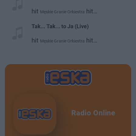
hit
hit
Męskie Granie Orkiestra
hit
hit
Daria Zawiałow
Mrozu
Kacperczyk
Tak... Tak... to Ja (Live)
hit
hit
Męskie Granie Orkiestra
hit
hit
Daria Zawiałow
Mrozu
Kacperczyk
Radio Online