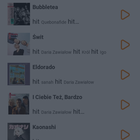
Bubbletea
hit
hit
Quebonafide
Daria Zawiałow
Świt
hit
hit
hit
Daria Zawiałow
Król
Igo
Eldorado
hit
hit
sanah
Daria Zawiałow
I Ciebie Też, Bardzo
hit
hit
Daria Zawiałow
hit
Dawid Podsiadło
Vito Bambino
Kaonashi