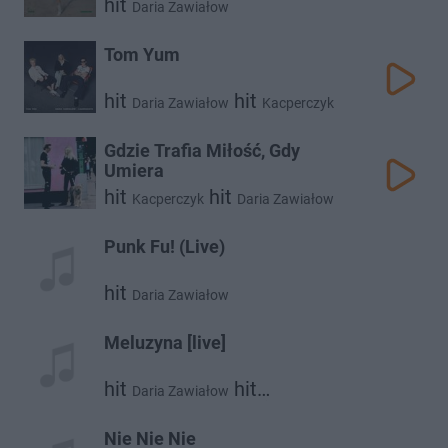
hit
Daria Zawiałow
Tom Yum
hit
hit
Daria Zawiałow
Kacperczyk
Gdzie Trafia Miłość, Gdy
Umiera
hit
hit
Kacperczyk
Daria Zawiałow
Punk Fu! (Live)
hit
Daria Zawiałow
Meluzyna [live]
hit
hit
Daria Zawiałow
hit
Małgorzata Ostrowska
Męskie Granie Orkiestra 2018
Nie Nie Nie