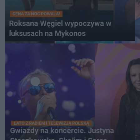
CENA ZA NOC POWALA!
Roksana Węgiel wypoczywa w
luksusach na Mykonos
LATO Z RADIEM I TELEWIZJĄ POLSKĄ
Gwiazdy na koncercie. Justyna