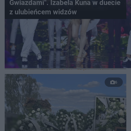
Gwiazdami". Izabela Kuna w duecie
z ulubieńcem widzów
WIĘCEJ
LOKALNE
WARSZAWA
ŁÓDŹ
POZNAŃ
ŚLĄSK
TRÓJMIASTO
LUB
6