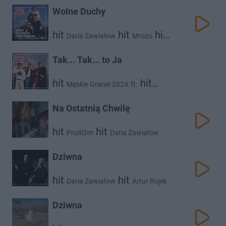
Wolne Duchy
hit
hit
hit
Daria Zawiałow
Mrozu
Kacperczyk
Tak... Tak... to Ja
hit
hit
Męskie Granie 2024
ft.
hit
hit
Daria Zawiałow
Mrozu
Kacperczyk
Na Ostatnią Chwilę
hit
hit
Pro8l3m
Daria Zawiałow
Dziwna
hit
hit
Daria Zawiałow
Artur Rojek
Dziwna