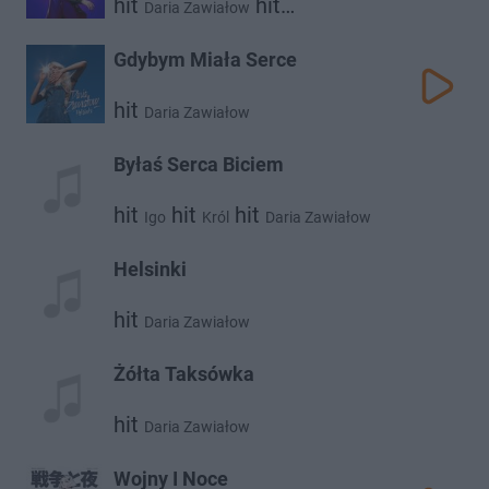
hit
hit
Daria Zawiałow
Dawid Podsiadło
Gdybym Miała Serce
hit
Daria Zawiałow
Byłaś Serca Biciem
hit
hit
hit
Igo
Król
Daria Zawiałow
Helsinki
hit
Daria Zawiałow
Żółta Taksówka
hit
Daria Zawiałow
Wojny I Noce