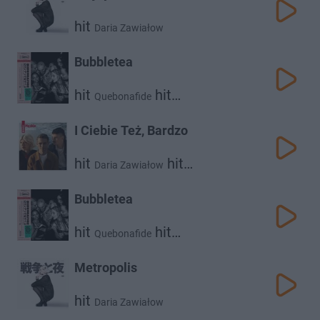
hit
Daria Zawiałow
Bubbletea
hit
hit
Quebonafide
Daria Zawiałow
I Ciebie Też, Bardzo
hit
hit
Daria Zawiałow
hit
Dawid Podsiadło
Vito Bambino
Bubbletea
hit
hit
Quebonafide
Daria Zawiałow
Metropolis
hit
Daria Zawiałow