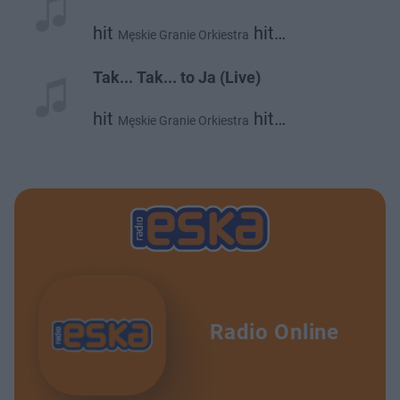
hit
hit
Męskie Granie Orkiestra
hit
hit
Daria Zawiałow
Mrozu
Kacperczyk
Tak... Tak... to Ja (Live)
hit
hit
Męskie Granie Orkiestra
hit
hit
Daria Zawiałow
Mrozu
Kacperczyk
Radio Online