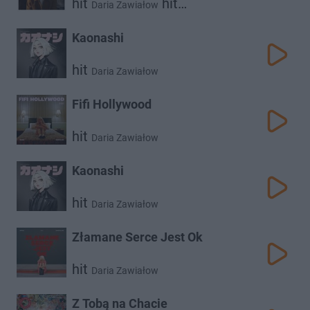
hit
hit
Daria Zawiałow
hit
Dawid Podsiadło
Vito Bambino
Kaonashi
hit
Daria Zawiałow
Fifi Hollywood
hit
Daria Zawiałow
Kaonashi
hit
Daria Zawiałow
Złamane Serce Jest Ok
hit
Daria Zawiałow
Z Tobą na Chacie