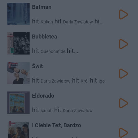
Batman
hit
hit
hit
Kukon
Daria Zawiałow
Rysy
Bubbletea
hit
hit
Quebonafide
Daria Zawiałow
Świt
hit
hit
hit
Daria Zawiałow
Król
Igo
Eldorado
hit
hit
sanah
Daria Zawiałow
I Ciebie Też, Bardzo