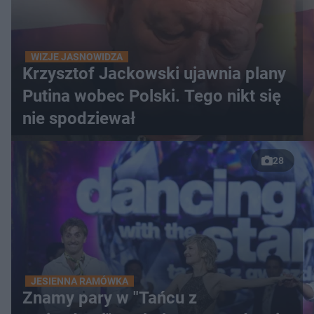
WIZJE JASNOWIDZA
Krzysztof Jackowski ujawnia plany
Putina wobec Polski. Tego nikt się
nie spodziewał
28
JESIENNA RAMÓWKA
Znamy pary w "Tańcu z