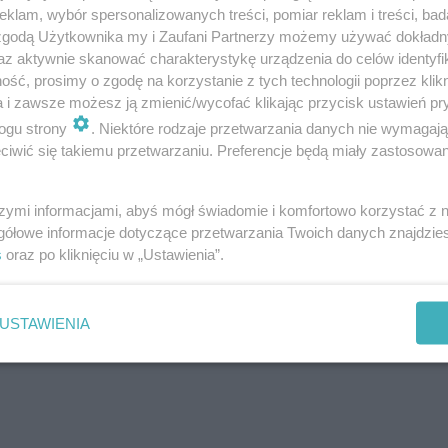
klam, wybór spersonalizowanych treści, pomiar reklam i treści, bad
 zgodą Użytkownika my i Zaufani Partnerzy możemy używać dokład
az aktywnie skanować charakterystykę urządzenia do celów identyfi
ść, prosimy o zgodę na korzystanie z tych technologii poprzez klikn
a i zawsze możesz ją zmienić/wycofać klikając przycisk ustawień pr
ogu strony
. Niektóre rodzaje przetwarzania danych nie wymagaj
iwić się takiemu przetwarzaniu. Preferencje będą miały zastosowanie
szymi informacjami, abyś mógł świadomie i komfortowo korzystać z
gółowe informacje dotyczące przetwarzania Twoich danych znajdzi
s
oraz po kliknięciu w „Ustawienia”.
ione ptaki
USTAWIENIA