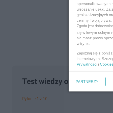
spersonalizowanych re
ulepszanie usług. Za
geolokalizacyjnych or
cenimy Twoją prywatno
Zgoda jest dobrowoln
się w lewym dolnym r
ale masz prawo sprzec
witrynie.
Zapoznaj się z poniż
internetowych. Szcze
Prywatności
i
Cookie
Test wiedzy o serialu Zran
PARTNERZY
Pytanie 1 z 10