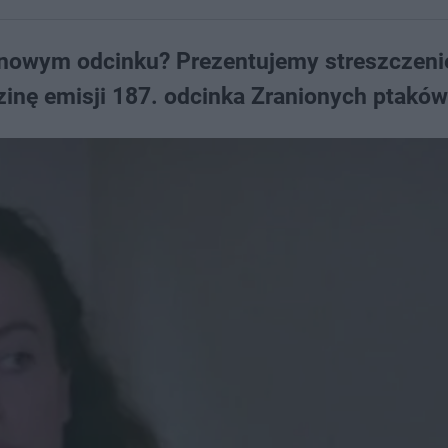
w nowym odcinku? Prezentujemy streszczeni
inę emisji 187. odcinka Zranionych ptaków