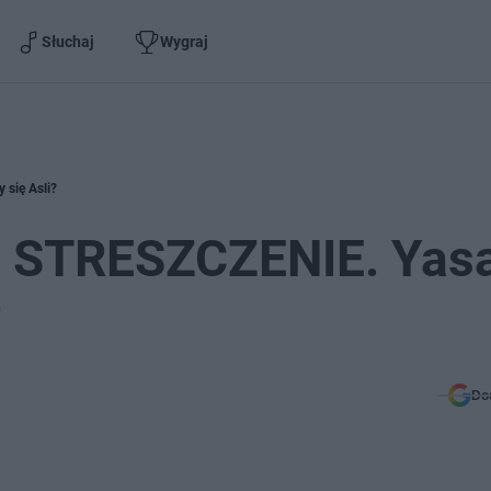
Słuchaj
Wygraj
 się Asli?
7: STRESZCZENIE. Yas
?
Do