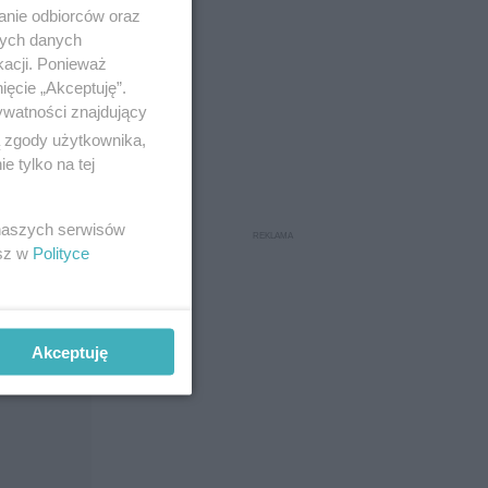
anie odbiorców oraz
nych danych
kacji. Ponieważ
ięcie „Akceptuję”.
ywatności znajdujący
ą zgody użytkownika,
 tylko na tej
 naszych serwisów
esz w
Polityce
Akceptuję