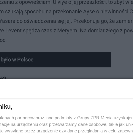
eniu z opowieściami Ulviye o jej przeszłości, to zbyt wie
 szukają sposobu na przekonanie Ayse o niewinności Ce
Yasara do oświadczenia się jej. Przekonuje go, że zamie
, że Levent spędza czas z Meryem. Na domiar złego z po
oc.
e było w Polsce
ać?
emitowany
w czwartek 15 grudnia 2022 roku, o godzinie 18
ziecie też w bibliotece serwisu Vod.tvp.pl.
niku,
fanych partnerów oraz inne podmioty z Grupy ZPR Media uzyskujem
cje na urządzeniu oraz przetwarzamy dane osobowe, takie jak unika
je wysyłane przez urządzenie czy dane przeglądania w celu zapewn