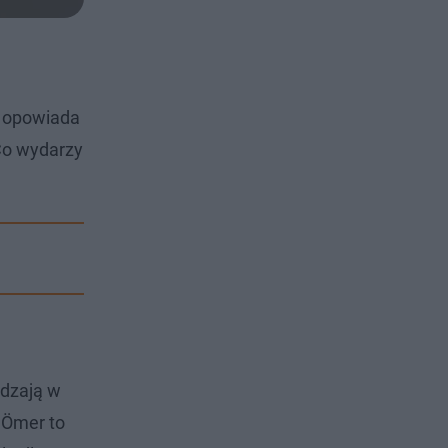
ła opowiada
 Co wydarzy
ędzają w
 Ömer to