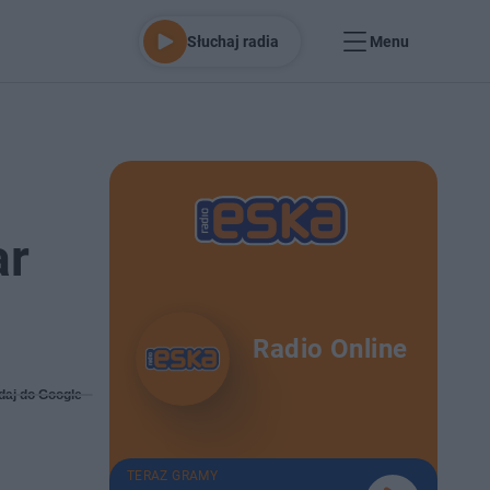
Słuchaj radia
Menu
ar
Radio Online
daj do Google
TERAZ GRAMY