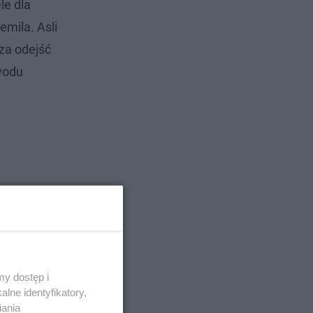
le dla
mila. Asli
rza odejść
wodu
:45, na
y dostęp i
lne identyfikatory,
iania