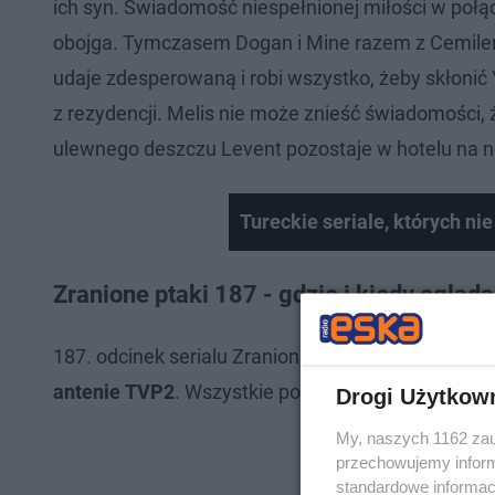
ich syn. Świadomość niespełnionej miłości w połącz
obojga. Tymczasem Dogan i Mine razem z Cemilem
udaje zdesperowaną i robi wszystko, żeby skłonić 
z rezydencji. Melis nie może znieść świadomości
ulewnego deszczu Levent pozostaje w hotelu na n
Tureckie seriale, których ni
Zranione ptaki 187 - gdzie i kiedy ogląd
187. odcinek serialu Zranione ptaki zostanie wy
antenie TVP2
. Wszystkie poprzednie epizody znajd
Drogi Użytkow
My, naszych 1162 zau
przechowujemy informa
standardowe informac