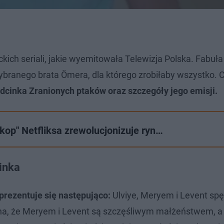
eckich seriali, jakie wyemitowała Telewizja Polska. Fabu
rzybranego brata Ömera, dla którego zrobiłaby wszystko.
dcinka Zranionych ptaków oraz szczegóły jego emisji.
skop" Netfliksa zrewolucjonizuje ryn…
inka
 prezentuje się następująco:
Ulviye, Meryem i Levent sp
nana, że Meryem i Levent są szczęśliwym małżeństwem, a