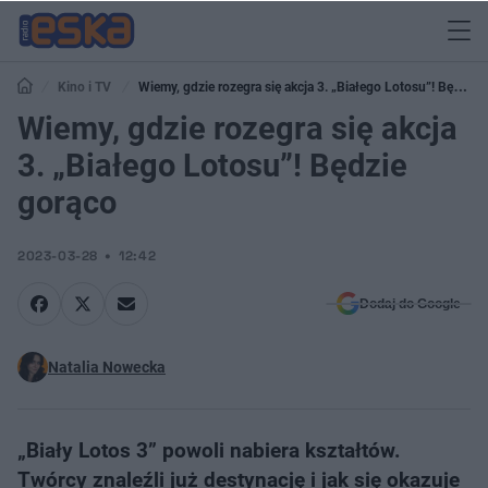
Kino i TV
Wiemy, gdzie rozegra się akcja 3. „Białego Lotosu”! Będzie
gorąco
Wiemy, gdzie rozegra się akcja
3. „Białego Lotosu”! Będzie
gorąco
2023-03-28
12:42
Dodaj do Google
Natalia Nowecka
„Biały Lotos 3” powoli nabiera kształtów.
Twórcy znaleźli już destynację i jak się okazuje