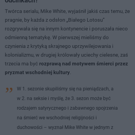
odcinkach?
Twórca serialu, Mike White, wyjaśnił jakiś czas temu, że
pragnie, by każda z odsłon „Białego Lotosu”
rozgrywała się na innym kontynencie i poruszała nieco
odmienną tematykę. W pierwszej mieliśmy do
czynienia z krytyką skrajnego uprzywilejowania i
kolonializmu, w drugiej królowały uciechy cielesne, zaś
trzecia ma być
rozprawą nad motywem śmierci przez
pryzmat wschodniej kultury
.
W 1. sezonie skupiliśmy się na pieniądzach, a
w 2. na seksie i myślę, że 3. sezon może być
rodzajem satyrycznego i zabawnego spojrzenia
na śmierć we wschodniej religijności i
duchowości – wyznał Mike White w jednym z