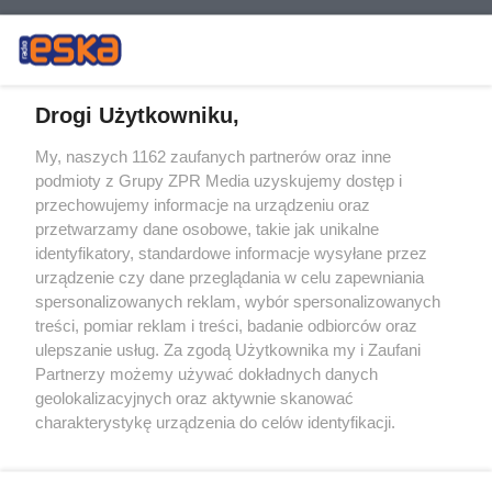
Drogi Użytkowniku,
My, naszych 1162 zaufanych partnerów oraz inne
Żaden utwór zamieszczony w serwisie nie może być powielany i
podmioty z Grupy ZPR Media uzyskujemy dostęp i
rozpowszechniany lub dalej rozpowszechniany w jakikolwiek sposób (w
przechowujemy informacje na urządzeniu oraz
tym także elektroniczny lub mechaniczny) na jakimkolwiek polu
eksploatacji w jakiejkolwiek formie, włącznie z umieszczaniem w
przetwarzamy dane osobowe, takie jak unikalne
Internecie bez pisemnej zgody właściciela praw. Jakiekolwiek użycie lub
identyfikatory, standardowe informacje wysyłane przez
wykorzystanie utworów w całości lub w części z naruszeniem prawa,
tzn. bez właściwej zgody, jest zabronione pod groźbą kary i może być
urządzenie czy dane przeglądania w celu zapewniania
ścigane prawnie.
spersonalizowanych reklam, wybór spersonalizowanych
treści, pomiar reklam i treści, badanie odbiorców oraz
ulepszanie usług. Za zgodą Użytkownika my i Zaufani
Partnerzy możemy używać dokładnych danych
geolokalizacyjnych oraz aktywnie skanować
charakterystykę urządzenia do celów identyfikacji.
Ponieważ cenimy Twoją prywatność, prosimy o zgodę na
O nas
korzystanie z tych technologii poprzez kliknięcie
Informacje prawne