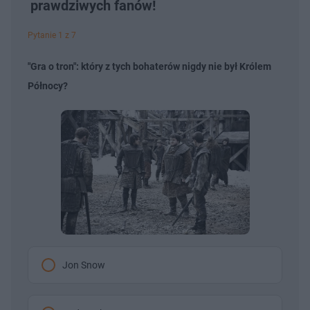
prawdziwych fanów!
Pytanie 1 z 7
"Gra o tron": który z tych bohaterów nigdy nie był Królem
Północy?
Jon Snow