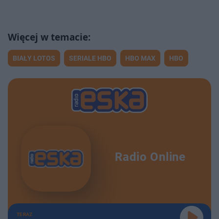
BIAŁY LOTOS
SERIALE HBO
HBO MAX
HBO
Radio Online
TERAZ