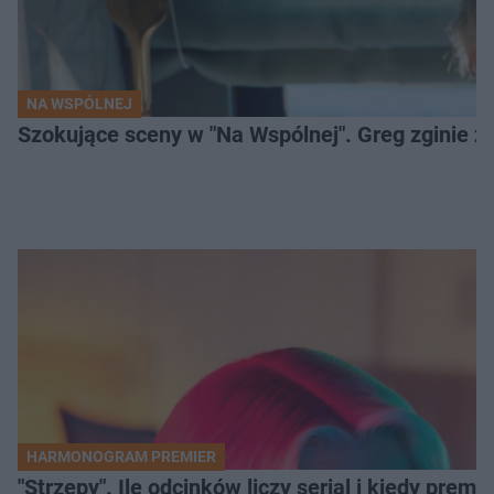
NA WSPÓLNEJ
Szokujące sceny w "Na Wspólnej". Greg zginie z 
HARMONOGRAM PREMIER
"Strzępy". Ile odcinków liczy serial i kiedy prem