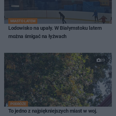
MIASTO LATEM
Lodowisko na upały. W Białymstoku latem
można śmigać na łyżwach
23
PODRÓŻE
To jedno z najpiękniejszych miast w woj.