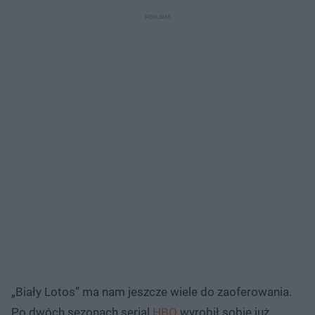
„Biały Lotos” ma nam jeszcze wiele do zaoferowania.
Po dwóch sezonach serial
HBO
wyrobił sobie już