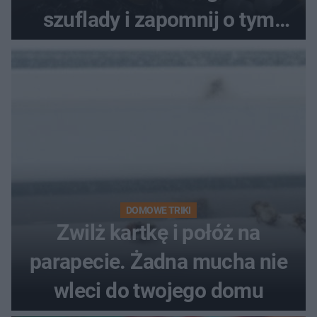
szuflady i zapomnij o tym
problemie. Sposób na
pociemniałą biżuterię
DOMOWE TRIKI
Zwilż kartkę i połóż na
parapecie. Żadna mucha nie
wleci do twojego domu