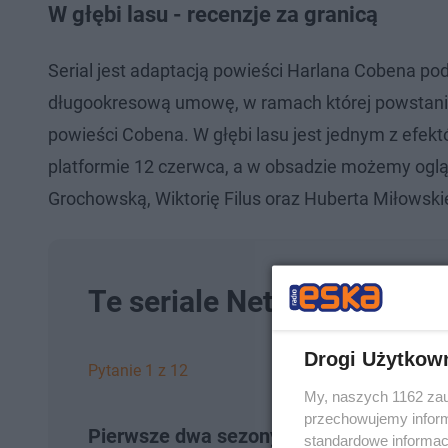
W głębi lasu - recenzje za granicą
Serial jest adaptacją powieści Harlana Cobena po
długookresową umowę, w ramach której powstanie
powieści Cobena. W głębi lasu jest jednym z efek
platformie 12 czerwca, a w obsadzie możemy ogl
Grochowską, Wiktorię Filus oraz Huberta Miłowski
Te seriale Netflixa pokoch
Drogi Użytkow
Pytanie 1 z 12
My, naszych 1162 zau
przechowujemy informa
Pierwsze dwa sezony "Narcos" skupiają 
standardowe informac