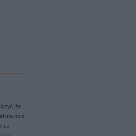
iczyć, że
al ma póki
i co
y, są