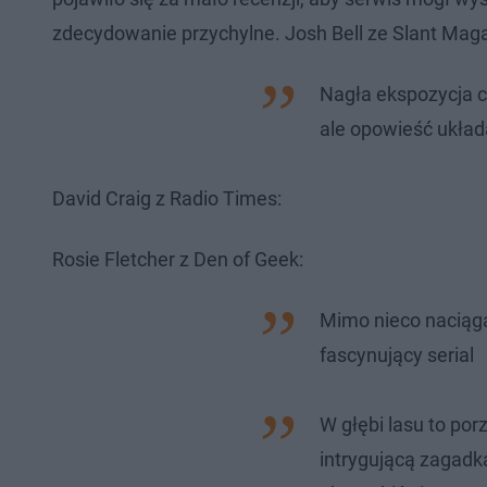
zdecydowanie przychylne. Josh Bell ze Slant Maga
Nagła ekspozycja ca
ale opowieść układ
David Craig z Radio Times:
Rosie Fletcher z Den of Geek:
Mimo nieco naciągan
fascynujący serial
W głębi lasu to por
intrygującą zagadką