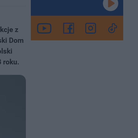
kcje z
ński Dom
lski
 roku.