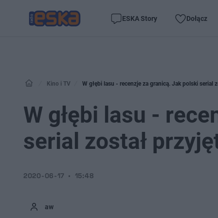
ESKA Story
Dołącz
Kino i TV
W głębi lasu - recenzje za granicą. Jak polski serial 
W głębi lasu - rece
serial został przyj
2020-06-17
15:48
aw