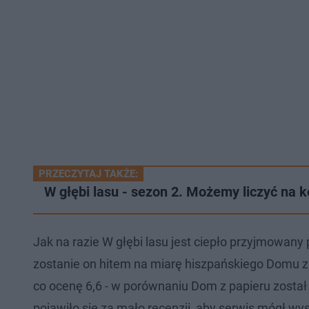
PRZECZYTAJ TAKŻE:
W głębi lasu - sezon 2. Możemy liczyć na 
Jak na razie W głębi lasu jest ciepło przyjmowany
zostanie on hitem na miarę hiszpańskiego Domu z 
co ocenę 6,6 - w porównaniu Dom z papieru został 
pojawiło się za mało recenzji, aby serwis mógł wysta