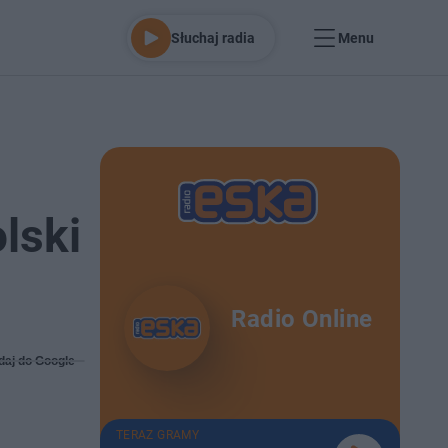
Słuchaj radia
Menu
olski
Radio Online
daj do Google
TERAZ GRAMY