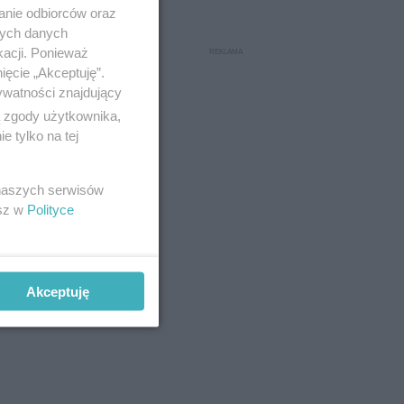
anie odbiorców oraz
nych danych
kacji. Ponieważ
ięcie „Akceptuję”.
ywatności znajdujący
ą zgody użytkownika,
 tylko na tej
 naszych serwisów
esz w
Polityce
Akceptuję