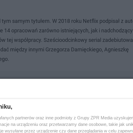
d tym samym tytułem. W 2018 roku Netflix podpisał z au
 14 opracowań zarówno istniejących, jak i nadchodząc
tów tej współpracy. Sześcioodcinkowy serial zadebiutowa
ądać między innymi Grzegorza Damięckiego, Agnieszkę
ego.
ały miliony. Wiesz o nich wszystk
niku,
fanych partnerów oraz inne podmioty z Grupy ZPR Media uzyskujem
cje na urządzeniu oraz przetwarzamy dane osobowe, takie jak unika
uwagę na postaci:
je wysyłane przez urządzenie czy dane przeglądania w celu zapewn