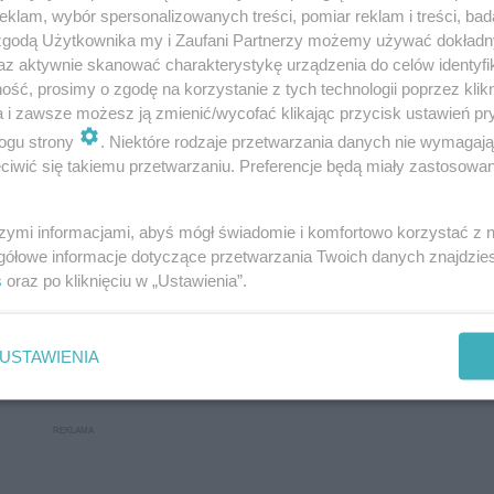
klam, wybór spersonalizowanych treści, pomiar reklam i treści, bad
 zgodą Użytkownika my i Zaufani Partnerzy możemy używać dokład
az aktywnie skanować charakterystykę urządzenia do celów identyfi
ść, prosimy o zgodę na korzystanie z tych technologii poprzez klikn
a i zawsze możesz ją zmienić/wycofać klikając przycisk ustawień pr
ogu strony
. Niektóre rodzaje przetwarzania danych nie wymagaj
iwić się takiemu przetwarzaniu. Preferencje będą miały zastosowanie
szymi informacjami, abyś mógł świadomie i komfortowo korzystać z
gółowe informacje dotyczące przetwarzania Twoich danych znajdzi
s
oraz po kliknięciu w „Ustawienia”.
Następne pytanie
USTAWIENIA