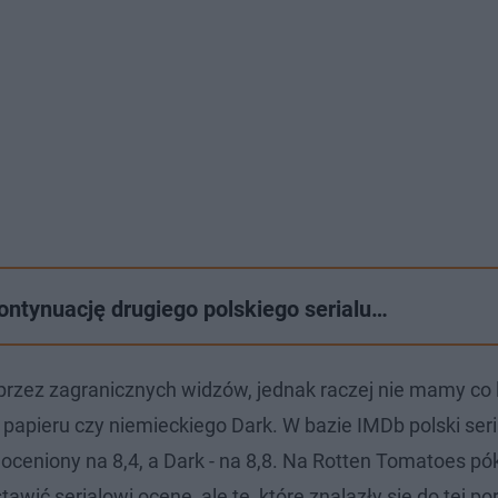
kontynuację drugiego polskiego serialu…
 przez zagranicznych widzów, jednak raczej nie mamy co l
papieru czy niemieckiego Dark. W bazie IMDb polski seri
oceniony na 8,4, a Dark - na 8,8. Na Rotten Tomatoes pók
wić serialowi ocenę, ale te, które znalazły się do tej por