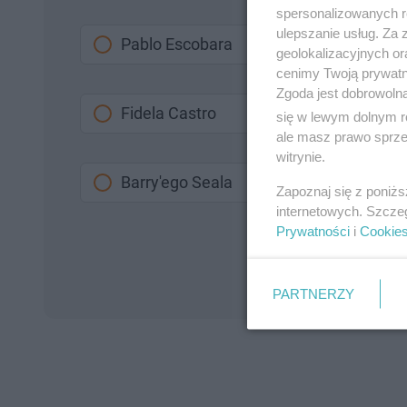
spersonalizowanych re
ulepszanie usług. Za
Pablo Escobara
geolokalizacyjnych or
cenimy Twoją prywatno
Zgoda jest dobrowoln
Fidela Castro
się w lewym dolnym r
ale masz prawo sprzec
witrynie.
Barry'ego Seala
Zapoznaj się z poniż
internetowych. Szcze
Prywatności
i
Cookie
PARTNERZY