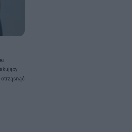
na
kakujący
i otrząsnąć