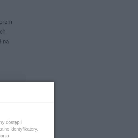
torem
ych
ł na
o?
y dostęp i
lne identyfikatory,
iania