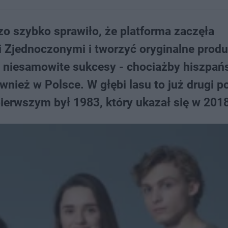
zo szybko sprawiło, że platforma zaczęła
Zjednoczonymi i tworzyć oryginalne produ
ło niesamowite sukcesy - chociażby hiszpa
wnież w Polsce. W głębi lasu to już drugi po
pierwszym był 1983, który ukazał się w 2018