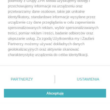
podmioty z Grupy ZPR Media uzyskujemy dostęp i
przechowujemy informacje na urządzeniu oraz
przetwarzamy dane osobowe, takie jak unikalne
identyfikatory, standardowe informacje wysyłane przez
urządzenie czy dane przeglądania w celu zapewniania
spersonalizowanych reklam, wybór spersonalizowanych
treści, pomiar reklam i treści, badanie odbiorców oraz
ulepszanie usług. Za zgodą Użytkownika my i Zaufani
Partnerzy możemy używać dokładnych danych
geolokalizacyjnych oraz aktywnie skanować
charakterystykę urządzenia do celów identyfikacji.
Ponieważ cenimy Twoją prywatność, prosimy o zgodę na
Żaden utwór zamieszczony w serwisie nie może być powielany i
korzystanie z tych technologii poprzez kliknięcie
rozpowszechniany lub dalej rozpowszechniany w jakikolwiek sposób (w
„Akceptuję”. Zgoda jest dobrowolna i zawsze możesz ją
tym także elektroniczny lub mechaniczny) na jakimkolwiek polu
eksploatacji w jakiejkolwiek formie, włącznie z umieszczaniem w
zmienić/wycofać klikając przycisk ustawień prywatności
PARTNERZY
USTAWIENIA
Internecie bez pisemnej zgody właściciela praw. Jakiekolwiek użycie lub
znajdujący się w lewym dolnym rogu strony
. Niektóre
wykorzystanie utworów w całości lub w części z naruszeniem prawa,
tzn. bez właściwej zgody, jest zabronione pod groźbą kary i może być
rodzaje przetwarzania danych nie wymagają zgody
ścigane prawnie.
Akceptuję
użytkownika, ale masz prawo sprzeciwić się takiemu
przetwarzaniu. Preferencje będą miały zastosowanie tylko
na tej witrynie.