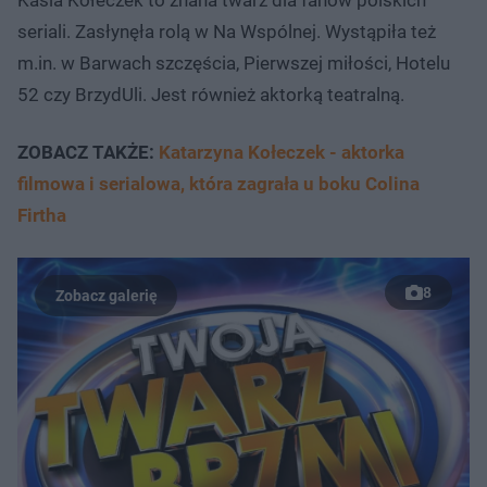
seriali. Zasłynęła rolą w Na Wspólnej. Wystąpiła też
m.in. w Barwach szczęścia, Pierwszej miłości, Hotelu
52 czy BrzydUli. Jest również aktorką teatralną.
ZOBACZ TAKŻE:
Katarzyna Kołeczek - aktorka
filmowa i serialowa, która zagrała u boku Colina
Firtha
8