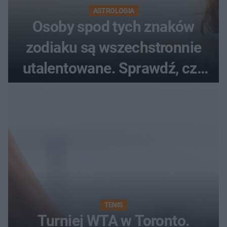
ASTROLOGIA
Osoby spod tych znaków
zodiaku są wszechstronnie
utalentowane. Sprawdź, czy
twój znak znajduje się na
liście
TENIS
Turniej WTA w Toronto.