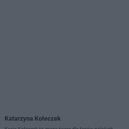
Katarzyna Kołeczek
Kasia Kołeczek to znana twarz dla fanów polskich