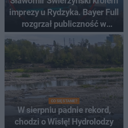
Sławomir Świerzyński królem
imprezy u Rydzyka. Bayer Full
rozgrzał publiczność w
Toruniu
CO SIĘ STANIE?
W sierpniu padnie rekord,
chodzi o Wisłę! Hydrolodzy