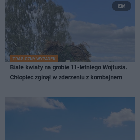
6
TRAGICZNY WYPADEK
Białe kwiaty na grobie 11-letniego Wojtusia.
Chłopiec zginął w zderzeniu z kombajnem