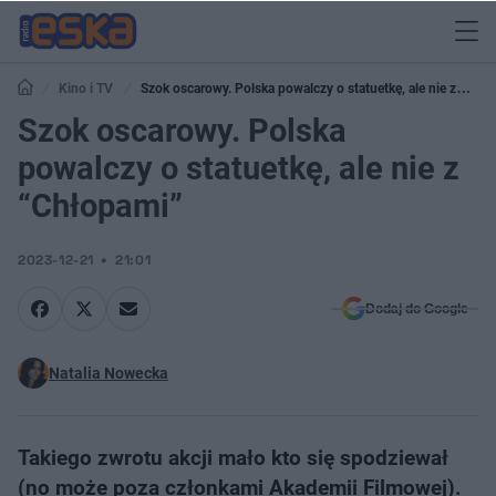
Kino i TV
Szok oscarowy. Polska powalczy o statuetkę, ale nie z
“Chłopami”
Szok oscarowy. Polska
powalczy o statuetkę, ale nie z
“Chłopami”
2023-12-21
21:01
Dodaj do Google
Natalia Nowecka
Takiego zwrotu akcji mało kto się spodziewał
(no może poza członkami Akademii Filmowej).