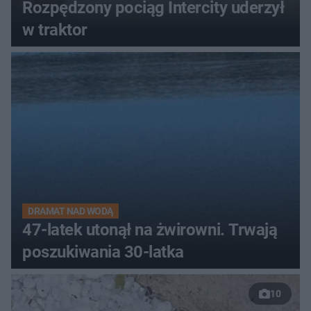
Rozpędzony pociąg Intercity uderzył
w traktor
DRAMAT NAD WODĄ
47-latek utonął na żwirowni. Trwają
poszukiwania 30-latka
10