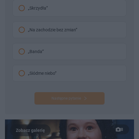
„Skrzydła”
„Na zachodzie bez zmian”
„Banda”
„Siódme niebo”
Następne pytanie
8