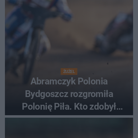
ostatnią porażkę?
ŻUŻEL
Abramczyk Polonia
Bydgoszcz rozgromiła
Polonię Piła. Kto zdobył
najwięcej punktów?