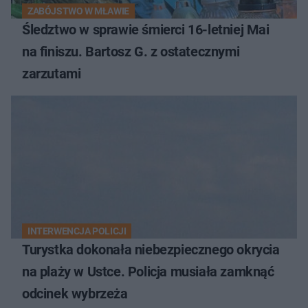
ZABÓJSTWO W MŁAWIE
Śledztwo w sprawie śmierci 16-letniej Mai
na finiszu. Bartosz G. z ostatecznymi
zarzutami
INTERWENCJA POLICJI
Turystka dokonała niebezpiecznego okrycia
na plaży w Ustce. Policja musiała zamknąć
odcinek wybrzeża