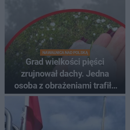
NAWAŁNICA NAD POLSKĄ
Grad wielkości pięści
zrujnował dachy. Jedna
osoba z obrażeniami trafiła
do szpitala