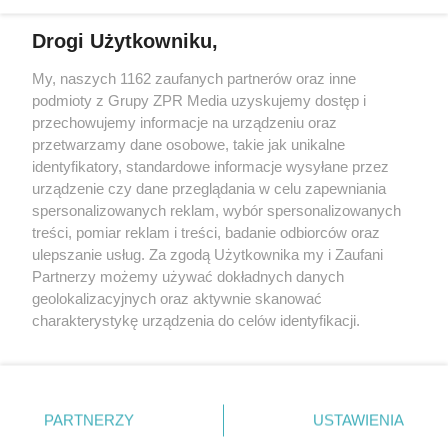
Drogi Użytkowniku,
My, naszych 1162 zaufanych partnerów oraz inne
Żaden utwór zamieszczony w serwisie nie może być powielany i
podmioty z Grupy ZPR Media uzyskujemy dostęp i
rozpowszechniany lub dalej rozpowszechniany w jakikolwiek sposób (w
tym także elektroniczny lub mechaniczny) na jakimkolwiek polu
przechowujemy informacje na urządzeniu oraz
eksploatacji w jakiejkolwiek formie, włącznie z umieszczaniem w
przetwarzamy dane osobowe, takie jak unikalne
Internecie bez pisemnej zgody właściciela praw. Jakiekolwiek użycie lub
identyfikatory, standardowe informacje wysyłane przez
wykorzystanie utworów w całości lub w części z naruszeniem prawa,
tzn. bez właściwej zgody, jest zabronione pod groźbą kary i może być
urządzenie czy dane przeglądania w celu zapewniania
ścigane prawnie.
spersonalizowanych reklam, wybór spersonalizowanych
treści, pomiar reklam i treści, badanie odbiorców oraz
ulepszanie usług. Za zgodą Użytkownika my i Zaufani
Partnerzy możemy używać dokładnych danych
geolokalizacyjnych oraz aktywnie skanować
charakterystykę urządzenia do celów identyfikacji.
Ponieważ cenimy Twoją prywatność, prosimy o zgodę na
O nas
korzystanie z tych technologii poprzez kliknięcie
Informacje prawne
„Akceptuję”. Zgoda jest dobrowolna i zawsze możesz ją
zmienić/wycofać klikając przycisk ustawień prywatności
PARTNERZY
USTAWIENIA
Nasze serwisy
znajdujący się w lewym dolnym rogu strony
. Niektóre