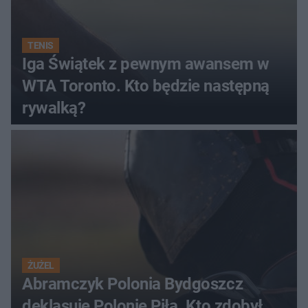
TENIS
Iga Świątek z pewnym awansem w
WTA Toronto. Kto będzie następną
rywalką?
ŻUŻEL
Abramczyk Polonia Bydgoszcz
deklasuje Polonię Piła. Kto zdobył