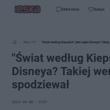
ESKA Story
Dołącz
Kino i TV
"Świat według Kiepskich" jako bajka Disneya? Takiej 
"Świat według Kiep
Disneya? Takiej wers
spodziewał
2023-04-28
11:57