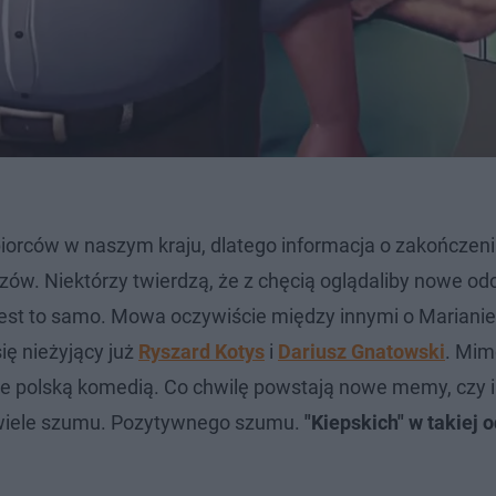
iorców w naszym kraju, dlatego informacja o zakończen
w. Niektórzy twierdzą, że z chęcią oglądaliby nowe odcin
jest to samo. Mowa oczywiście między innymi o Marianie
ię nieżyjący już
Ryszard Kotys
i
Dariusz Gnatowski
. Mim
yje polską komedią. Co chwilę powstają nowe memy, czy 
t wiele szumu. Pozytywnego szumu.
"Kiepskich" w takiej 