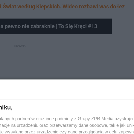
 i Świat według Kiepskich. Wideo rozbawi was do łez
a pewno nie zabraknie | To Się Kręci #13
niku,
fanych partnerów oraz inne podmioty z Grupy ZPR Media uzyskujem
cje na urządzeniu oraz przetwarzamy dane osobowe, takie jak unika
je wysyłane przez urządzenie czy dane przeglądania w celu zapewn