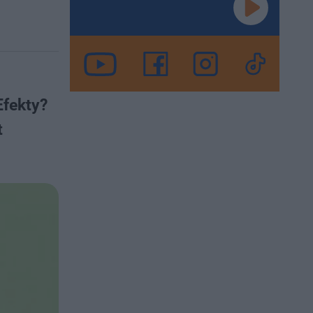
Efekty?
t