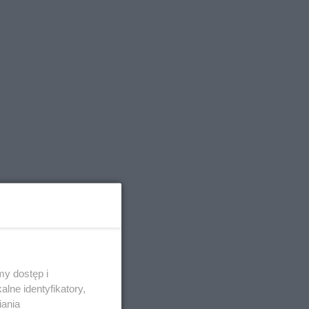
y dostęp i
lne identyfikatory,
iania