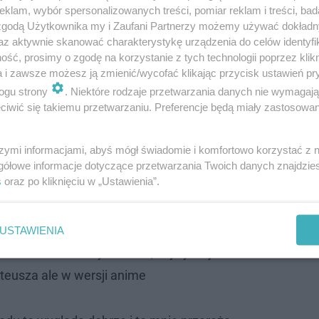
klam, wybór spersonalizowanych treści, pomiar reklam i treści, bad
 zgodą Użytkownika my i Zaufani Partnerzy możemy używać dokład
az aktywnie skanować charakterystykę urządzenia do celów identyfi
rnet!
To wszystko za sprawą nowego filmu w wykonaniu
ść, prosimy o zgodę na korzystanie z tych technologii poprzez klikn
a i zawsze możesz ją zmienić/wycofać klikając przycisk ustawień pr
my o
Miodowych latach w świecie "Wednesday"
, za które 
ogu strony
. Niektóre rodzaje przetwarzania danych nie wymagaj
 kolejne dzieło z jego udziałem jest skazane na sukces.
iwić się takiemu przetwarzaniu. Preferencje będą miały zastosowanie
zów i z godziny na godzinę ten licznik się powiększa. Na
zka, Waldka i oczywiście Ferdka z Halinką w kreskówkow
szymi informacjami, abyś mógł świadomie i komfortowo korzystać z
gółowe informacje dotyczące przetwarzania Twoich danych znajdzi
ć serial w takiej formie?
s
oraz po kliknięciu w „Ustawienia”.
Babka, Badura świetnie odwzorowani:D
USTAWIENIA
 ze to bedzie cały odcinek, czy tylko ja
eusza ale w wersji anime