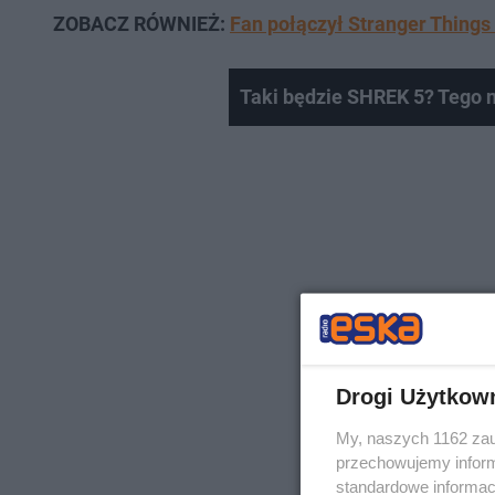
ZOBACZ RÓWNIEŻ:
Fan połączył Stranger Things
Taki będzie SHREK 5? Tego n
Drogi Użytkow
My, naszych 1162 zau
przechowujemy informa
standardowe informac