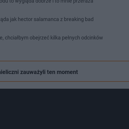
odu to wygląda dobrze i to mnie przeraża
ąda jak hector salamanca z breaking bad
ne, chciałbym obejrzeć kilka pełnych odcinków
nieliczni zauważyli ten moment