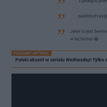
z jakiegoś pow
paździoch wygl
Jakie to jest świet
w tej formie 😂
POLECANY ARTYKUŁ:
Polski akcent w serialu Wednesday! Tylko 