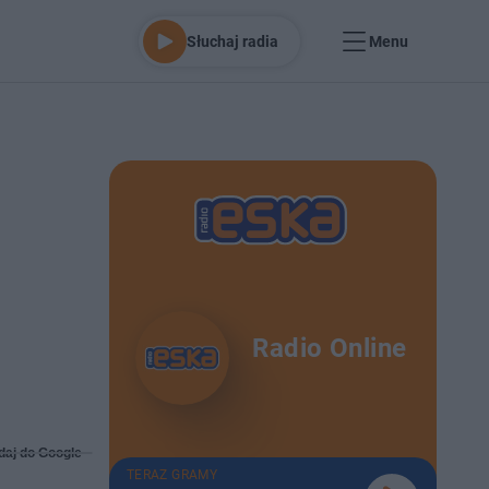
Słuchaj radia
Menu
Radio Online
daj do Google
TERAZ GRAMY