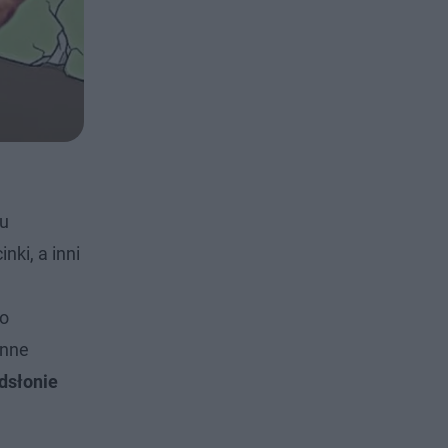
iu
ki, a inni
o
inne
odsłonie