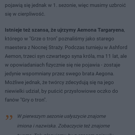
pojawią się jednak w 1. sezonie, więc musimy uzbroić
się w cierpliwość.
Istnieje też szansa, że ujrzymy Aemona Targaryena
,
którego w "Grze o tron" poznaliśmy jako starego
maestera z Nocnej Straży. Podczas turnieju w Ashford
Aemon, trzeci syn czwartego syna króla, ma 11 lat, ale
w opowiadaniach fizycznie się nie pojawia - zostaje
jedynie wspomniany przez swego brata Aegona.
Możliwe jednak, że twórcy zdecydują się na jego
niewielki udział, by puścić przysłowiowe oczko do
fanów "Gry o tron".
W pierwszym sezonie usłyszycie znajome
imiona i nazwiska. Zobaczycie też znajome