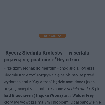
ROZWIŃ
"Rycerz Siedmiu Królestw" - w serialu
pojawią się postacie z "Gry o tron"
Przejdźmy jednak do meritum - choć akcja "Rycerza
Siedmiu Królestw" rozgrywa się na ok. sto lat przed
wydarzeniami z "Gry o tron", będzie nam dane ujrzeć
przynajmniej dwie postacie znane z
serialu matki
. Są to
lord Bloodraven (Trójoka Wrona)
oraz
Walder Frey
,
który był wówczas małym chłopcem. Obaj panowie nie