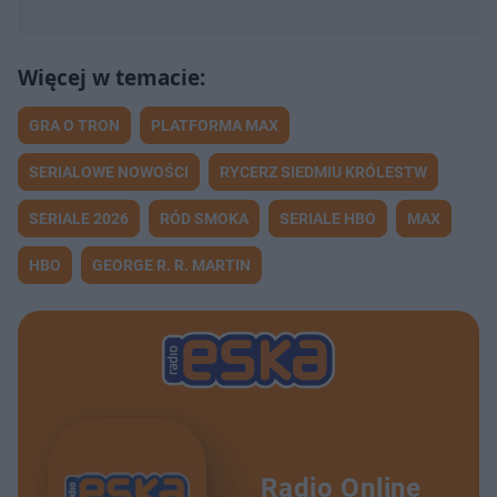
GRA O TRON
PLATFORMA MAX
SERIALOWE NOWOŚCI
RYCERZ SIEDMIU KRÓLESTW
SERIALE 2026
RÓD SMOKA
SERIALE HBO
MAX
HBO
GEORGE R. R. MARTIN
Radio Online