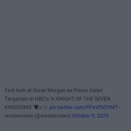
First look at Oscar Morgan as Prince Valarr
Targaryen in HBO’s ‘A KNIGHT OF THE SEVEN
KINGDOMS’ 🛡️⚔️🥚
pic.twitter.com/PFeVf5OYMT
—
westerosies (@westerosies)
October 9, 2025