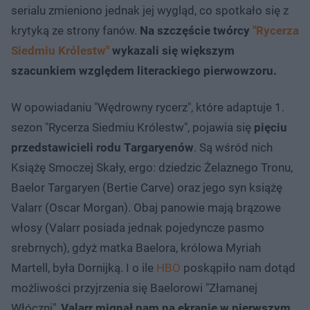
serialu zmieniono jednak jej wygląd, co spotkało się z
krytyką ze strony fanów.
Na szczęście twórcy
"Rycerza
Siedmiu Królestw"
wykazali się większym
szacunkiem względem literackiego pierwowzoru.
W opowiadaniu "Wędrowny rycerz", które adaptuje 1.
sezon "Rycerza Siedmiu Królestw", pojawia się
pięciu
przedstawicieli rodu Targaryenów
. Są wśród nich
Książę Smoczej Skały, ergo: dziedzic Żelaznego Tronu,
Baelor Targaryen (Bertie Carve) oraz jego syn książę
Valarr (Oscar Morgan). Obaj panowie mają brązowe
włosy (Valarr posiada jednak pojedyncze pasmo
srebrnych), gdyż matka Baelora, królowa Myriah
Martell, była Dornijką. I o ile
HBO
poskąpiło nam dotąd
możliwości przyjrzenia się Baelorowi "Złamanej
Włóczni",
Valarr mignął nam na ekranie w pierwszym