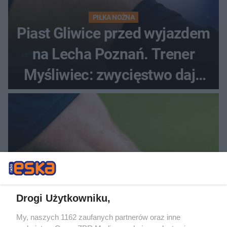
PIŁKA NOŻNA
Piast Gliwice przed wyjazdem
na Lecha Poznań. Trener
Myśliwiec: zwycięstwo daje
satysfakcję
Drogi Użytkowniku,
PIŁKA NOŻNA
My, naszych 1162 zaufanych partnerów oraz inne