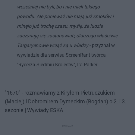
wcześniej nie byli, bo i nie mieli takiego
powodu. Ale ponieważ nie mają już smoków i
minęło już trochę czasu, myślę, że ludzie
zaczynają się zastanawiać, dlaczego właściwie
Targaryenowie wciąż są u władzy
- przyznał w
wywiadzie dla serwisu ScreenRant twórca
"Rycerza Siedmiu Królestw", Ira Parker.
"1670" - rozmawiamy z Kiryłem Pietruczukiem
(Maciej) i Dobromirem Dymeckim (Bogdan) o 2. i 3.
sezonie | Wywiady ESKA