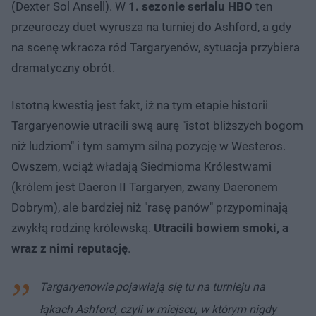
(Dexter Sol Ansell). W
1. sezonie serialu HBO
ten
przeuroczy duet wyrusza na turniej do Ashford, a gdy
na scenę wkracza ród Targaryenów, sytuacja przybiera
dramatyczny obrót.
Istotną kwestią jest fakt, iż na tym etapie historii
Targaryenowie utracili swą aurę "istot bliższych bogom
niż ludziom" i tym samym silną pozycję w Westeros.
Owszem, wciąż władają Siedmioma Królestwami
(królem jest Daeron II Targaryen, zwany Daeronem
Dobrym), ale bardziej niż "rasę panów" przypominają
zwykłą rodzinę królewską.
Utracili bowiem smoki, a
wraz z nimi reputację
.
Targaryenowie pojawiają się tu na turnieju na
łąkach Ashford, czyli w miejscu, w którym nigdy