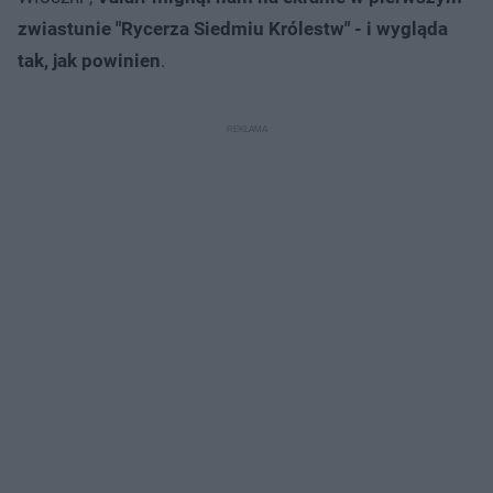
zwiastunie "Rycerza Siedmiu Królestw" - i wygląda
tak, jak powinien
.