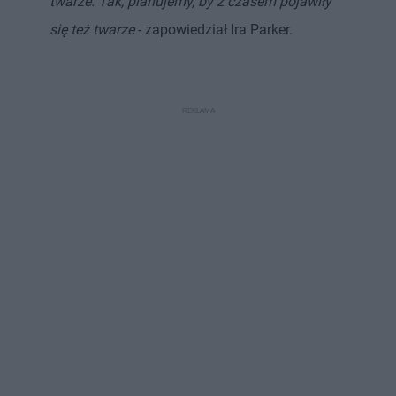
twarze. Tak, planujemy, by z czasem pojawiły
się też twarze
- zapowiedział Ira Parker.