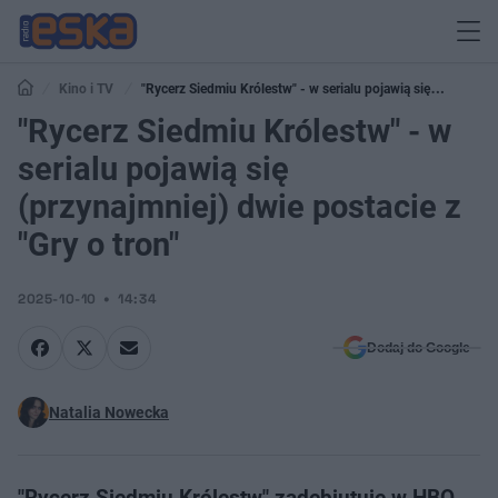
Kino i TV
"Rycerz Siedmiu Królestw" - w serialu pojawią się
(przynajmniej) dwie postacie z "Gry o tron"
"Rycerz Siedmiu Królestw" - w
serialu pojawią się
(przynajmniej) dwie postacie z
"Gry o tron"
2025-10-10
14:34
Dodaj do Google
Natalia Nowecka
"Rycerz Siedmiu Królestw" zadebiutuje w HBO