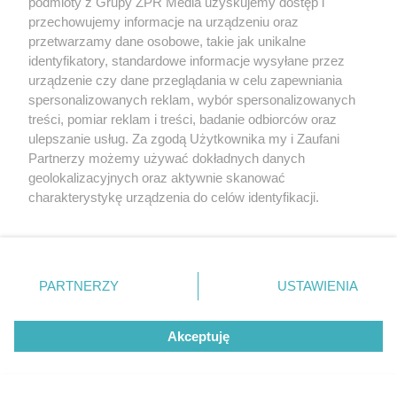
Śląsk Wrocław - Cracovia.
podmioty z Grupy ZPR Media uzyskujemy dostęp i
przechowujemy informacje na urządzeniu oraz
Kto faworytem niedzielnego
przetwarzamy dane osobowe, takie jak unikalne
identyfikatory, standardowe informacje wysyłane przez
starcia?
urządzenie czy dane przeglądania w celu zapewniania
spersonalizowanych reklam, wybór spersonalizowanych
treści, pomiar reklam i treści, badanie odbiorców oraz
ulepszanie usług. Za zgodą Użytkownika my i Zaufani
Partnerzy możemy używać dokładnych danych
geolokalizacyjnych oraz aktywnie skanować
charakterystykę urządzenia do celów identyfikacji.
Ponieważ cenimy Twoją prywatność, prosimy o zgodę na
korzystanie z tych technologii poprzez kliknięcie
„Akceptuję”. Zgoda jest dobrowolna i zawsze możesz ją
zmienić/wycofać klikając przycisk ustawień prywatności
PARTNERZY
USTAWIENIA
znajdujący się w lewym dolnym rogu strony
. Niektóre
PIŁKA NOŻNA
rodzaje przetwarzania danych nie wymagają zgody
Mecz Jagiellonia Białystok.
Akceptuję
użytkownika, ale masz prawo sprzeciwić się takiemu
przetwarzaniu. Preferencje będą miały zastosowanie tylko
Spotkanie z Pogonią
na tej witrynie.