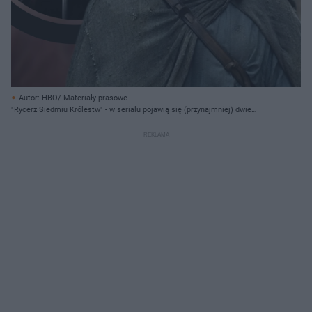
Autor: HBO/ Materiały prasowe
"Rycerz Siedmiu Królestw" - w serialu pojawią się (przynajmniej) dwie
postacie z "Gry o tron"