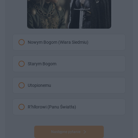
Nowym Bogom (Wiara Siedmiu)
Starym Bogom
Utopionemu
R’hllorowi (Panu Światła)
Następne pytanie