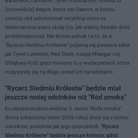
Baratheon, Lannister, Tyrell i Dondarrion. Imiona to
(oczywiście) Aegon, Aerys czy Daeron, w końcu
smoczy ród uskuteczniał recykling imion na
niedorzeczną wręcz skalę (co, jak wiemy, bywało dość
problematyczne). Nie liczcie jednak na to, że w
"Rycerzu Siedmiu Królestw" pojawią się postacie takie
jak Tywin Lannister, Ned Stark, książę Rhaegar czy
Obłąkany Król, gdyż mówimy tu o wydarzeniach, które
rozgrywały się na długo przed ich narodzinami.
"Rycerz Siedmiu Królestw" będzie miał
jeszcze mniej odcinków niż "Ród smoka"
Ku niezadowoleniu widzów 3. sezon "Rodu smoka"
(który zobaczymy latem 2026 roku) złoży się z ośmiu
odcinków, podobnie jak jego poprzednik.
"Rycerz
Siedmiu Królestw" będzie jeszcze krótszy, gdyż