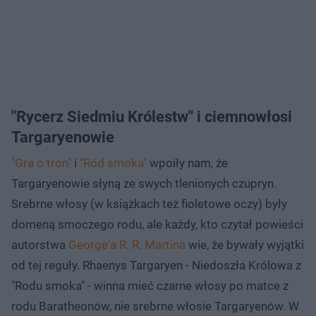
"Rycerz Siedmiu Królestw" i ciemnowłosi
Targaryenowie
"Gra o tron"
i
"Ród smoka"
wpoiły nam, że
Targaryenowie słyną ze swych tlenionych czupryn.
Srebrne włosy (w książkach też fioletowe oczy) były
domeną smoczego rodu, ale każdy, kto czytał powieści
autorstwa
George'a R. R. Martina
wie, że bywały wyjątki
od tej reguły. Rhaenys Targaryen - Niedoszła Królowa z
"Rodu smoka" - winna mieć czarne włosy po matce z
rodu Baratheonów, nie srebrne włosie Targaryenów. W