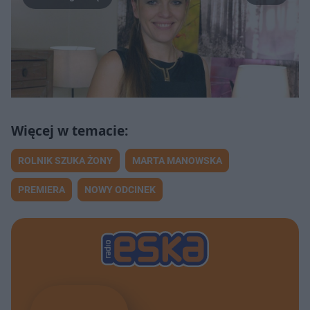
(@rolnikszukazonytvp)
ROLNIK SZUKA ŻONY
MARTA MANOWSKA
PREMIERA
NOWY ODCINEK