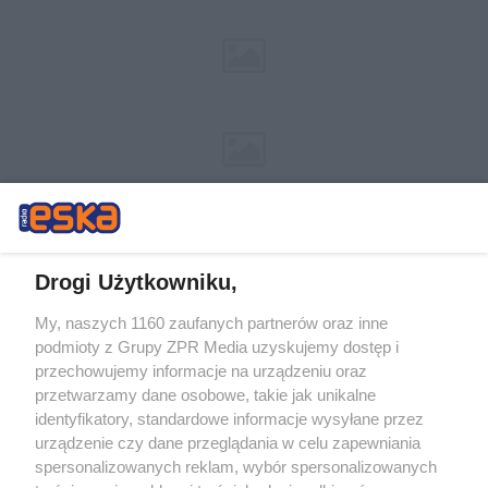
Drogi Użytkowniku,
My, naszych 1160 zaufanych partnerów oraz inne
Żaden utwór zamieszczony w serwisie nie może być powielany i
podmioty z Grupy ZPR Media uzyskujemy dostęp i
rozpowszechniany lub dalej rozpowszechniany w jakikolwiek sposób (w
tym także elektroniczny lub mechaniczny) na jakimkolwiek polu
przechowujemy informacje na urządzeniu oraz
eksploatacji w jakiejkolwiek formie, włącznie z umieszczaniem w
przetwarzamy dane osobowe, takie jak unikalne
Internecie bez pisemnej zgody właściciela praw. Jakiekolwiek użycie lub
identyfikatory, standardowe informacje wysyłane przez
wykorzystanie utworów w całości lub w części z naruszeniem prawa,
tzn. bez właściwej zgody, jest zabronione pod groźbą kary i może być
urządzenie czy dane przeglądania w celu zapewniania
ścigane prawnie.
spersonalizowanych reklam, wybór spersonalizowanych