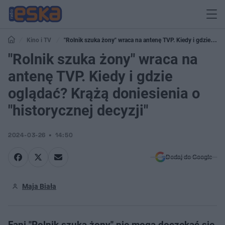
Kino i TV
"Rolnik szuka żony" wraca na antenę TVP. Kiedy i gdzie
oglądać? Krążą doniesienia o "historycznej decyzji"
"Rolnik szuka żony" wraca na
antenę TVP. Kiedy i gdzie
oglądać? Krążą doniesienia o
"historycznej decyzji"
2024-03-26
14:50
Dodaj do Google
Maja Biała
Fani "Rolnik szuka żony" nie mogą doczekać się