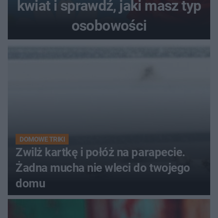
kwiat i sprawdź, jaki masz typ
osobowości
DOMOWE TRIKI
Zwilż kartkę i połóż na parapecie.
Żadna mucha nie wleci do twojego
domu