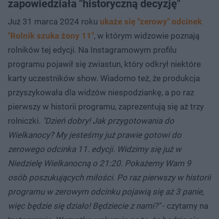
Post udostępniony przez Rolnik szuka żony
zapowiedziała "historyczną decyzję"
(@rolnikszukazonytvp)
Już 31 marca 2024 roku
ukaże się "zerowy" odcinek
"Rolnik szuka żony 11"
, w którym widzowie poznają
rolników tej edycji. Na Instagramowym profilu
programu pojawił się zwiastun, który odkrył niektóre
karty uczestników show. Wiadomo też, że produkcja
przyszykowała dla widzów niespodziankę, a po raz
pierwszy w historii programu, zaprezentują się aż trzy
rolniczki.
"Dzień dobry! Jak przygotowania do
Wielkanocy? My jesteśmy już prawie gotowi do
zerowego odcinka 11. edycji. Widzimy się już w
Niedzielę Wielkanocną o 21:20. Pokażemy Wam 9
osób poszukujących miłości. Po raz pierwszy w historii
programu w zerowym odcinku pojawią się aż 3 panie,
więc będzie się działo! Będziecie z nami?"
- czytamy na