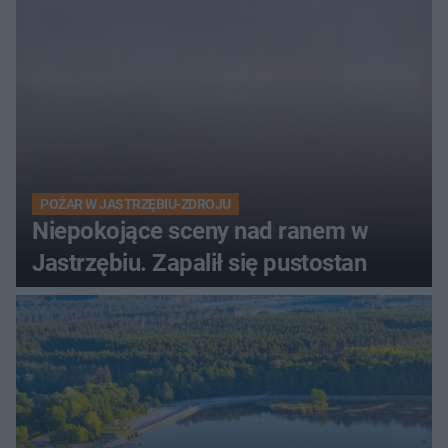
POŻAR W JASTRZĘBIU-ZDROJU
Niepokojące sceny nad ranem w
Jastrzębiu. Zapalił się pustostan