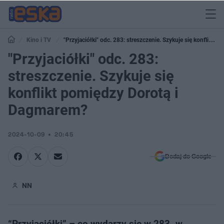
Kino i TV
"Przyjaciółki" odc. 283: streszczenie. Szykuje się konflikt
pomiędzy Dorotą i Dagmarem?
"Przyjaciółki" odc. 283:
streszczenie. Szykuje się
konflikt pomiędzy Dorotą i
Dagmarem?
2024-10-09
20:45
Dodaj do Google
NN
“Przyjaciółki” – co wydarzy się w 283. w.