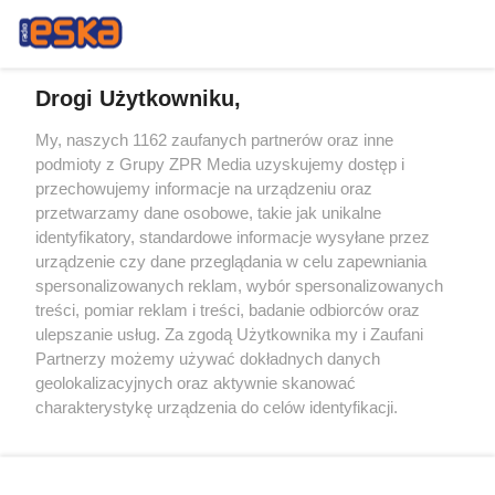
Drogi Użytkowniku,
My, naszych 1162 zaufanych partnerów oraz inne
Żaden utwór zamieszczony w serwisie nie może być powielany i
podmioty z Grupy ZPR Media uzyskujemy dostęp i
rozpowszechniany lub dalej rozpowszechniany w jakikolwiek sposób (w
tym także elektroniczny lub mechaniczny) na jakimkolwiek polu
przechowujemy informacje na urządzeniu oraz
eksploatacji w jakiejkolwiek formie, włącznie z umieszczaniem w
przetwarzamy dane osobowe, takie jak unikalne
Internecie bez pisemnej zgody właściciela praw. Jakiekolwiek użycie lub
identyfikatory, standardowe informacje wysyłane przez
wykorzystanie utworów w całości lub w części z naruszeniem prawa,
tzn. bez właściwej zgody, jest zabronione pod groźbą kary i może być
urządzenie czy dane przeglądania w celu zapewniania
ścigane prawnie.
spersonalizowanych reklam, wybór spersonalizowanych
treści, pomiar reklam i treści, badanie odbiorców oraz
ulepszanie usług. Za zgodą Użytkownika my i Zaufani
Partnerzy możemy używać dokładnych danych
geolokalizacyjnych oraz aktywnie skanować
charakterystykę urządzenia do celów identyfikacji.
Ponieważ cenimy Twoją prywatność, prosimy o zgodę na
O nas
korzystanie z tych technologii poprzez kliknięcie
Informacje prawne
„Akceptuję”. Zgoda jest dobrowolna i zawsze możesz ją