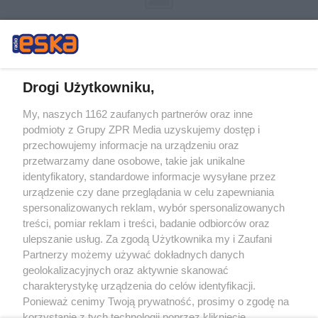
Drogi Użytkowniku,
My, naszych 1162 zaufanych partnerów oraz inne
Żaden utwór zamieszczony w serwisie nie może być powielany i
podmioty z Grupy ZPR Media uzyskujemy dostęp i
rozpowszechniany lub dalej rozpowszechniany w jakikolwiek sposób (w
tym także elektroniczny lub mechaniczny) na jakimkolwiek polu
przechowujemy informacje na urządzeniu oraz
eksploatacji w jakiejkolwiek formie, włącznie z umieszczaniem w Internecie
przetwarzamy dane osobowe, takie jak unikalne
bez pisemnej zgody właściciela praw. Jakiekolwiek użycie lub
wykorzystanie utworów w całości lub w części z naruszeniem prawa, tzn.
identyfikatory, standardowe informacje wysyłane przez
bez właściwej zgody, jest zabronione pod groźbą kary i może być ścigane
urządzenie czy dane przeglądania w celu zapewniania
prawnie.
spersonalizowanych reklam, wybór spersonalizowanych
treści, pomiar reklam i treści, badanie odbiorców oraz
ulepszanie usług. Za zgodą Użytkownika my i Zaufani
Partnerzy możemy używać dokładnych danych
geolokalizacyjnych oraz aktywnie skanować
charakterystykę urządzenia do celów identyfikacji.
O nas
Ponieważ cenimy Twoją prywatność, prosimy o zgodę na
korzystanie z tych technologii poprzez kliknięcie