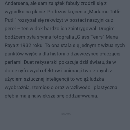
Andersena, ale sam zalążek fabuły zrodził się z
wypadku na planie. Podczas kręcenia „Madame Tutli-
Putli” rozsypał się rekwizyt w postaci naszyjnika z
pereł – ten widok bardzo ich zaintrygował. Drugim
bodźcem była słynna fotografia „Glass Tears” Mana
Raya z 1932 roku. To ona stała się jednym z wizualnych
punktów wyjścia dla historii o dziewczynce płaczącej
perłami. Duet reżyserski pokazuje dziś światu, że w
dobie cyfrowych efektów i animacji tworzonych z
użyciem sztucznej inteligencji to wciąż ludzka
wyobraźnia, rzemiosło oraz wrażliwość i plastyczna
głębia mają największą siłę oddziaływania.