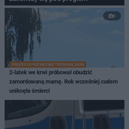
9
PROCES W PIOTRKOWIE TRYBUNALSKIM
2-latek we krwi próbował obudzić
zamordowaną mamę. Rok wcześniej cudem
uniknęła śmierci