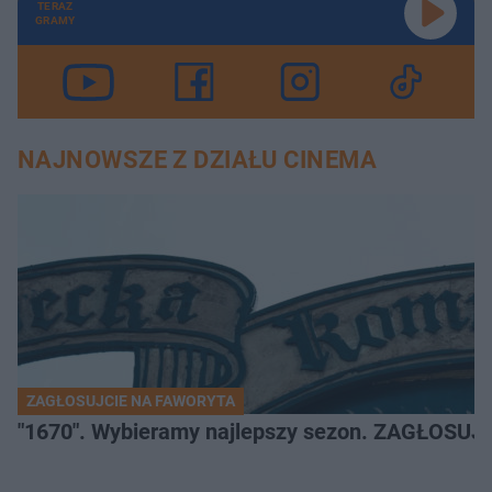
TERAZ
GRAMY
NAJNOWSZE Z DZIAŁU CINEMA
ZAGŁOSUJCIE NA FAWORYTA
"1670". Wybieramy najlepszy sezon. ZAGŁOSUJ 