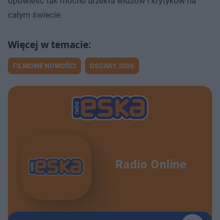
opowieść tak mocno urzekła widzów i krytyków na
całym świecie.
FILMOWE NOWOŚCI
OSCARY 2026
Radio Online