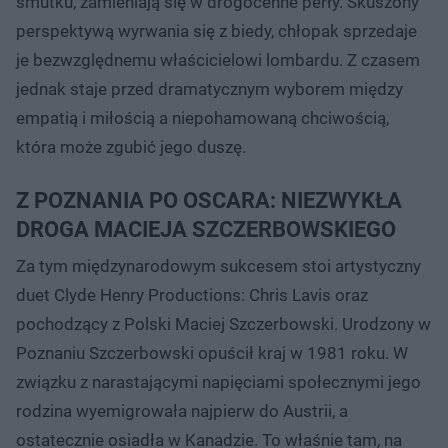
smutku, zamieniają się w drogocenne perły. Skuszony
perspektywą wyrwania się z biedy, chłopak sprzedaje
je bezwzględnemu właścicielowi lombardu. Z czasem
jednak staje przed dramatycznym wyborem między
empatią i miłością a niepohamowaną chciwością,
która może zgubić jego duszę.
Z POZNANIA PO OSCARA: NIEZWYKŁA
DROGA MACIEJA SZCZERBOWSKIEGO
Za tym międzynarodowym sukcesem stoi artystyczny
duet Clyde Henry Productions: Chris Lavis oraz
pochodzący z Polski Maciej Szczerbowski. Urodzony w
Poznaniu Szczerbowski opuścił kraj w 1981 roku. W
związku z narastającymi napięciami społecznymi jego
rodzina wyemigrowała najpierw do Austrii, a
ostatecznie osiadła w Kanadzie. To właśnie tam, na