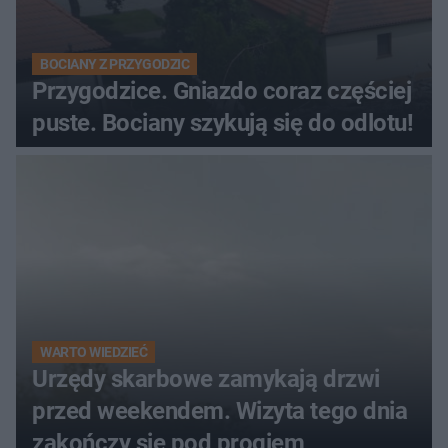
BOCIANY Z PRZYGODZIC
Przygodzice. Gniazdo coraz częściej
puste. Bociany szykują się do odlotu!
WARTO WIEDZIEĆ
Urzędy skarbowe zamykają drzwi
przed weekendem. Wizyta tego dnia
zakończy się pod progiem