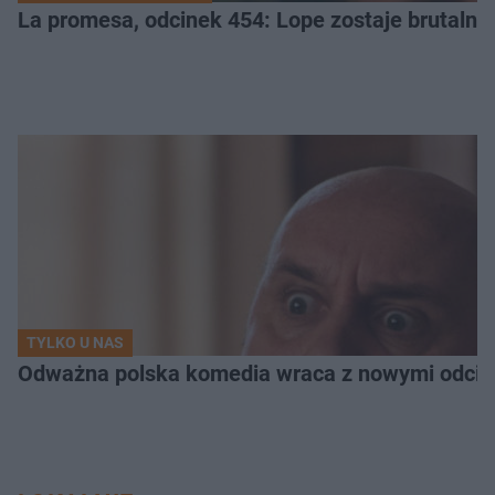
La promesa, odcinek 454: Lope zostaje brutalni
TYLKO U NAS
Odważna polska komedia wraca z nowymi odcink