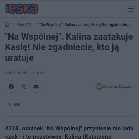
Kino i TV
"Na Wspólnej". Kalina zaatakuje Kasię! Nie zgadniecie, kto ją
uratuje
"Na Wspólnej". Kalina zaatakuje
Kasię! Nie zgadniecie, kto ją
uratuje
2026-05-15
20:20
Dodaj do Google
NN
4218. odcinek "Na Wspólnej" przyniesie nie lada
szok - i to pozytywny. Kalina (Katarzyna