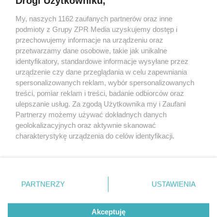
Drogi Użytkowniku,
My, naszych 1162 zaufanych partnerów oraz inne
Żaden utwór zamieszczony w serwisie nie może być powielany i
podmioty z Grupy ZPR Media uzyskujemy dostęp i
rozpowszechniany lub dalej rozpowszechniany w jakikolwiek sposób (w
tym także elektroniczny lub mechaniczny) na jakimkolwiek polu
przechowujemy informacje na urządzeniu oraz
eksploatacji w jakiejkolwiek formie, włącznie z umieszczaniem w
przetwarzamy dane osobowe, takie jak unikalne
Internecie bez pisemnej zgody właściciela praw. Jakiekolwiek użycie lub
identyfikatory, standardowe informacje wysyłane przez
wykorzystanie utworów w całości lub w części z naruszeniem prawa,
tzn. bez właściwej zgody, jest zabronione pod groźbą kary i może być
urządzenie czy dane przeglądania w celu zapewniania
ścigane prawnie.
spersonalizowanych reklam, wybór spersonalizowanych
treści, pomiar reklam i treści, badanie odbiorców oraz
ulepszanie usług. Za zgodą Użytkownika my i Zaufani
Partnerzy możemy używać dokładnych danych
geolokalizacyjnych oraz aktywnie skanować
charakterystykę urządzenia do celów identyfikacji.
Ponieważ cenimy Twoją prywatność, prosimy o zgodę na
O nas
korzystanie z tych technologii poprzez kliknięcie
Informacje prawne
„Akceptuję”. Zgoda jest dobrowolna i zawsze możesz ją
zmienić/wycofać klikając przycisk ustawień prywatności
PARTNERZY
USTAWIENIA
Nasze serwisy
znajdujący się w lewym dolnym rogu strony
. Niektóre
rodzaje przetwarzania danych nie wymagają zgody
© 2026 Grupa ZPR Media
Akceptuję
użytkownika, ale masz prawo sprzeciwić się takiemu