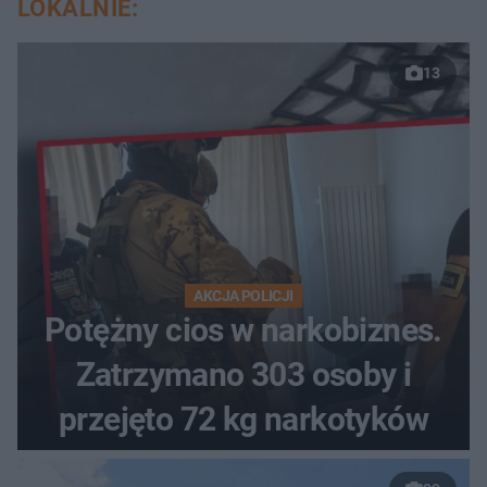
LOKALNIE:
13
AKCJA POLICJI
Potężny cios w narkobiznes.
Zatrzymano 303 osoby i
przejęto 72 kg narkotyków