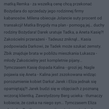
matką Remka - za wszelką cenę chcą przekonać
Bożydara do sprzedaży jego rodzinnej firmy
kabanosów. Milena obiecuje Jolancie suty procent od
transakcji! Matka Brygidy ma plan - pomogą jej… duchy
rodziny Bożydara! Darek uratuje Tadka, a Aneta Kasię?!
Zakościelni przerażeni - Tadeusz zniknął… Kasia
podpowiada Darkowi, że Tadek może szukać zemsty.
Żbik znajduje brata w pobliżu mieszkania Łukasza -
młody Zakościelny jest kompletnie pijany...
Tymczasem Kasię dopada Kalina - grozi jej. Nagle
pojawia się Aneta - Kalina jest zszokowana widząc
porozumienie kobiet Darka! Jarek i Eliza jednak się
opamiętają?! Jarek budzi się w objęciach z poznaną
wczoraj klientką. Zawstydzony Berg ucieka - tłumaczy
kobiecie, że czeka na niego syn... Tymczasem Eliza