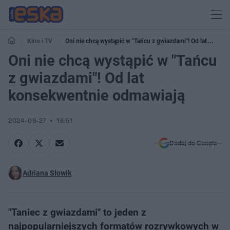
Kino i TV
Oni nie chcą wystąpić w "Tańcu z gwiazdami"! Od lat
konsekwentnie odmawiają
Oni nie chcą wystąpić w "Tańcu
z gwiazdami"! Od lat
konsekwentnie odmawiają
2024-09-27
13:51
Dodaj do Google
Adriana Słowik
"Taniec z gwiazdami" to jeden z
najpopularniejszych formatów rozrywkowych w