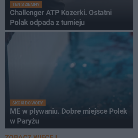
TENIS ZIEMNY
Challenger ATP Kozerki. Ostatni
Polak odpada z turnieju
SKOKI DO WODY
ME w pływaniu. Dobre miejsce Polek
w Paryżu
ZOBACZ WIĘCEJ