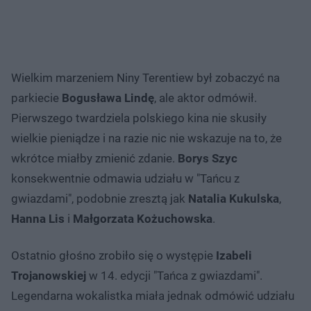
Wielkim marzeniem Niny Terentiew był zobaczyć na
parkiecie
Bogusława Lindę
, ale aktor odmówił.
Pierwszego twardziela polskiego kina nie skusiły
wielkie pieniądze i na razie nic nie wskazuje na to, że
wkrótce miałby zmienić zdanie.
Borys Szyc
konsekwentnie odmawia udziału w "Tańcu z
gwiazdami", podobnie zresztą jak
Natalia Kukulska
,
Hanna Lis
i
Małgorzata Kożuchowska
.
Ostatnio głośno zrobiło się o występie
Izabeli
Trojanowskiej
w 14. edycji "Tańca z gwiazdami".
Legendarna wokalistka miała jednak odmówić udziału