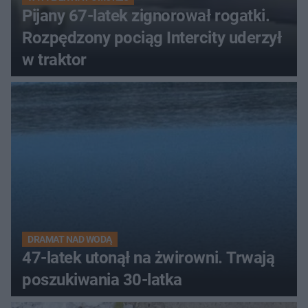
Pijany 67-latek zignorował rogatki.
Rozpędzony pociąg Intercity uderzył
w traktor
DRAMAT NAD WODĄ
47-latek utonął na żwirowni. Trwają
poszukiwania 30-latka