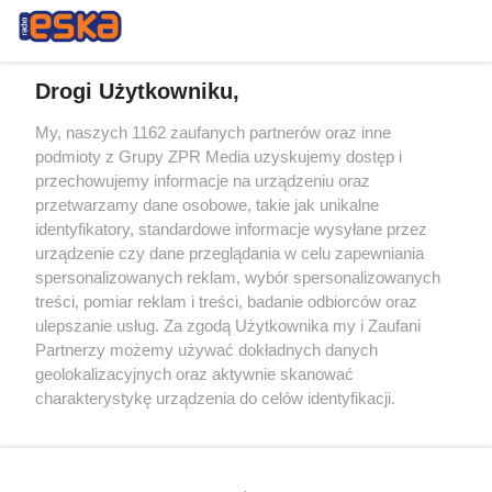
Drogi Użytkowniku,
My, naszych 1162 zaufanych partnerów oraz inne
Żaden utwór zamieszczony w serwisie nie może być powielany i
podmioty z Grupy ZPR Media uzyskujemy dostęp i
rozpowszechniany lub dalej rozpowszechniany w jakikolwiek sposób (w
przechowujemy informacje na urządzeniu oraz
tym także elektroniczny lub mechaniczny) na jakimkolwiek polu
eksploatacji w jakiejkolwiek formie, włącznie z umieszczaniem w
przetwarzamy dane osobowe, takie jak unikalne
Internecie bez pisemnej zgody właściciela praw. Jakiekolwiek użycie lub
identyfikatory, standardowe informacje wysyłane przez
wykorzystanie utworów w całości lub w części z naruszeniem prawa,
tzn. bez właściwej zgody, jest zabronione pod groźbą kary i może być
urządzenie czy dane przeglądania w celu zapewniania
ścigane prawnie.
spersonalizowanych reklam, wybór spersonalizowanych
treści, pomiar reklam i treści, badanie odbiorców oraz
ulepszanie usług. Za zgodą Użytkownika my i Zaufani
Partnerzy możemy używać dokładnych danych
geolokalizacyjnych oraz aktywnie skanować
charakterystykę urządzenia do celów identyfikacji.
Ponieważ cenimy Twoją prywatność, prosimy o zgodę na
O nas
korzystanie z tych technologii poprzez kliknięcie
Informacje prawne
„Akceptuję”. Zgoda jest dobrowolna i zawsze możesz ją