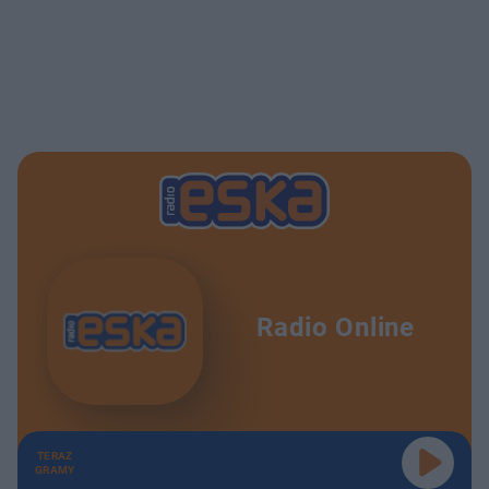
Radio Online
TERAZ
GRAMY