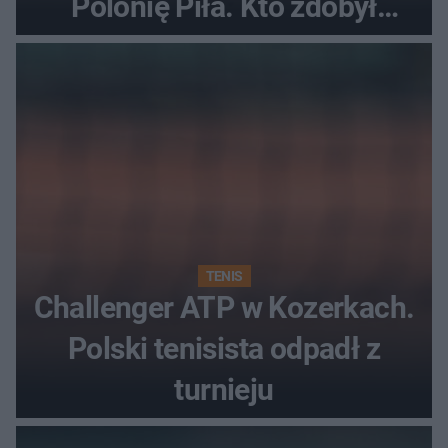
Polonię Piła. Kto zdobył
najwięcej punktów?
TENIS
Challenger ATP w Kozerkach.
Polski tenisista odpadł z
turnieju