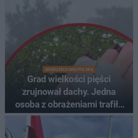
NAWAŁNICA NAD POLSKĄ
Grad wielkości pięści
zrujnował dachy. Jedna
osoba z obrażeniami trafiła
do szpitala