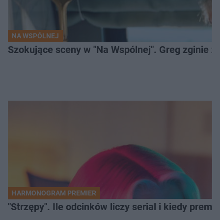
NA WSPÓLNEJ
Szokujące sceny w "Na Wspólnej". Greg zginie z 
HARMONOGRAM PREMIER
"Strzępy". Ile odcinków liczy serial i kiedy prem