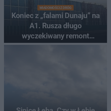
WIADOMOŚCI Z DRÓG
Koniec z „falami Dunaju” na
A1. Rusza długo
wyczekiwany remont
autostrady
Sinice Łeba. Czy w Łebie