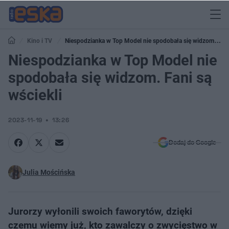
Kino i TV
Niespodzianka w Top Model nie spodobała się widzom.
Fani są wściekli
Niespodzianka w Top Model nie
spodobała się widzom. Fani są
wściekli
2023-11-19
13:26
Dodaj do Google
Julia Mościńska
Jurorzy wyłonili swoich faworytów, dzięki
czemu wiemy już, kto zawalczy o zwycięstwo w