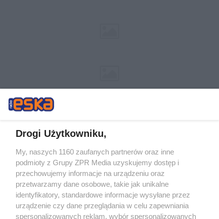
Drogi Użytkowniku,
My, naszych 1160 zaufanych partnerów oraz inne
Żaden utwór zamieszczony w serwisie nie może być powielany i
podmioty z Grupy ZPR Media uzyskujemy dostęp i
rozpowszechniany lub dalej rozpowszechniany w jakikolwiek sposób (w
przechowujemy informacje na urządzeniu oraz
tym także elektroniczny lub mechaniczny) na jakimkolwiek polu
eksploatacji w jakiejkolwiek formie, włącznie z umieszczaniem w
przetwarzamy dane osobowe, takie jak unikalne
Internecie bez pisemnej zgody właściciela praw. Jakiekolwiek użycie lub
identyfikatory, standardowe informacje wysyłane przez
wykorzystanie utworów w całości lub w części z naruszeniem prawa,
tzn. bez właściwej zgody, jest zabronione pod groźbą kary i może być
urządzenie czy dane przeglądania w celu zapewniania
ścigane prawnie.
spersonalizowanych reklam, wybór spersonalizowanych