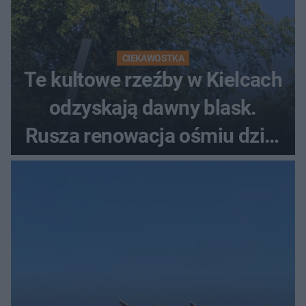
CIEKAWOSTKA
Te kultowe rzeźby w Kielcach
odzyskają dawny blask.
Rusza renowacja ośmiu dzieł
z lat 70.