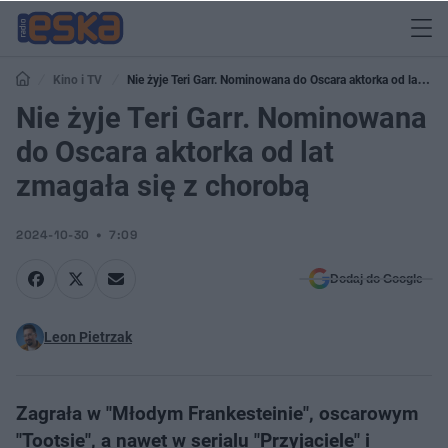
Kino i TV
Nie żyje Teri Garr. Nominowana do Oscara aktorka od lat
zmagała się z chorobą
Nie żyje Teri Garr. Nominowana
do Oscara aktorka od lat
zmagała się z chorobą
2024-10-30
7:09
Dodaj do Google
Leon Pietrzak
Zagrała w "Młodym Frankesteinie", oscarowym
"Tootsie", a nawet w serialu "Przyjaciele" i