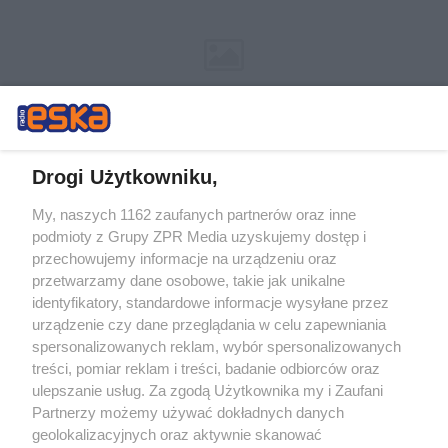
Drogi Użytkowniku,
My, naszych 1162 zaufanych partnerów oraz inne
Żaden utwór zamieszczony w serwisie nie może być powielany i
podmioty z Grupy ZPR Media uzyskujemy dostęp i
rozpowszechniany lub dalej rozpowszechniany w jakikolwiek sposób (w
tym także elektroniczny lub mechaniczny) na jakimkolwiek polu
przechowujemy informacje na urządzeniu oraz
eksploatacji w jakiejkolwiek formie, włącznie z umieszczaniem w
przetwarzamy dane osobowe, takie jak unikalne
Internecie bez pisemnej zgody właściciela praw. Jakiekolwiek użycie lub
identyfikatory, standardowe informacje wysyłane przez
wykorzystanie utworów w całości lub w części z naruszeniem prawa,
tzn. bez właściwej zgody, jest zabronione pod groźbą kary i może być
urządzenie czy dane przeglądania w celu zapewniania
ścigane prawnie.
spersonalizowanych reklam, wybór spersonalizowanych
treści, pomiar reklam i treści, badanie odbiorców oraz
ulepszanie usług. Za zgodą Użytkownika my i Zaufani
Partnerzy możemy używać dokładnych danych
geolokalizacyjnych oraz aktywnie skanować