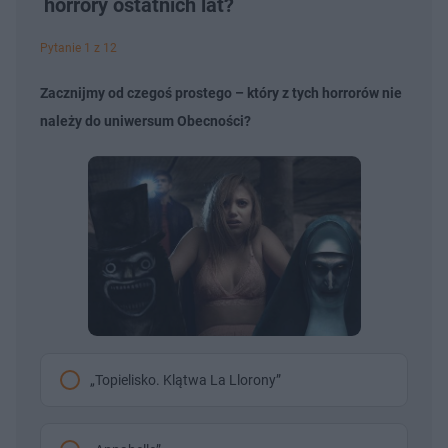
horrory ostatnich lat?
Pytanie 1 z 12
Zacznijmy od czegoś prostego – który z tych horrorów nie
należy do uniwersum Obecności?
„Topielisko. Klątwa La Llorony”