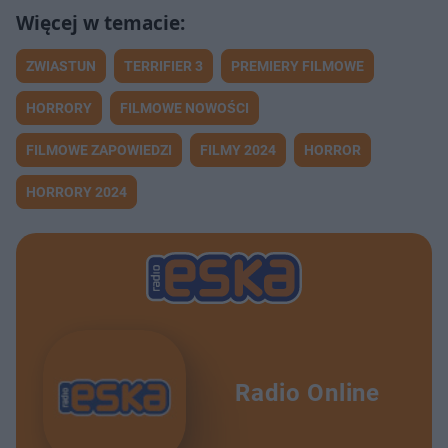
ZWIASTUN
TERRIFIER 3
PREMIERY FILMOWE
HORRORY
FILMOWE NOWOŚCI
FILMOWE ZAPOWIEDZI
FILMY 2024
HORROR
HORRORY 2024
Radio Online