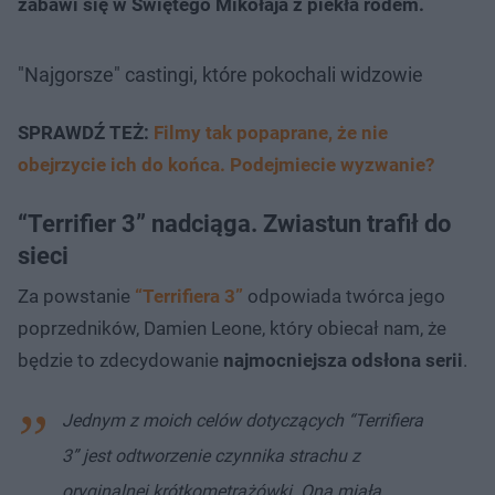
zabawi się w Świętego Mikołaja z piekła rodem.
"Najgorsze" castingi, które pokochali widzowie
SPRAWDŹ TEŻ:
Filmy tak popaprane, że nie
obejrzycie ich do końca. Podejmiecie wyzwanie?
“Terrifier 3” nadciąga. Zwiastun trafił do
sieci
Za powstanie
“Terrifiera 3”
odpowiada twórca jego
poprzedników, Damien Leone, który obiecał nam, że
będzie to zdecydowanie
najmocniejsza odsłona serii
.
Jednym z moich celów dotyczących “Terrifiera
3” jest odtworzenie czynnika strachu z
oryginalnej krótkometrażówki. Ona miała