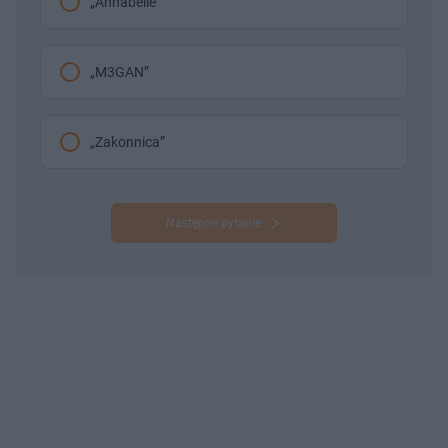
„Annabelle”
„M3GAN”
„Zakonnica”
Następne pytanie