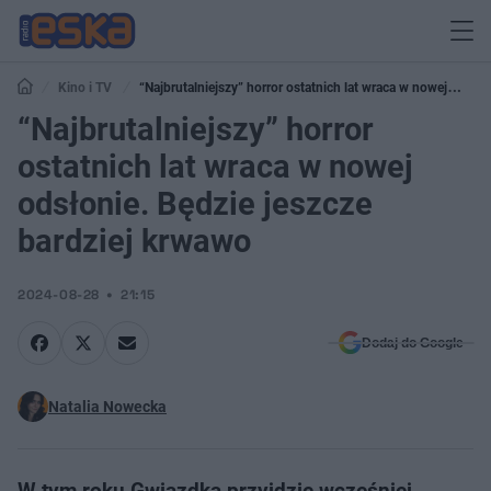
Kino i TV
“Najbrutalniejszy” horror ostatnich lat wraca w nowej
odsłonie. Będzie jeszcze bardziej krwawo
“Najbrutalniejszy” horror
ostatnich lat wraca w nowej
odsłonie. Będzie jeszcze
bardziej krwawo
2024-08-28
21:15
Dodaj do Google
Natalia Nowecka
W tym roku Gwiazdka przyjdzie wcześniej.