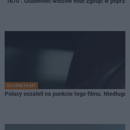
"1670". Ulubieniec widzów miał zginąć w poprze
GŁOŚNE FILMY
Polacy oszaleli na punkcie tego filmu. Niedługo