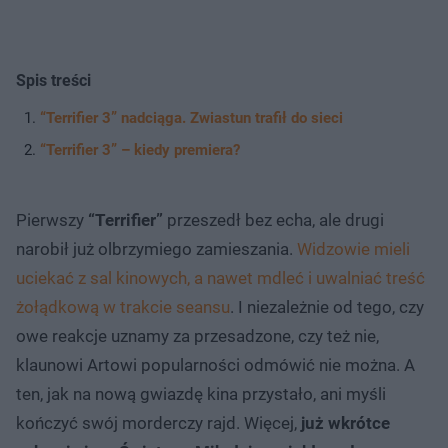
Spis treści
“Terrifier 3” nadciąga. Zwiastun trafił do sieci
“Terrifier 3” – kiedy premiera?
Pierwszy
“Terrifier”
przeszedł bez echa, ale drugi
narobił już olbrzymiego zamieszania.
Widzowie mieli
uciekać z sal kinowych, a nawet mdleć i uwalniać treść
żołądkową w trakcie seansu
. I niezależnie od tego, czy
owe reakcje uznamy za przesadzone, czy też nie,
klaunowi Artowi popularności odmówić nie można. A
ten, jak na nową gwiazdę kina przystało, ani myśli
kończyć swój morderczy rajd. Więcej,
już wkrótce