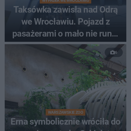
WYPADEK WE WROCŁAWIU
Taksówka zawisła nad Odrą
we Wrocławiu. Pojazd z
pasażerami o mało nie runął
do rzeki
6
WARSZAWSKIE ZOO
Erna symbolicznie wróciła do