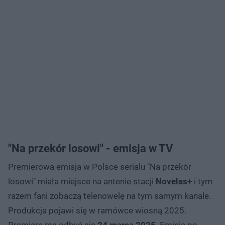
"Na przekór losowi" - emisja w TV
Premierowa emisja w Polsce serialu "Na przekór
losowi" miała miejsce na antenie stacji
Novelas+
i tym
razem fani zobaczą telenowelę na tym samym kanale.
Produkcja pojawi się w ramówce wiosną 2025.
Premiera ma odbyć się
24 marca 2025
. Emisja po