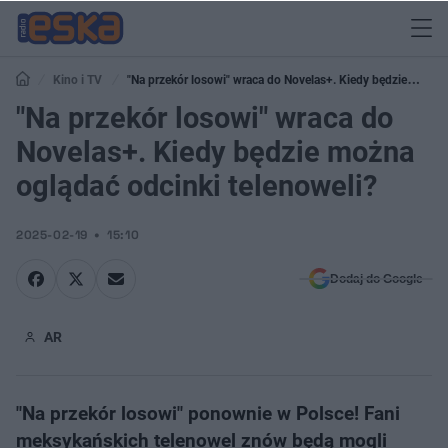
Kino i TV
"Na przekór losowi" wraca do Novelas+. Kiedy będzie
można oglądać odcinki telenoweli?
"Na przekór losowi" wraca do
Novelas+. Kiedy będzie można
oglądać odcinki telenoweli?
2025-02-19
15:10
Dodaj do Google
AR
"Na przekór losowi" ponownie w Polsce! Fani
meksykańskich telenowel znów będą mogli