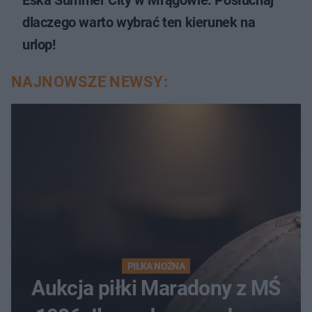
Eska Summer City w Mrągowie. Posłuchaj
dlaczego warto wybrać ten kierunek na
urlop!
NAJNOWSZE NEWSY:
PIŁKA NOŻNA
Aukcja piłki Maradony z MŚ