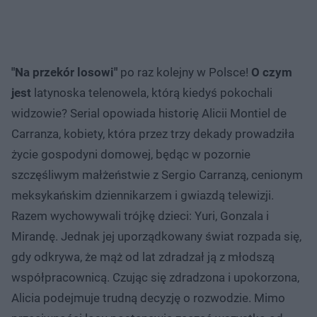
"Na przekór losowi"
po raz kolejny w Polsce!
O czym
jest
latynoska telenowela, którą kiedyś pokochali
widzowie? Serial opowiada historię Alicii Montiel de
Carranza, kobiety, która przez trzy dekady prowadziła
życie gospodyni domowej, będąc w pozornie
szczęśliwym małżeństwie z Sergio Carranzą, cenionym
meksykańskim dziennikarzem i gwiazdą telewizji.
Razem wychowywali trójkę dzieci: Yuri, Gonzala i
Mirandę. Jednak jej uporządkowany świat rozpada się,
gdy odkrywa, że mąż od lat zdradzał ją z młodszą
współpracownicą. Czując się zdradzona i upokorzona,
Alicia podejmuje trudną decyzję o rozwodzie. Mimo