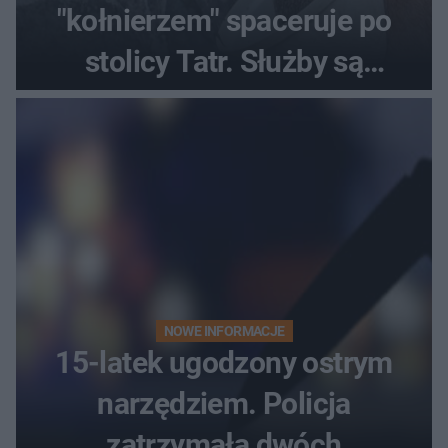
"kołnierzem" spaceruje po
stolicy Tatr. Służby są
bezradne
NOWE INFORMACJE
15-latek ugodzony ostrym
narzędziem. Policja
zatrzymała dwóch