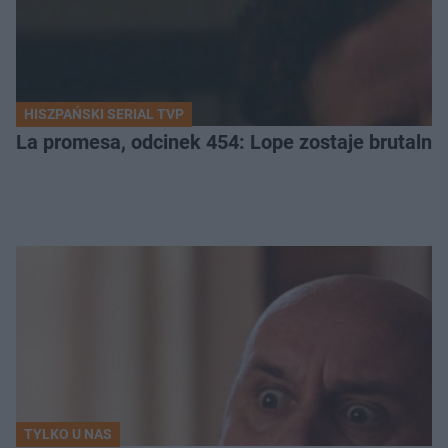
HISZPAŃSKI SERIAL TVP
La promesa, odcinek 454: Lope zostaje brutalni
TYLKO U NAS