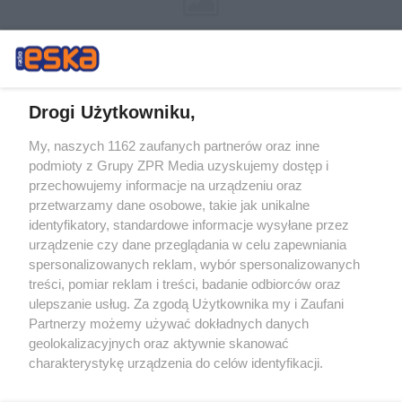
Drogi Użytkowniku,
My, naszych 1162 zaufanych partnerów oraz inne
Żaden utwór zamieszczony w serwisie nie może być powielany i
podmioty z Grupy ZPR Media uzyskujemy dostęp i
rozpowszechniany lub dalej rozpowszechniany w jakikolwiek sposób (w
przechowujemy informacje na urządzeniu oraz
tym także elektroniczny lub mechaniczny) na jakimkolwiek polu
eksploatacji w jakiejkolwiek formie, włącznie z umieszczaniem w
przetwarzamy dane osobowe, takie jak unikalne
Internecie bez pisemnej zgody właściciela praw. Jakiekolwiek użycie lub
identyfikatory, standardowe informacje wysyłane przez
wykorzystanie utworów w całości lub w części z naruszeniem prawa,
tzn. bez właściwej zgody, jest zabronione pod groźbą kary i może być
urządzenie czy dane przeglądania w celu zapewniania
ścigane prawnie.
spersonalizowanych reklam, wybór spersonalizowanych
treści, pomiar reklam i treści, badanie odbiorców oraz
ulepszanie usług. Za zgodą Użytkownika my i Zaufani
Partnerzy możemy używać dokładnych danych
geolokalizacyjnych oraz aktywnie skanować
charakterystykę urządzenia do celów identyfikacji.
Ponieważ cenimy Twoją prywatność, prosimy o zgodę na
O nas
korzystanie z tych technologii poprzez kliknięcie