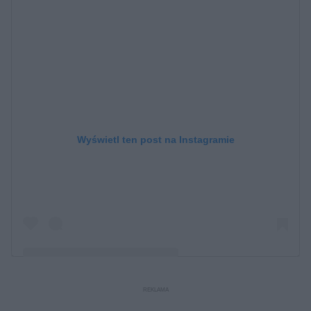
Wyświetl ten post na Instagramie
Post udostępniony przez Jamie Dornan (@jamiedornan)