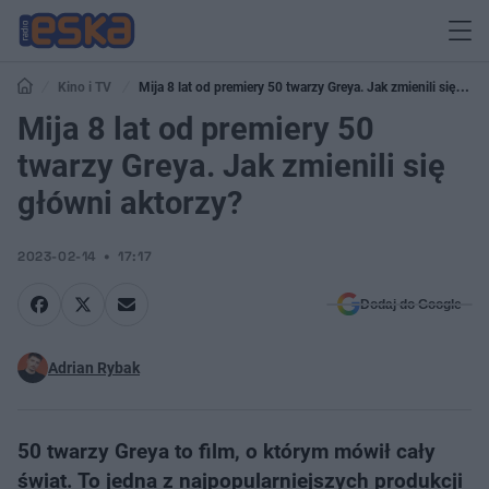
Kino i TV
Mija 8 lat od premiery 50 twarzy Greya. Jak zmienili się
główni aktorzy?
Mija 8 lat od premiery 50
twarzy Greya. Jak zmienili się
główni aktorzy?
2023-02-14
17:17
Dodaj do Google
Adrian Rybak
50 twarzy Greya to film, o którym mówił cały
świat. To jedna z najpopularniejszych produkcji