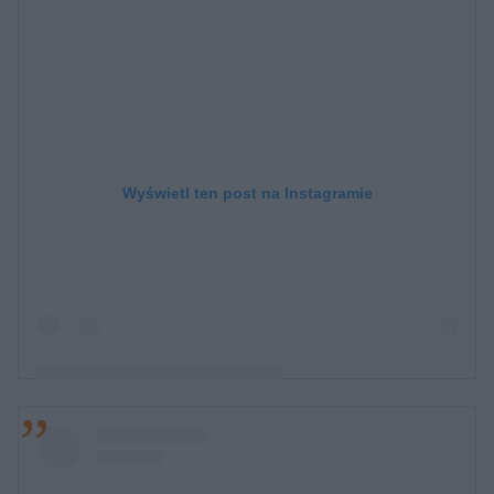
Wyświetl ten post na Instagramie
Post udostępniony przez Dakota Johnson ✨
(@stubbornbangs)