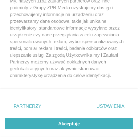
My, naszych 1162 zaufanych partnerów oraz inne
Żaden utwór zamieszczony w serwisie nie może być powielany i
podmioty z Grupy ZPR Media uzyskujemy dostęp i
rozpowszechniany lub dalej rozpowszechniany w jakikolwiek sposób (w
przechowujemy informacje na urządzeniu oraz
tym także elektroniczny lub mechaniczny) na jakimkolwiek polu
eksploatacji w jakiejkolwiek formie, włącznie z umieszczaniem w
przetwarzamy dane osobowe, takie jak unikalne
Internecie bez pisemnej zgody właściciela praw. Jakiekolwiek użycie lub
identyfikatory, standardowe informacje wysyłane przez
wykorzystanie utworów w całości lub w części z naruszeniem prawa,
tzn. bez właściwej zgody, jest zabronione pod groźbą kary i może być
urządzenie czy dane przeglądania w celu zapewniania
ścigane prawnie.
spersonalizowanych reklam, wybór spersonalizowanych
treści, pomiar reklam i treści, badanie odbiorców oraz
ulepszanie usług. Za zgodą Użytkownika my i Zaufani
Partnerzy możemy używać dokładnych danych
geolokalizacyjnych oraz aktywnie skanować
charakterystykę urządzenia do celów identyfikacji.
Ponieważ cenimy Twoją prywatność, prosimy o zgodę na
O nas
korzystanie z tych technologii poprzez kliknięcie
Informacje prawne
„Akceptuję”. Zgoda jest dobrowolna i zawsze możesz ją
zmienić/wycofać klikając przycisk ustawień prywatności
PARTNERZY
USTAWIENIA
Nasze serwisy
znajdujący się w lewym dolnym rogu strony
. Niektóre
rodzaje przetwarzania danych nie wymagają zgody
© 2026 Grupa ZPR Media
Akceptuję
użytkownika, ale masz prawo sprzeciwić się takiemu
przetwarzaniu. Preferencje będą miały zastosowanie tylko
na tej witrynie.