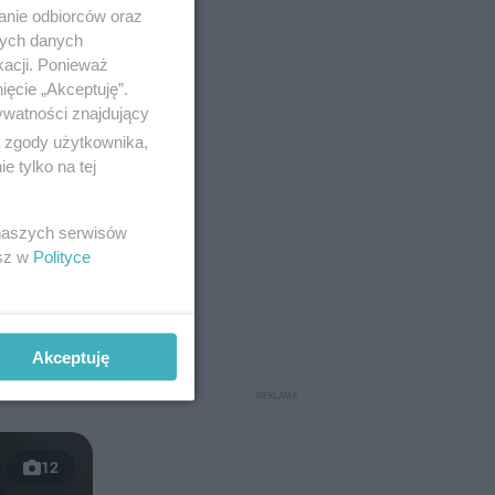
anie odbiorców oraz
nych danych
kacji. Ponieważ
ięcie „Akceptuję”.
ywatności znajdujący
ą zgody użytkownika,
 tylko na tej
 naszych serwisów
 gotowego
esz w
Polityce
ro jest
óbuje
 żyje,
Akceptuję
12