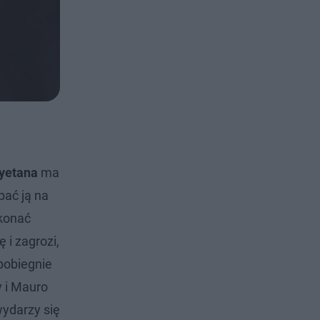
yetana
ma
pać ją na
okonać
 i zagrozi,
 pobiegnie
y i Mauro
wydarzy się