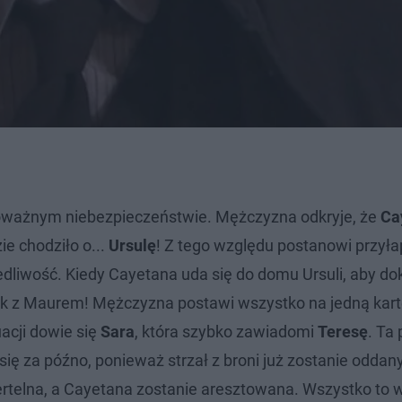
poważnym niebezpieczeństwie. Mężczyzna odkryje, że
Ca
e chodziło o...
Ursulę
! Z tego względu postanowi przyła
liwość. Kiedy Cayetana uda się do domu Ursuli, aby d
nak z Maurem! Mężczyzna postawi wszystko na jedną kartę
uacji dowie się
Sara
, która szybko zawiadomi
Teresę
. Ta
 się za późno, ponieważ strzał z broni już zostanie oddan
iertelna, a Cayetana zostanie aresztowana. Wszystko to 