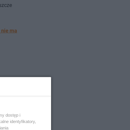
eszcze
ć nie ma
y dostęp i
lne identyfikatory,
iania