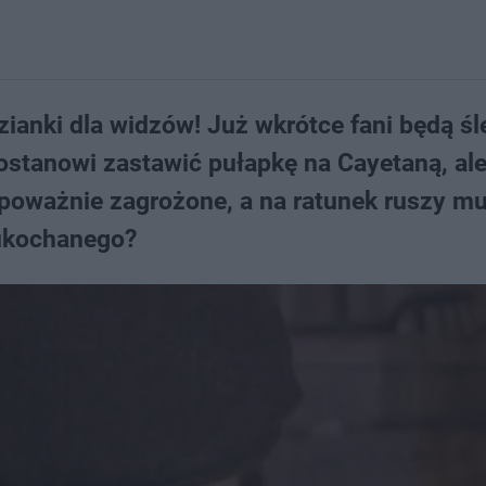
zianki dla widzów! Już wkrótce fani będą śl
ostanowi zastawić pułapkę na Cayetaną, al
ie poważnie zagrożone, a na ratunek ruszy mu
ć ukochanego?