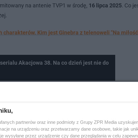
yemitowany na antenie TVP1 w środę,
16 lipca 2025
. Co j
ej.
h charakterów. Kim jest Ginebra z telenoweli "Na miłoś
erialu Akacjowa 38. Na co dzień jest nie do
niku,
fanych partnerów oraz inne podmioty z Grupy ZPR Media uzyskujem
cje na urządzeniu oraz przetwarzamy dane osobowe, takie jak unika
je wysyłane przez urządzenie czy dane przeglądania w celu zapewn