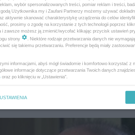
klam, wybór spersonalizowanych treści, pomiar reklam i treści, bad
 zgodą Użytkownika my i Zaufani Partnerzy możemy używać dokład
az aktywnie skanować charakterystykę urządzenia do celów identyfi
ść, prosimy o zgodę na korzystanie z tych technologii poprzez klikn
a i zawsze możesz ją zmienić/wycofać klikając przycisk ustawień pr
ogu strony
. Niektóre rodzaje przetwarzania danych nie wymagaj
iwić się takiemu przetwarzaniu. Preferencje będą miały zastosowanie
nie szczegółowe
szymi informacjami, abyś mógł świadomie i komfortowo korzystać z
onatu Maura. Nie zastaje tam jednak Ursuli, tylko Maura
gółowe informacje dotyczące przetwarzania Twoich danych znajdzi
a Teresę o intrydze Maura i ta zapobiega jego śmierci; Mau
s
oraz po kliknięciu w „Ustawienia”.
 gorącym uczynku przez Felipe i komisarza. Remedios pr
n postanawia dalej szukać Elviry pewien, że dziewczyna
USTAWIENIA