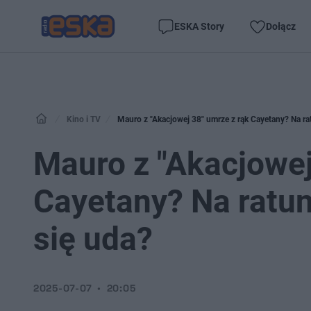
ESKA Story
Dołącz
Kino i TV
Mauro z "Akacjowej 38" umrze z rąk Cayetany? Na rat
Mauro z "Akacjowej
Cayetany? Na ratun
się uda?
2025-07-07
20:05