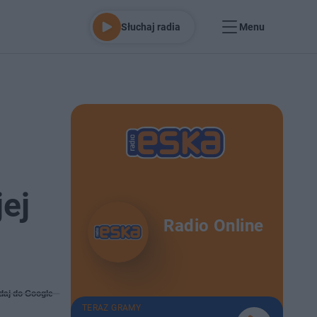
Słuchaj radia
Menu
ej
Radio Online
daj do Google
TERAZ GRAMY