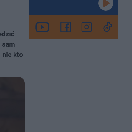
edzić
e sam
 nie kto