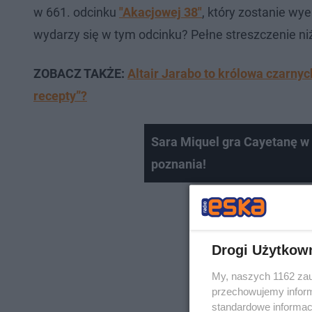
w 661. odcinku
"Akacjowej 38"
, który zostanie w
wydarzy się w tym odcinku? Pełne streszczenie niż
ZOBACZ TAKŻE:
Altair Jarabo to królowa czarnyc
recepty”?
Sara Miquel gra Cayetanę w s
poznania!
Drogi Użytkow
My, naszych 1162 zau
przechowujemy informa
standardowe informac