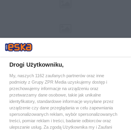
Drogi Użytkowniku,
My, naszych 1162 zaufanych partnerów oraz inne
Żaden utwór zamieszczony w serwisie nie może być powielany i
podmioty z Grupy ZPR Media uzyskujemy dostęp i
rozpowszechniany lub dalej rozpowszechniany w jakikolwiek sposób (w
tym także elektroniczny lub mechaniczny) na jakimkolwiek polu
przechowujemy informacje na urządzeniu oraz
eksploatacji w jakiejkolwiek formie, włącznie z umieszczaniem w
przetwarzamy dane osobowe, takie jak unikalne
Internecie bez pisemnej zgody właściciela praw. Jakiekolwiek użycie lub
identyfikatory, standardowe informacje wysyłane przez
wykorzystanie utworów w całości lub w części z naruszeniem prawa,
tzn. bez właściwej zgody, jest zabronione pod groźbą kary i może być
urządzenie czy dane przeglądania w celu zapewniania
ścigane prawnie.
spersonalizowanych reklam, wybór spersonalizowanych
treści, pomiar reklam i treści, badanie odbiorców oraz
ulepszanie usług. Za zgodą Użytkownika my i Zaufani