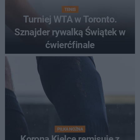
TENIS
Turniej WTA w Toronto.
Sznajder rywalką Świątek w
ćwierćfinale
PIŁKA NOŻNA
Korona Kielce remisuje z