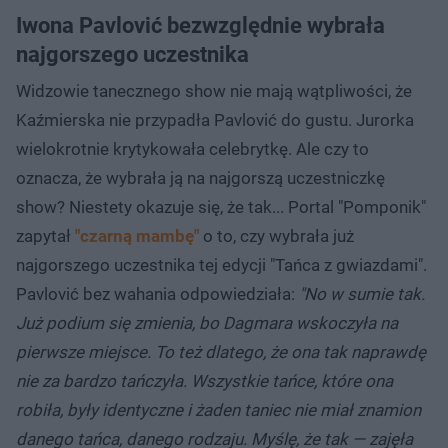
Iwona Pavlović bezwzględnie wybrała
najgorszego uczestnika
Widzowie tanecznego show nie mają wątpliwości, że
Kaźmierska nie przypadła Pavlović do gustu. Jurorka
wielokrotnie krytykowała celebrytkę. Ale czy to
oznacza, że wybrała ją na najgorszą uczestniczkę
show? Niestety okazuje się, że tak... Portal "Pomponik"
zapytał
"czarną mambę"
o to, czy wybrała już
najgorszego uczestnika tej edycji "Tańca z gwiazdami".
Pavlović bez wahania odpowiedziała:
"No w sumie tak.
Już podium się zmienia, bo Dagmara wskoczyła na
pierwsze miejsce. To też dlatego, że ona tak naprawdę
nie za bardzo tańczyła. Wszystkie tańce, które ona
robiła, były identyczne i żaden taniec nie miał znamion
danego tańca, danego rodzaju. Myślę, że tak — zajęła