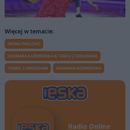
IWONA PAVLOVIĆ
DAGMARA KAŹMIERSKA W TAŃCU Z GWIAZDAMI
TANIEC Z GWIAZDAMI
DAGMARA KAŹMIERSKA
Radio Online