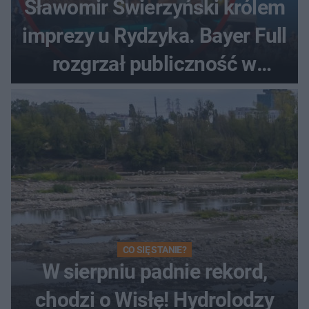
Sławomir Świerzyński królem
imprezy u Rydzyka. Bayer Full
rozgrzał publiczność w
Toruniu
CO SIĘ STANIE?
W sierpniu padnie rekord,
chodzi o Wisłę! Hydrolodzy