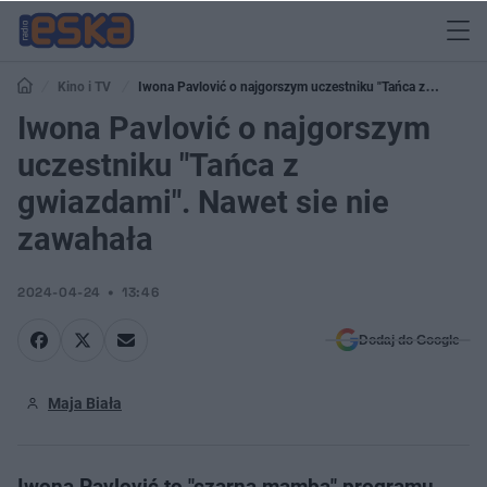
Kino i TV
Iwona Pavlović o najgorszym uczestniku "Tańca z
gwiazdami". Nawet sie nie zawahała
Iwona Pavlović o najgorszym
uczestniku "Tańca z
gwiazdami". Nawet sie nie
zawahała
2024-04-24
13:46
Dodaj do Google
Maja Biała
Iwona Pavlović to "czarna mamba" programu