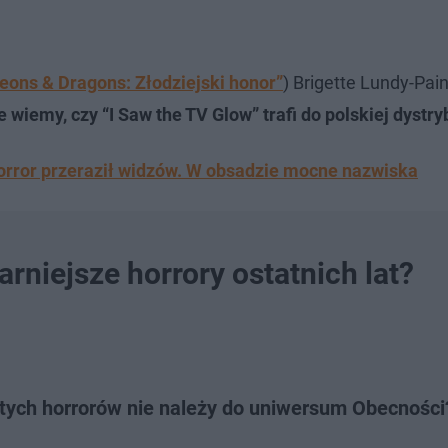
eons & Dragons: Złodziejski honor”
) Brigette Lundy-Pai
 wiemy, czy “I Saw the TV Glow” trafi do polskiej dystryb
horror przeraził widzów. W obsadzie mocne nazwiska
rniejsze horrory ostatnich lat?
 tych horrorów nie należy do uniwersum Obecności