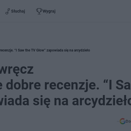
Słuchaj
Wygraj
ecenzje. “I Saw the TV Glow” zapowiada się na arcydzieło
 wręcz
dobre recenzje. “I S
iada się na arcydzieł
Do