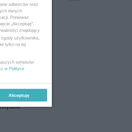
anie odbiorców oraz
nych danych
kacji. Ponieważ
ięcie „Akceptuję”.
ywatności znajdujący
ą zgody użytkownika,
 tylko na tej
 naszych serwisów
esz w
Polityce
 potężna
Akceptuję
rzy
tentyczne