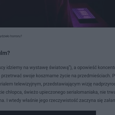
ydzieło horroru?
ilm?
cy idziemy na wystawę światową”), a opowieść koncentr
oś przetrwać swoje koszmarne życie na przedmieściach.
erialem telewizyjnym, przedstawiającym wizję nadprzyr
cie chłopca, świeżo upieczonego serialomaniaka, nie trw
ana. I wtedy właśnie jego rzeczywistość zaczyna się za