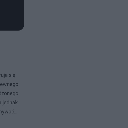
uje się
 Pewnego
odzonego
a jednak
łamywać…