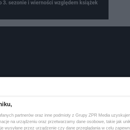
 3. sezonie i wierności względem książek
niku,
fanych partnerów oraz inne podmioty z Grupy ZPR Media uzyskujem
cje na urządzeniu oraz przetwarzamy dane osobowe, takie jak unika
je wysyłane przez urządzenie czy dane przeglądania w celu zapewn