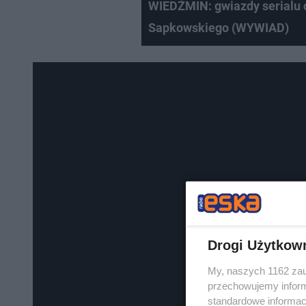
WIEDŹMIN: gwiazdy serialu o
Sapkowskiego (WYWIAD)
Drogi Użytkow
My, naszych 1162 zau
przechowujemy informa
standardowe informac