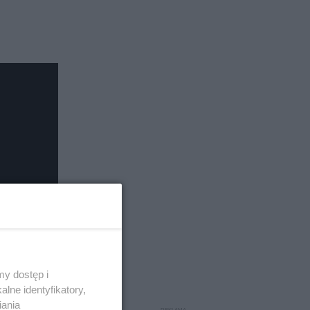
y dostęp i
lne identyfikatory,
iania