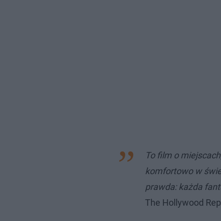
To film o miejscach
komfortowo w świec
prawda: każda fant
The Hollywood Rep