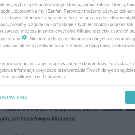
klam, wybór spersonalizowanych treści, pomiar reklam i treści, bad
 zgodą Użytkownika my i Zaufani Partnerzy możemy używać dokład
az aktywnie skanować charakterystykę urządzenia do celów identyfi
ść, prosimy o zgodę na korzystanie z tych technologii poprzez klikn
a i zawsze możesz ją zmienić/wycofać klikając przycisk ustawień pr
ogu strony
. Niektóre rodzaje przetwarzania danych nie wymagaj
iwić się takiemu przetwarzaniu. Preferencje będą miały zastosowanie
szymi informacjami, abyś mógł świadomie i komfortowo korzystać z
gółowe informacje dotyczące przetwarzania Twoich danych znajdzi
ów
s
oraz po kliknięciu w „Ustawienia”.
znego festiwalu Sundance i wygląda na to, że nadchodzi
USTAWIENIA
ecnie wynik
91% świeżości
(przy 33 recenzjach), a niektó
. “I Saw the TV Glow” ma oferować ludziom
złożone i au
owym, art-house’owym klimatem
.