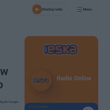
Słuchaj radia
Menu
aw
Radio Online
o
daj do Google
TERAZ GRAMY