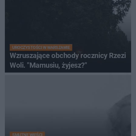
UROCZYSTOŚCI W WARSZAWIE
Wzruszające obchody rocznicy Rzezi
Woli. "Mamusiu, żyjesz?"
SMUTNE WIEŚCI