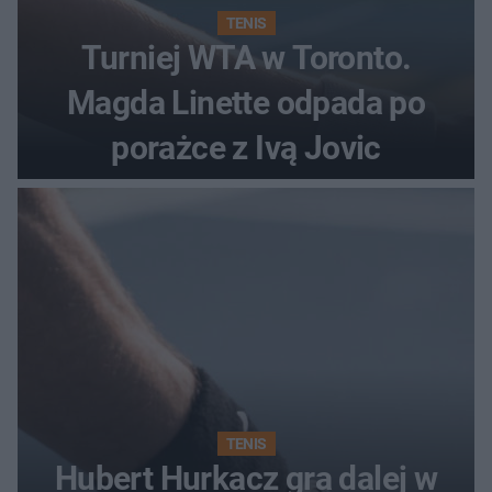
TENIS
Turniej WTA w Toronto.
Magda Linette odpada po
porażce z Ivą Jovic
TENIS
Hubert Hurkacz gra dalej w