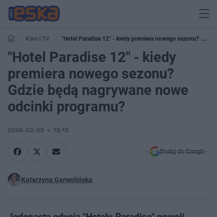
Kino i TV
"Hotel Paradise 12" - kiedy premiera nowego sezonu? Gdzie
będą nagrywane nowe odcinki programu?
"Hotel Paradise 12" - kiedy
premiera nowego sezonu?
Gdzie będą nagrywane nowe
odcinki programu?
2026-02-03
13:13
Dodaj do Google
Katarzyna Garwolińska
Jedenasta edycja "Hotelu Paradise" powoli