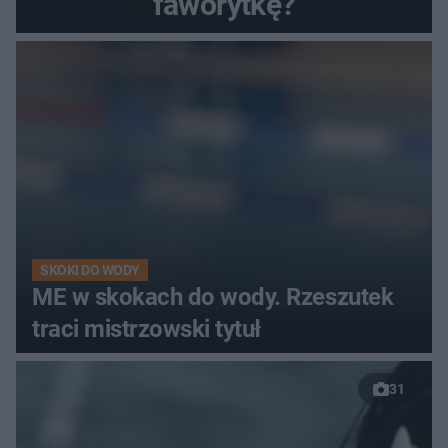
faworytkę?
SKOKI DO WODY
ME w skokach do wody. Rzeszutek
traci mistrzowski tytuł
31