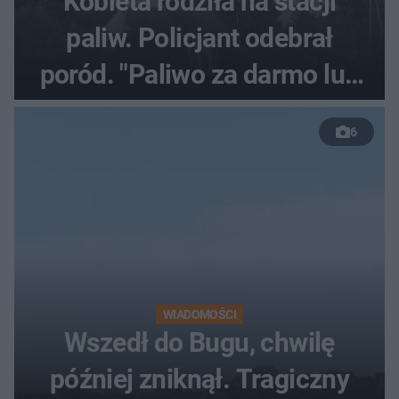
Kobieta rodziła na stacji
paliw. Policjant odebrał
poród. "Paliwo za darmo lub
50 %!"
6
WIADOMOŚCI
Wszedł do Bugu, chwilę
później zniknął. Tragiczny