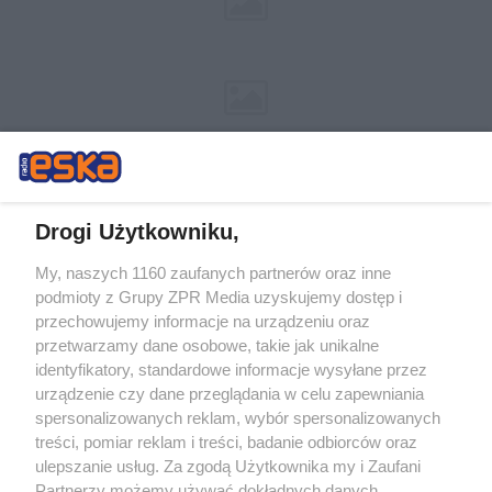
Drogi Użytkowniku,
My, naszych 1160 zaufanych partnerów oraz inne
Żaden utwór zamieszczony w serwisie nie może być powielany i
podmioty z Grupy ZPR Media uzyskujemy dostęp i
rozpowszechniany lub dalej rozpowszechniany w jakikolwiek sposób (w
przechowujemy informacje na urządzeniu oraz
tym także elektroniczny lub mechaniczny) na jakimkolwiek polu
eksploatacji w jakiejkolwiek formie, włącznie z umieszczaniem w
przetwarzamy dane osobowe, takie jak unikalne
Internecie bez pisemnej zgody właściciela praw. Jakiekolwiek użycie lub
identyfikatory, standardowe informacje wysyłane przez
wykorzystanie utworów w całości lub w części z naruszeniem prawa,
tzn. bez właściwej zgody, jest zabronione pod groźbą kary i może być
urządzenie czy dane przeglądania w celu zapewniania
ścigane prawnie.
spersonalizowanych reklam, wybór spersonalizowanych
treści, pomiar reklam i treści, badanie odbiorców oraz
ulepszanie usług. Za zgodą Użytkownika my i Zaufani
Partnerzy możemy używać dokładnych danych