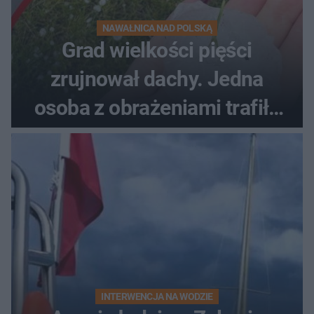
NAWAŁNICA NAD POLSKĄ
Grad wielkości pięści
zrujnował dachy. Jedna
osoba z obrażeniami trafiła
do szpitala
INTERWENCJA NA WODZIE