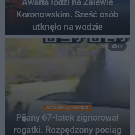
Awaria łodzi na Zalewie
Koronowskim. Sześć osób
utknęło na wodzie
13
WYPADEK NA POMORZU
Pijany 67-latek zignorował
rogatki. Rozpędzony pociąg