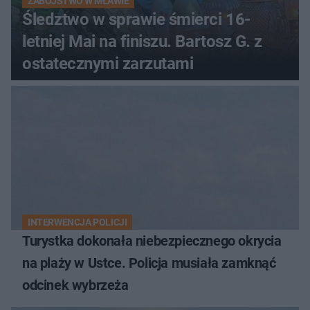
ZABÓJSTWO W MŁAWIE
Śledztwo w sprawie śmierci 16-
letniej Mai na finiszu. Bartosz G. z
ostatecznymi zarzutami
INTERWENCJA POLICJI
Turystka dokonała niebezpiecznego okrycia
na plaży w Ustce. Policja musiała zamknąć
odcinek wybrzeża