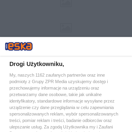
Drogi Użytkowniku,
My, naszych 1162 zaufanych partnerów oraz inne
Żaden utwór zamieszczony w serwisie nie może być powielany i
podmioty z Grupy ZPR Media uzyskujemy dostęp i
rozpowszechniany lub dalej rozpowszechniany w jakikolwiek sposób (w
przechowujemy informacje na urządzeniu oraz
tym także elektroniczny lub mechaniczny) na jakimkolwiek polu
eksploatacji w jakiejkolwiek formie, włącznie z umieszczaniem w
przetwarzamy dane osobowe, takie jak unikalne
Internecie bez pisemnej zgody właściciela praw. Jakiekolwiek użycie lub
identyfikatory, standardowe informacje wysyłane przez
wykorzystanie utworów w całości lub w części z naruszeniem prawa,
tzn. bez właściwej zgody, jest zabronione pod groźbą kary i może być
urządzenie czy dane przeglądania w celu zapewniania
ścigane prawnie.
spersonalizowanych reklam, wybór spersonalizowanych
treści, pomiar reklam i treści, badanie odbiorców oraz
ulepszanie usług. Za zgodą Użytkownika my i Zaufani