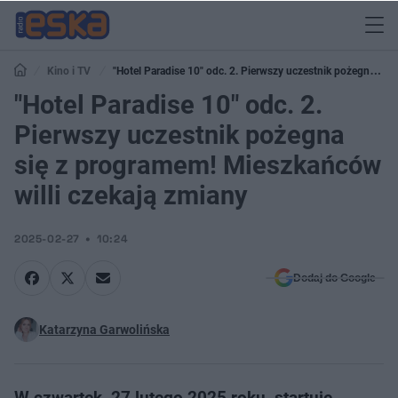
Kino i TV
"Hotel Paradise 10" odc. 2. Pierwszy uczestnik pożegna się
z programem! Mieszkańców willi czekają zmiany
"Hotel Paradise 10" odc. 2.
Pierwszy uczestnik pożegna
się z programem! Mieszkańców
willi czekają zmiany
2025-02-27
10:24
Dodaj do Google
Katarzyna Garwolińska
W czwartek, 27 lutego 2025 roku, startuje