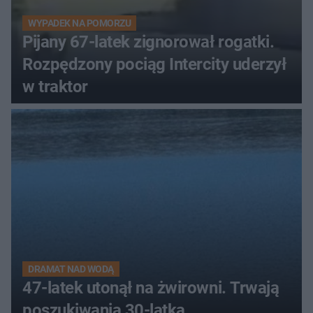
WYPADEK NA POMORZU
Pijany 67-latek zignorował rogatki.
Rozpędzony pociąg Intercity uderzył
w traktor
DRAMAT NAD WODĄ
47-latek utonął na żwirowni. Trwają
poszukiwania 30-latka