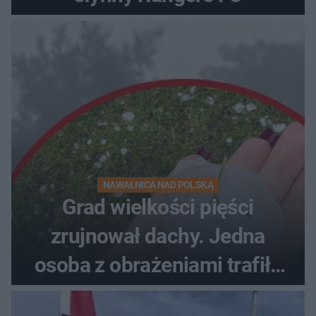
NAWAŁNICA NAD POLSKĄ
Grad wielkości pięści
zrujnował dachy. Jedna
osoba z obrażeniami trafiła
do szpitala