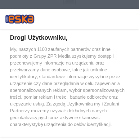
Drogi Użytkowniku,
My, naszych 1160 zaufanych partnerów oraz inne
Żaden utwór zamieszczony w serwisie nie może być powielany i
podmioty z Grupy ZPR Media uzyskujemy dostęp i
rozpowszechniany lub dalej rozpowszechniany w jakikolwiek sposób (w
przechowujemy informacje na urządzeniu oraz
tym także elektroniczny lub mechaniczny) na jakimkolwiek polu
eksploatacji w jakiejkolwiek formie, włącznie z umieszczaniem w
przetwarzamy dane osobowe, takie jak unikalne
Internecie bez pisemnej zgody właściciela praw. Jakiekolwiek użycie lub
identyfikatory, standardowe informacje wysyłane przez
wykorzystanie utworów w całości lub w części z naruszeniem prawa,
tzn. bez właściwej zgody, jest zabronione pod groźbą kary i może być
urządzenie czy dane przeglądania w celu zapewniania
ścigane prawnie.
spersonalizowanych reklam, wybór spersonalizowanych
treści, pomiar reklam i treści, badanie odbiorców oraz
ulepszanie usług. Za zgodą Użytkownika my i Zaufani
Partnerzy możemy używać dokładnych danych
geolokalizacyjnych oraz aktywnie skanować
charakterystykę urządzenia do celów identyfikacji.
Ponieważ cenimy Twoją prywatność, prosimy o zgodę na
O nas
korzystanie z tych technologii poprzez kliknięcie