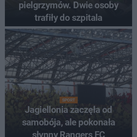
pielgrzymów. Dwie osoby
trafiły do szpitala
SPORT
Jagiellonia zaczęła od
samobója, ale pokonała
słynny Rangers FC