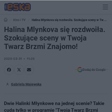
Kino i TV
Halina Mlynkova się rozdwoiła. Szokujące sceny w Twoja
Twarz Brzmi Znajomo!
Halina Mlynkova się rozdwoiła.
Szokujące sceny w Twoja
Twarz Brzmi Znajomo!
2023-03-31
11:25
Dodaj do Google
Gabriela Majewska
Dwie Halinki Młynkowe na jednej scenie? Takie
cuda tylko w programie "Twoja Twarz Brzmi