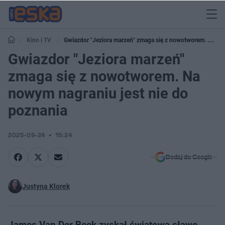
Kino i TV
Gwiazdor "Jeziora marzeń" zmaga się z nowotworem. Na
nowym nagraniu jest nie do poznania
Gwiazdor "Jeziora marzeń"
zmaga się z nowotworem. Na
nowym nagraniu jest nie do
poznania
2025-09-24
15:24
Dodaj do Google
Justyna Klorek
James Van Der Beek zyskał światową sławę