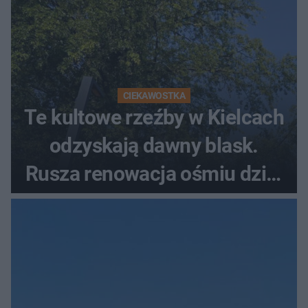
CIEKAWOSTKA
Te kultowe rzeźby w Kielcach
odzyskają dawny blask.
Rusza renowacja ośmiu dzieł
z lat 70.