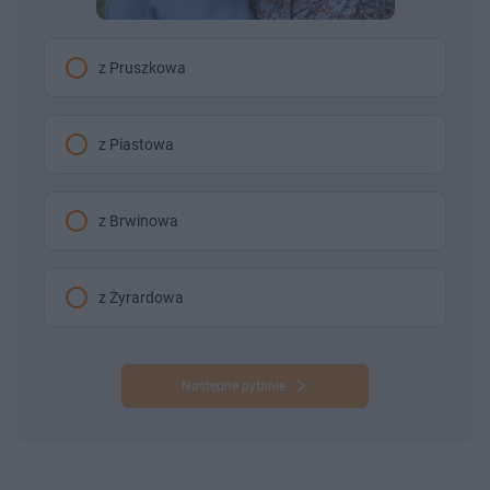
z Pruszkowa
z Piastowa
z Brwinowa
z Żyrardowa
Następne pytanie