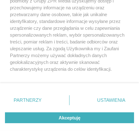
podmioty z Grupy ZPR Media uzyskujemy dostęp i
przechowujemy informacje na urządzeniu oraz
przetwarzamy dane osobowe, takie jak unikalne
identyfikatory, standardowe informacje wysyłane przez
urządzenie czy dane przeglądania w celu zapewniania
spersonalizowanych reklam, wybór spersonalizowanych
treści, pomiar reklam i treści, badanie odbiorców oraz
ulepszanie usług. Za zgodą Użytkownika my i Zaufani
Żaden utwór zamieszczony w serwisie nie może być powielany i
Partnerzy możemy używać dokładnych danych
rozpowszechniany lub dalej rozpowszechniany w jakikolwiek sposób (w
geolokalizacyjnych oraz aktywnie skanować
tym także elektroniczny lub mechaniczny) na jakimkolwiek polu
charakterystykę urządzenia do celów identyfikacji.
eksploatacji w jakiejkolwiek formie, włącznie z umieszczaniem w
Internecie bez pisemnej zgody właściciela praw. Jakiekolwiek użycie lub
Ponieważ cenimy Twoją prywatność, prosimy o zgodę na
wykorzystanie utworów w całości lub w części z naruszeniem prawa,
korzystanie z tych technologii poprzez kliknięcie
tzn. bez właściwej zgody, jest zabronione pod groźbą kary i może być
ścigane prawnie.
„Akceptuję”. Zgoda jest dobrowolna i zawsze możesz ją
zmienić/wycofać klikając przycisk ustawień prywatności
PARTNERZY
USTAWIENIA
znajdujący się w lewym dolnym rogu strony
. Niektóre
rodzaje przetwarzania danych nie wymagają zgody
Akceptuję
użytkownika, ale masz prawo sprzeciwić się takiemu
przetwarzaniu. Preferencje będą miały zastosowanie tylko
na tej witrynie.
O nas