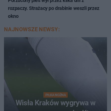
Porzucony pies wył przez kilka dni z
rozpaczy. Strażacy po drabinie weszli przez
okno
NAJNOWSZE NEWSY:
PIŁKA NOŻNA
Wisła Kraków wygrywa w