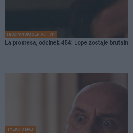
HISZPAŃSKI SERIAL TVP
La promesa, odcinek 454: Lope zostaje brutalni
TYLKO U NAS