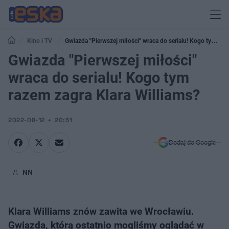
Kino i TV
Gwiazda "Pierwszej miłości" wraca do serialu! Kogo tym
razem zagra Klara Williams?
Gwiazda "Pierwszej miłości"
wraca do serialu! Kogo tym
razem zagra Klara Williams?
2022-08-12
20:51
Dodaj do Google
NN
Klara Williams znów zawita we Wrocławiu.
Gwiazda, którą ostatnio mogliśmy oglądać w