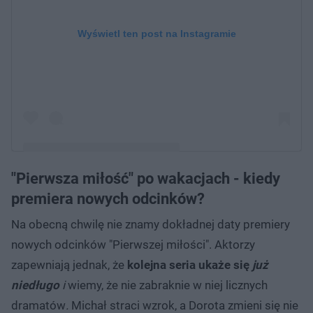
Wyświetl ten post na Instagramie
"Pierwsza miłość" po wakacjach - kiedy
Post udostępniony przez Pierwsza Miłość
premiera nowych odcinków?
(@pierwszamilosc)
Na obecną chwilę nie znamy dokładnej daty premiery
nowych odcinków "Pierwszej miłości". Aktorzy
zapewniają jednak, że
kolejna seria ukaże się
już
niedługo
i
wiemy, że nie zabraknie w niej licznych
dramatów
.
Michał straci wzrok, a Dorota zmieni się nie