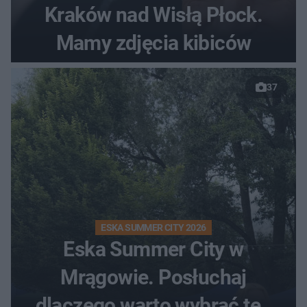
Kraków nad Wisłą Płock.
Mamy zdjęcia kibiców
37
ESKA SUMMER CITY 2026
Eska Summer City w
Mrągowie. Posłuchaj
dlaczego warto wybrać ten