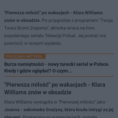
"Pierwsza miłość" po wakacjach - Klara Williams
znów w obsadzie.
Po przygodzie z programem "Twoja
Twarz Brzmi Znajomo", aktorka wraca na łono
popularnego serialu Telewizji Polsat. Jej postać ma
powrócić
w nowym wydaniu
.
POLECANY ARTYKUŁ:
Burza namiętności - nowy turecki serial w Polsce.
Kiedy i gdzie oglądać? O czym…
"Pierwsza miłość" po wakacjach - Klara
Williams znów w obsadzie
Klara Williams wystąpiła w "Pierwszej miłości" jako
Joanna - sekretarka Grażyny, która knuła intrygi za jej
plecami
. Przyłapana na manipulacjach, została