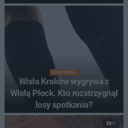
pełnym stadionie
PIŁKA NOŻNA
Wisła Kraków wygrywa z
Wisłą Płock. Kto rozstrzygnął
losy spotkania?
62