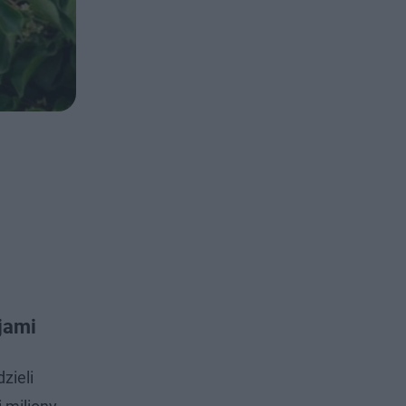
jami
zieli