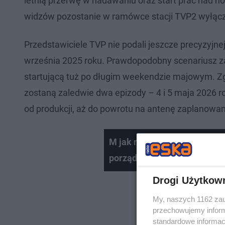
letnią przerwę w nadawaniu oraz start prac nad 
widzów pozostanie w ramówce stacji TVP2 wyłączn
Przedstawiciele TVP nie podali jeszcze precyzyjnej
września 2025 roku. Prawdopodobny scenariusz za
startującą tuż po długim weekendzie majowym. Z
zostaną zaledwie dwa epizody – 4 i 5 maja 2026 
od produkcji, aż do powrotu na antenę zaplanowa
M jak miłość. Artur nie odej
porządek! Tak się kręci now
Drogi Użytkow
My, naszych 1162 zau
przechowujemy informa
standardowe informac