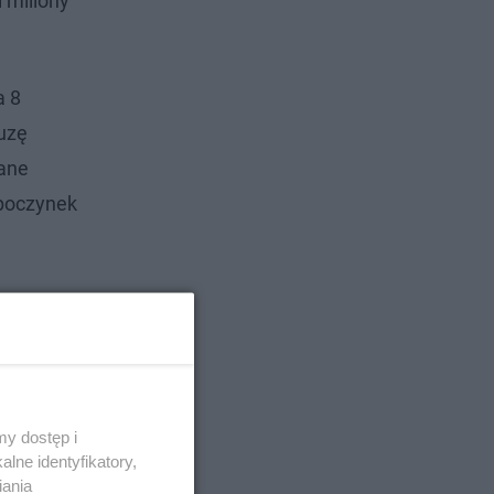
 miliony
a 8
uzę
wane
dpoczynek
y dostęp i
lne identyfikatory,
iania