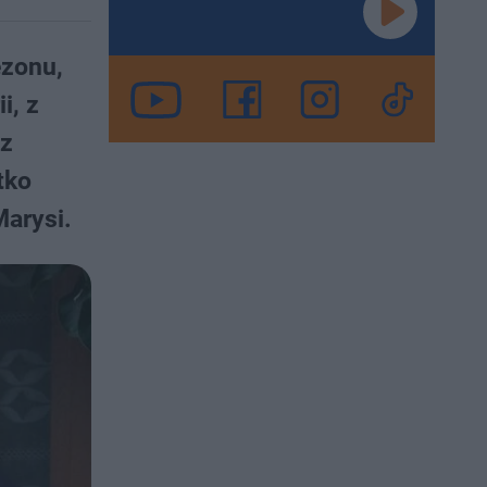
ezonu,
i, z
 z
tko
Marysi.