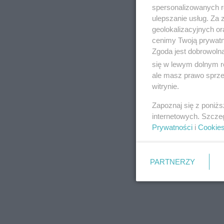
spersonalizowanych re
ulepszanie usług. Za
geolokalizacyjnych or
cenimy Twoją prywatno
Zgoda jest dobrowoln
się w lewym dolnym r
ale masz prawo sprzec
witrynie.
Zapoznaj się z poniż
internetowych. Szcze
Prywatności
i
Cookie
PARTNERZY