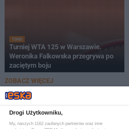
TENIS
Turniej WTA 125 w Warszawie.
Weronika Falkowska przegrywa po
zaciętym boju
ZOBACZ WIĘCEJ
Drogi Użytkowniku,
My, naszych 1162 zaufanych partnerów oraz inne