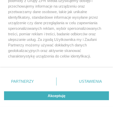
podmioty z Grupy ZPR Media uzyskujemy dostęp i
przechowujemy informacje na urządzeniu oraz
przetwarzamy dane osobowe, takie jak unikalne
identyfikatory, standardowe informacje wysyłane przez
urządzenie czy dane przeglądania w celu zapewniania
spersonalizowanych reklam, wybór spersonalizowanych
treści, pomiar reklam i treści, badanie odbiorców oraz
ulepszanie usług. Za zgodą Użytkownika my i Zaufani
Partnerzy możemy używać dokładnych danych
geolokalizacyjnych oraz aktywnie skanować
charakterystykę urządzenia do celów identyfikacji.
Ponieważ cenimy Twoją prywatność, prosimy o zgodę na
korzystanie z tych technologii poprzez kliknięcie
„Akceptuję”. Zgoda jest dobrowolna i zawsze możesz ją
zmienić/wycofać klikając przycisk ustawień prywatności
PARTNERZY
USTAWIENIA
znajdujący się w lewym dolnym rogu strony
. Niektóre
rodzaje przetwarzania danych nie wymagają zgody
Akceptuję
użytkownika, ale masz prawo sprzeciwić się takiemu
przetwarzaniu. Preferencje będą miały zastosowanie tylko
Żaden utwór zamieszczony w serwisie nie może być powielany i
na tej witrynie.
rozpowszechniany lub dalej rozpowszechniany w jakikolwiek sposób (w
tym także elektroniczny lub mechaniczny) na jakimkolwiek polu