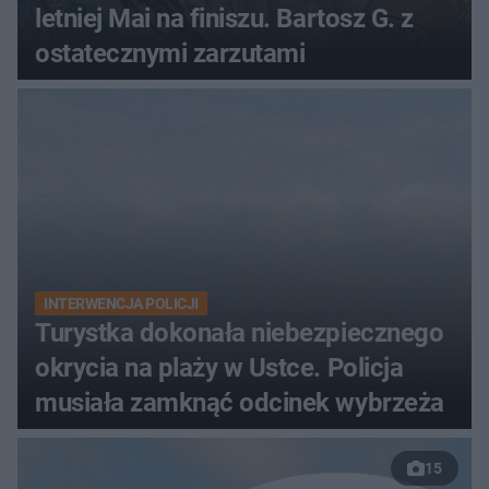
letniej Mai na finiszu. Bartosz G. z
ostatecznymi zarzutami
INTERWENCJA POLICJI
Turystka dokonała niebezpiecznego
okrycia na plaży w Ustce. Policja
musiała zamknąć odcinek wybrzeża
15