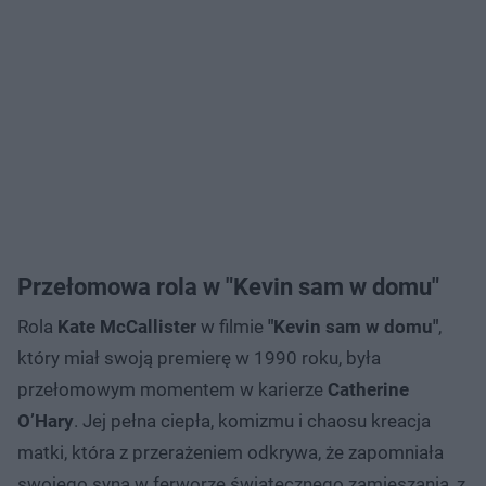
Przełomowa rola w "Kevin sam w domu"
Rola
Kate McCallister
w filmie
"Kevin sam w domu"
,
który miał swoją premierę w 1990 roku, była
przełomowym momentem w karierze
Catherine
O’Hary
. Jej pełna ciepła, komizmu i chaosu kreacja
matki, która z przerażeniem odkrywa, że zapomniała
swojego syna w ferworze świątecznego zamieszania, z