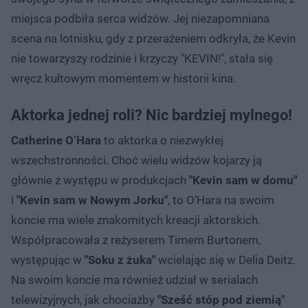
miejsca podbiła serca widzów. Jej niezapomniana
scena na lotnisku, gdy z przerażeniem odkryła, że Kevin
nie towarzyszy rodzinie i krzyczy "KEVIN!", stała się
wręcz kultowym momentem w historii kina.
Aktorka jednej roli? Nic bardziej mylnego!
Catherine O’Hara
to aktorka o niezwykłej
wszechstronności. Choć wielu widzów kojarzy ją
głównie z występu w produkcjach
"Kevin sam w domu"
i
"Kevin sam w Nowym Jorku"
, to O’Hara na swoim
koncie ma wiele znakomitych kreacji aktorskich.
Współpracowała z reżyserem Timem Burtonem,
występując w
"Soku z żuka"
wcielając się w Delia Deitz.
Na swoim koncie ma również udział w serialach
telewizyjnych, jak chociażby
"Sześć stóp pod ziemią"