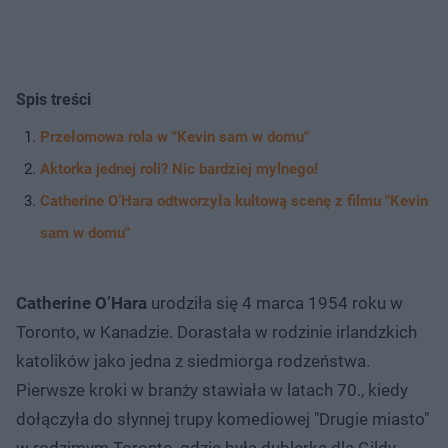
Spis treści
Przełomowa rola w "Kevin sam w domu"
Aktorka jednej roli? Nic bardziej mylnego!
Catherine O’Hara odtworzyła kultową scenę z filmu "Kevin
sam w domu"
Catherine O’Hara
urodziła się 4 marca 1954 roku w
Toronto, w Kanadzie. Dorastała w rodzinie irlandzkich
katolików jako jedna z siedmiorga rodzeństwa.
Pierwsze kroki w branży stawiała w latach 70., kiedy
dołączyła do słynnej trupy komediowej "Drugie miasto"
w rodzimym Toronto, gdzie była dublerką dla Gildy