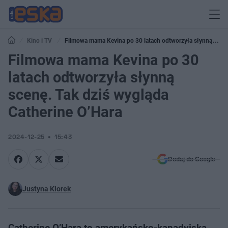
Kino i TV
Filmowa mama Kevina po 30 latach odtworzyła słynną
scenę. Tak dziś wygląda Catherine O’Hara
Filmowa mama Kevina po 30
latach odtworzyła słynną
scenę. Tak dziś wygląda
Catherine O’Hara
2024-12-25
15:43
Dodaj do Google
Justyna Klorek
Catherine O’Hara to amerykańsko-kanadyjska