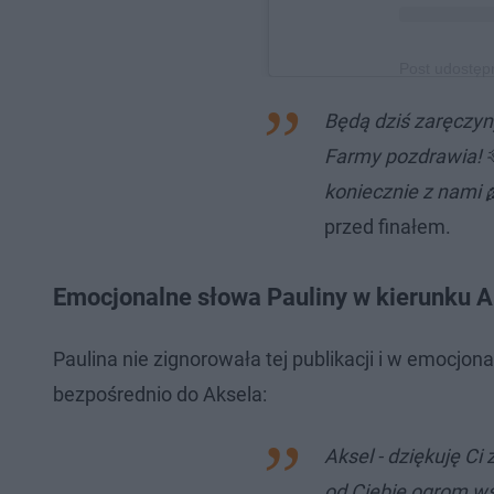
Post udostęp
Będą dziś zaręczyn
Farmy pozdrawia! 🫶
koniecznie z nami 
przed finałem.
Emocjonalne słowa Pauliny w kierunku A
Paulina nie zignorowała tej publikacji i w emocjon
bezpośrednio do Aksela:
Aksel - dziękuję C
od Ciebie ogrom wsp