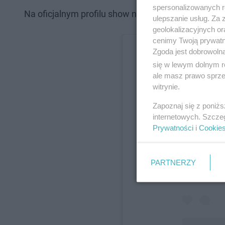
spersonalizowanych re
Na oficjalnym profilu show na Instagramie zamiesz
ulepszanie usług. Za
geolokalizacyjnych or
cenimy Twoją prywatno
Zgoda jest dobrowoln
się w lewym dolnym r
ale masz prawo sprzec
witrynie.
Zapoznaj się z poniż
internetowych. Szcze
Prywatności
i
Cookie
Wyświe
PARTNERZY