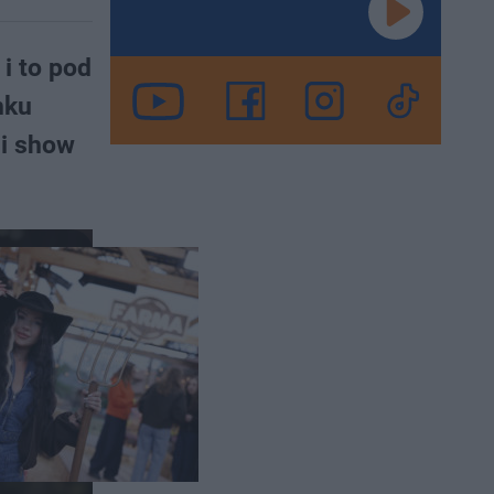
i to pod
nku
ni show