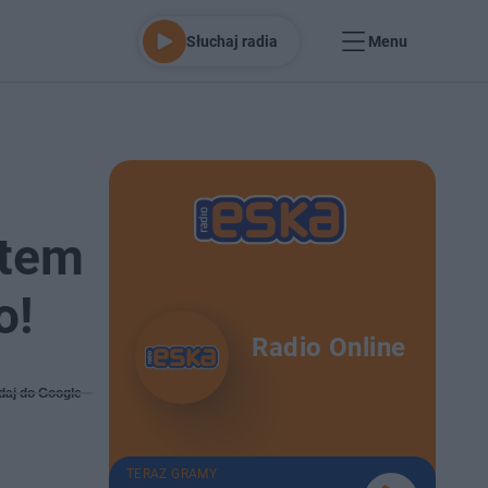
Słuchaj radia
Menu
stem
o!
Radio Online
daj do Google
TERAZ GRAMY