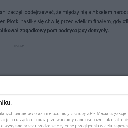
ani zaczęli podejrzewać, że między nią a Akselem narodz
. Plotki nasiliły się chwilę przed wielkim finałem, gdy
of
blikował zagadkowy post podsycający domysły.
niku,
fanych partnerów oraz inne podmioty z Grupy ZPR Media uzyskujem
cje na urządzeniu oraz przetwarzamy dane osobowe, takie jak unika
je wysyłane przez urządzenie czy dane przeglądania w celu zapewn