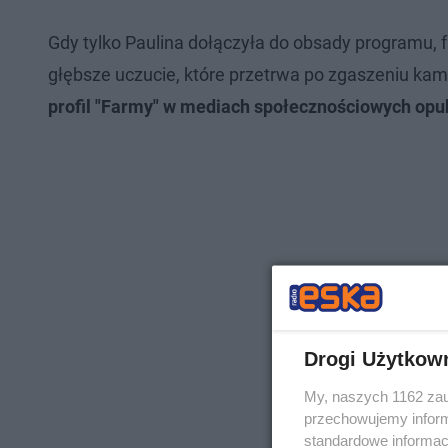
Gdy tylko Paulina dołączyła do obsady programu, f
głębsze uczucie, które przetrwa po zgaszeniu kamer
profil "Farmy" w mediach społecznościowych opu
Drogi Użytkow
My, naszych 1162 zau
przechowujemy informa
standardowe informac