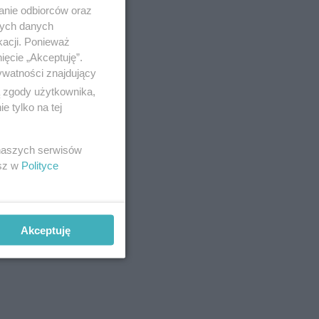
anie odbiorców oraz
nych danych
kacji. Ponieważ
ięcie „Akceptuję”.
ywatności znajdujący
ą zgody użytkownika,
 tylko na tej
 naszych serwisów
esz w
Polityce
Akceptuję