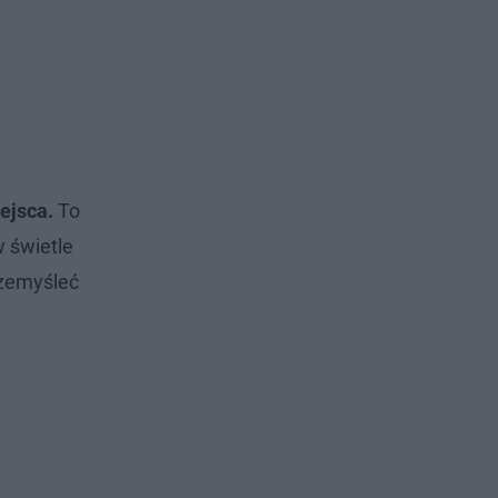
ejsca.
To
w świetle
rzemyśleć