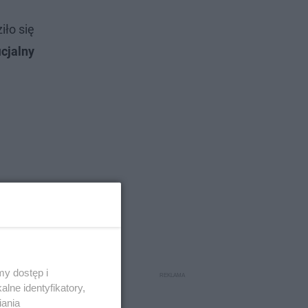
iło się
icjalny
y dostęp i
lne identyfikatory,
iania