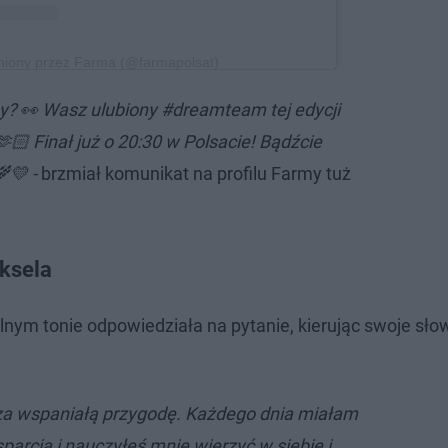
niony przez Farma (@farmapolsat)
y? 👀 Wasz ulubiony #dreamteam tej edycji
🏻 Finał już o 20:30 w Polsacie! Bądźcie
💛 -
brzmiał komunikat na profilu Farmy tuż
ksela
alnym tonie odpowiedziała na pytanie, kierując swoje sło
i za wspaniałą przygodę. Każdego dnia miałam
arcia i nauczyłeś mnie wierzyć w siebie i