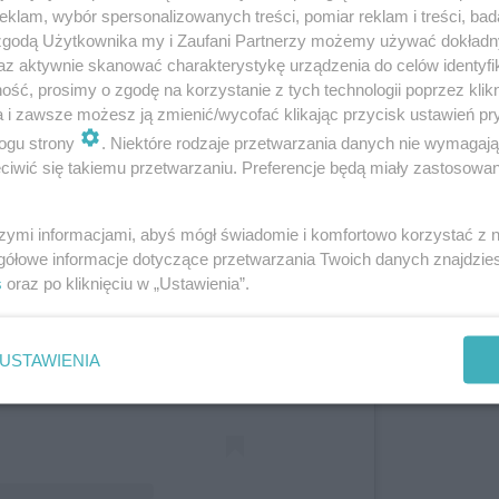
klam, wybór spersonalizowanych treści, pomiar reklam i treści, bad
czono krótki wpis, który zelektryzował internautów:
 zgodą Użytkownika my i Zaufani Partnerzy możemy używać dokład
az aktywnie skanować charakterystykę urządzenia do celów identyfi
ść, prosimy o zgodę na korzystanie z tych technologii poprzez klikn
a i zawsze możesz ją zmienić/wycofać klikając przycisk ustawień pr
ogu strony
. Niektóre rodzaje przetwarzania danych nie wymagaj
iwić się takiemu przetwarzaniu. Preferencje będą miały zastosowanie
szymi informacjami, abyś mógł świadomie i komfortowo korzystać z
gółowe informacje dotyczące przetwarzania Twoich danych znajdzi
s
oraz po kliknięciu w „Ustawienia”.
tl ten post na Instagramie
USTAWIENIA