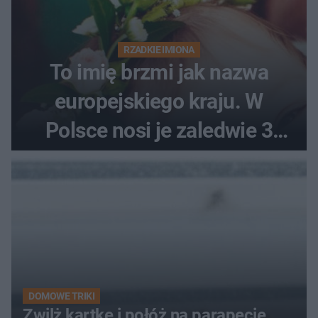
RZADKIE IMIONA
To imię brzmi jak nazwa
europejskiego kraju. W
Polsce nosi je zaledwie 3
kobiety
DOMOWE TRIKI
Zwilż kartkę i połóż na parapecie.