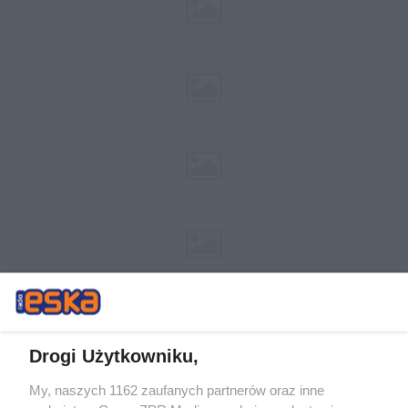
Drogi Użytkowniku,
My, naszych 1162 zaufanych partnerów oraz inne
Żaden utwór zamieszczony w serwisie nie może być powielany i