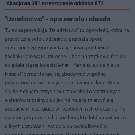
"Akacjowa 38": streszczenie odcinka 872
"Dziedzictwo" - opis serialu i obsada
Turecka produkcja "Dziedzictwo" to opowieść, która na
przestrzeni setek odcinków przeszła sporą
metamorfozę, wprowadzając nowe postacie i
zaskakujące wątki miłosne. Choć początkowo fabuła
skupiała się na losach Seher i Yamana, aktualnie to
Nana i Poyraz starają się zbudować wspólną
przyszłość mimo licznych przeciwności losu. Serial
słynie z dynamicznych zwrotów akcji oraz trudnych
wyborów moralnych, z jakimi muszą mierzyć się
postacie mieszkające w rezydencji i ich otoczeniu. To
świetna propozycja dla każdego, kto lubi opowieści o
silnych uczuciach i walce o sprawiedliwość w
skomplikowanym świecie. W obsadzie tego serialu