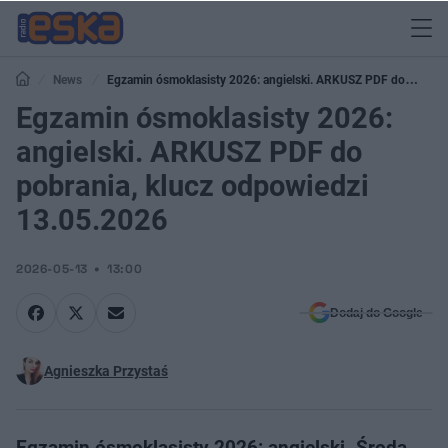
News
Egzamin ósmoklasisty 2026: angielski. ARKUSZ PDF do
pobrania, klucz odpowiedzi 13.05.2026
Egzamin ósmoklasisty 2026:
angielski. ARKUSZ PDF do
pobrania, klucz odpowiedzi
13.05.2026
2026-05-13
13:00
Dodaj do Google
Agnieszka Przystaś
Egzamin ósmoklasisty 2026: angielski. Środa,