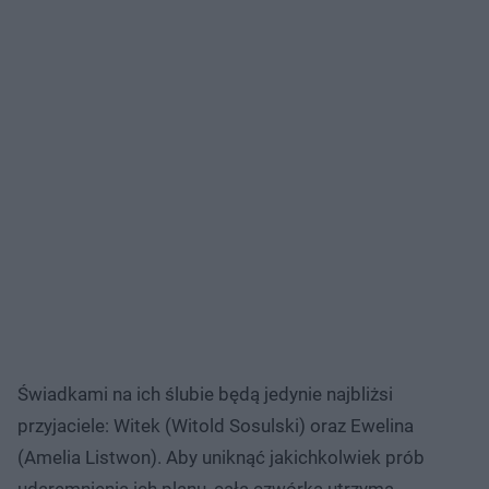
Świadkami na ich ślubie będą jedynie najbliżsi
przyjaciele: Witek (Witold Sosulski) oraz Ewelina
(Amelia Listwon). Aby uniknąć jakichkolwiek prób
udaremnienia ich planu, cała czwórka utrzyma