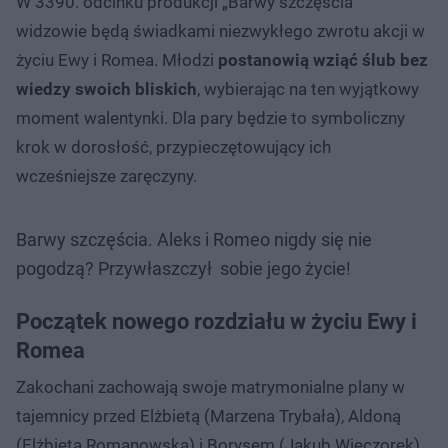
W 3390. odcinku produkcji „Barwy szczęścia”
widzowie będą świadkami niezwykłego zwrotu akcji w
życiu Ewy i Romea. Młodzi
postanowią wziąć ślub bez
wiedzy swoich bliskich
, wybierając na ten wyjątkowy
moment walentynki. Dla pary będzie to symboliczny
krok w dorosłość, przypieczętowujący ich
wcześniejsze zaręczyny.
Barwy szczęścia. Aleks i Romeo nigdy się nie
pogodzą? Przywłaszczył sobie jego życie!
Początek nowego rozdziału w życiu Ewy i
Romea
Zakochani zachowają swoje matrymonialne plany w
tajemnicy przed Elżbietą (Marzena Trybała), Aldoną
(Elżbieta Romanowska) i Borysem (Jakub Wieczorek),