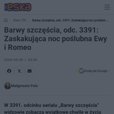
Kino i TV
Barwy szczęścia, odc. 3391: Zaskakująca noc poślubna
Ewy i Romeo
Barwy szczęścia, odc. 3391:
Zaskakująca noc poślubna Ewy
i Romeo
2026-05-08
22:35
Dodaj do Google
Małgorzata Pala
W 3391. odcinku serialu „Barwy szczęścia”
widzowie zobaczą wyjątkowe chwile w życiu