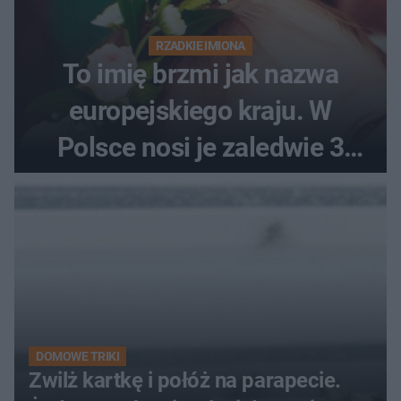
RZADKIE IMIONA
To imię brzmi jak nazwa
europejskiego kraju. W
Polsce nosi je zaledwie 3
kobiety
DOMOWE TRIKI
Zwilż kartkę i połóż na parapecie.