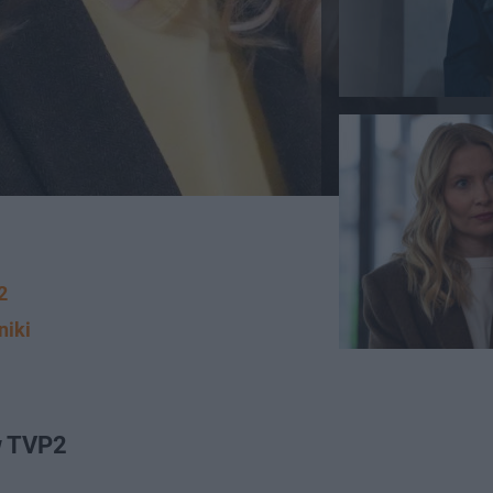
2
niki
w TVP2