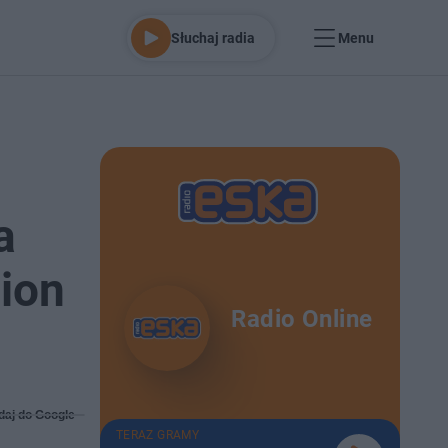
Słuchaj radia
Menu
a
lion
Radio Online
daj do Google
TERAZ GRAMY