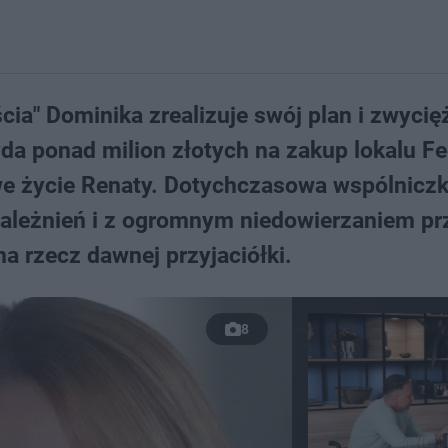
cia" Dominika zrealizuje swój plan i zwycię
wyda ponad milion złotych na zakup lokalu F
we życie Renaty. Dotychczasowa wspólnicz
uzależnień i z ogromnym niedowierzaniem pr
na rzecz dawnej przyjaciółki.
8