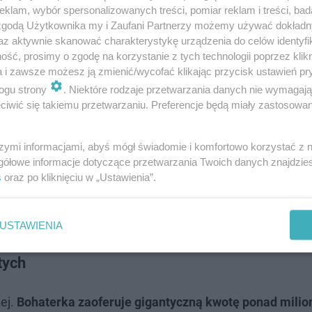
man do podjęcia bardzo drastycznych działań prawno-fi
klam, wybór spersonalizowanych treści, pomiar reklam i treści, bad
 zgodą Użytkownika my i Zaufani Partnerzy możemy używać dokład
az aktywnie skanować charakterystykę urządzenia do celów identyfi
ść, prosimy o zgodę na korzystanie z tych technologii poprzez klikn
a i zawsze możesz ją zmienić/wycofać klikając przycisk ustawień pr
ogu strony
. Niektóre rodzaje przetwarzania danych nie wymagaj
iwić się takiemu przetwarzaniu. Preferencje będą miały zastosowanie
szymi informacjami, abyś mógł świadomie i komfortowo korzystać z
gółowe informacje dotyczące przetwarzania Twoich danych znajdzi
s
oraz po kliknięciu w „Ustawienia”.
USTAWIENIA
tych
ej.
Bohaterka zaoferuje gigantyczną kwotę ponad milio