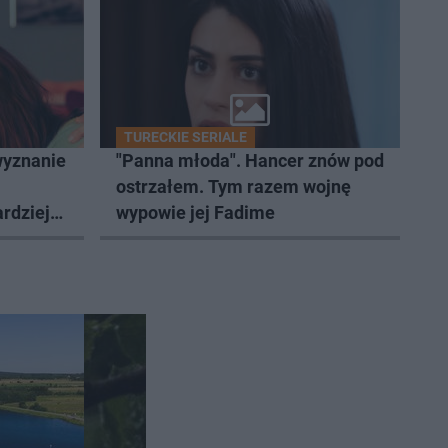
TURECKIE SERIALE
wyznanie
"Panna młoda". Hancer znów pod
ostrzałem. Tym razem wojnę
rdziej
wypowie jej Fadime
ierze