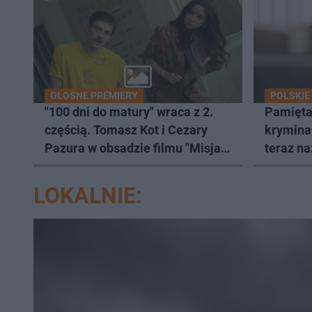
GŁOŚNE PREMIERY
POLSKIE
"100 dni do matury" wraca z 2.
Pamięta
częścią. Tomasz Kot i Cezary
krymina
Pazura w obsadzie filmu "Misja
teraz na
Zeus"
data pr
LOKALNIE: