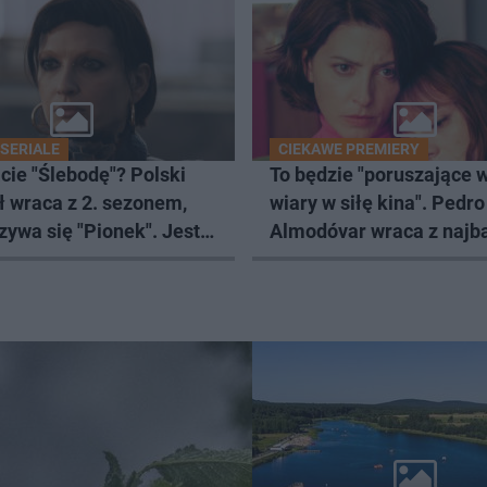
 SERIALE
CIEKAWE PREMIERY
cie "Ślebodę"? Polski
To będzie "poruszające 
ł wraca z 2. sezonem,
wiary w siłę kina". Pedro
zywa się "Pionek". Jest
Almodóvar wraca z najba
emiery
osobistym filmem w kar