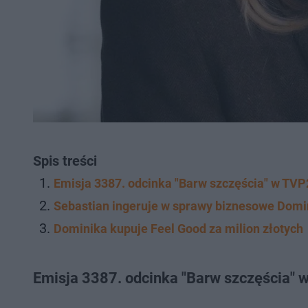
Spis treści
Emisja 3387. odcinka "Barw szczęścia" w TVP
Sebastian ingeruje w sprawy biznesowe Domi
Dominika kupuje Feel Good za milion złotych
Emisja 3387. odcinka "Barw szczęścia" 