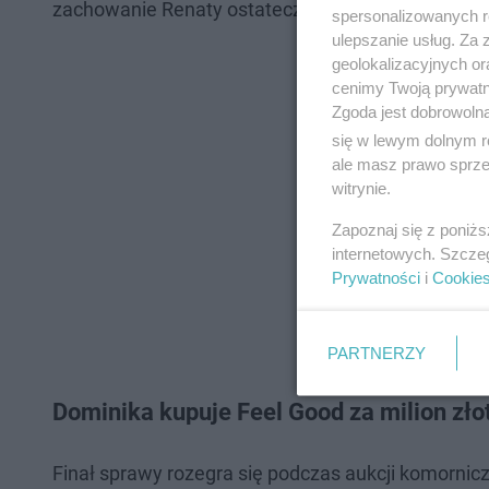
zachowanie Renaty ostatecznie skłonią bizneswo
spersonalizowanych re
ulepszanie usług. Za
geolokalizacyjnych or
cenimy Twoją prywatno
Zgoda jest dobrowoln
się w lewym dolnym r
ale masz prawo sprzec
witrynie.
Zapoznaj się z poniż
internetowych. Szcze
Prywatności
i
Cookie
PARTNERZY
Dominika kupuje Feel Good za milion zło
Finał sprawy rozegra się podczas aukcji komornicz