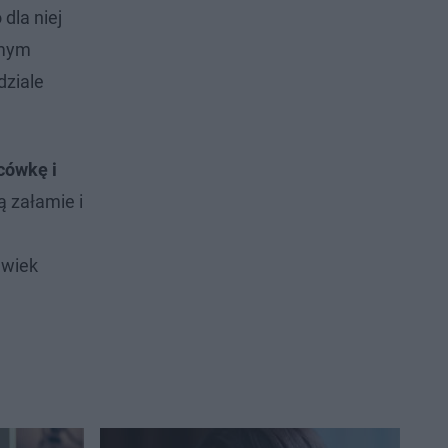
dla niej
amym
dziale
cówkę i
ą załamie i
lwiek