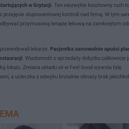
artujących w licytacji
. Ten niezwykle kosztowny ruch to 
raz przejęcie stuprocentowej kontroli nad firmą. W tym s
 odbywać przymusową terapię lekową na zamkniętym od
 przewidywali lekarze.
Pacjentka samowolnie opuści pla
estauracji
. Wiadomość o sprzedaży dobytku całkowicie j
ką lokalu. Zmiana układu sił w Feel Good wywoła falę
mi, a ucieczka z odwyku brutalnie obnaży brak jakichko
NEMA