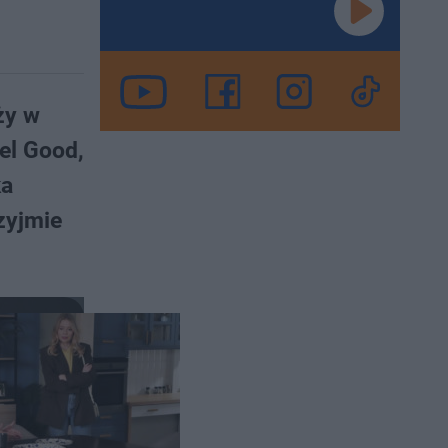
ży w
eel Good,
ka
zyjmie