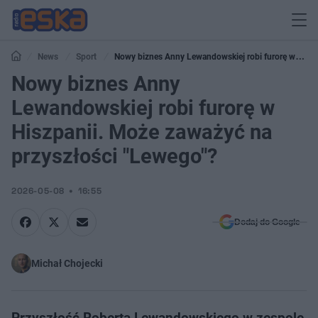
News
Sport
Nowy biznes Anny Lewandowskiej robi furorę w
Hiszpanii. Może zaważyć na przyszłości "Lewego"?
Nowy biznes Anny
Lewandowskiej robi furorę w
Hiszpanii. Może zaważyć na
przyszłości "Lewego"?
2026-05-08
16:55
Dodaj do Google
Michał Chojecki
Przyszłość Roberta Lewandowskiego w zespole