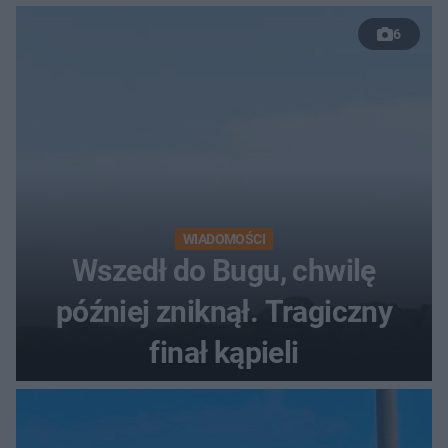
50 %!"
6
WIADOMOŚCI
Wszedł do Bugu, chwilę
później zniknął. Tragiczny
finał kąpieli