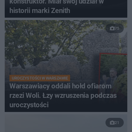
konstruktor. Miał swój udział w
historii marki Zenith
75
UROCZYSTOŚCI W WARSZAWIE
Warszawiacy oddali hołd ofiarom
rzezi Woli. Łzy wzruszenia podczas
uroczystości
21