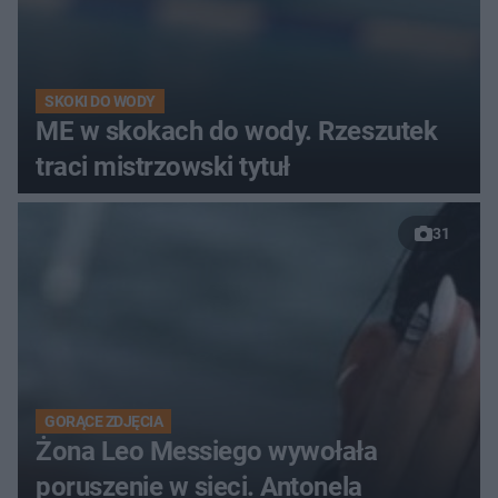
SKOKI DO WODY
ME w skokach do wody. Rzeszutek
traci mistrzowski tytuł
31
GORĄCE ZDJĘCIA
Żona Leo Messiego wywołała
poruszenie w sieci. Antonela