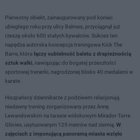
Pierwotny obiekt, zainaugurowany pod koniec
ubiegłego roku przy ulicy Balmes, przyciągnął już
rzeszę około 600 stałych bywalców. Sukces ten
napędza autorska koncepcja treningowa Kick The
Barre, która
łączy subtelność baletu z drapieżnością
sztuk walki
, nawiązując do bogatej przeszłości
sportowej trenerki, nagrodzonej blisko 40 medalami w
karate.
Hiszpańscy dziennikarze z podziwem relacjonują
niedawny trening zorganizowany przez Annę
Lewandowskim na tarasie widokowym Mirador Torre
Glòries, usytuowanym 125 metrów nad ziemią.
W
zajęciach z imponującą panoramą miasta wzięło