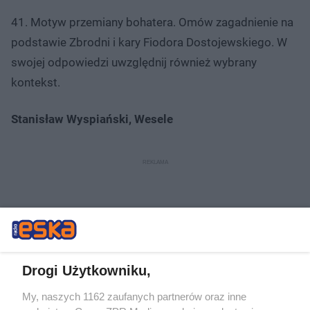
41. Motyw przemiany bohatera. Omów zagadnienie na
podstawie Zbrodni i kary Fiodora Dostojewskiego. W
swojej odpowiedzi uwzględnij również wybrany
kontekst.
Stanisław Wyspiański, Wesele
Drogi Użytkowniku,
My, naszych 1162 zaufanych partnerów oraz inne