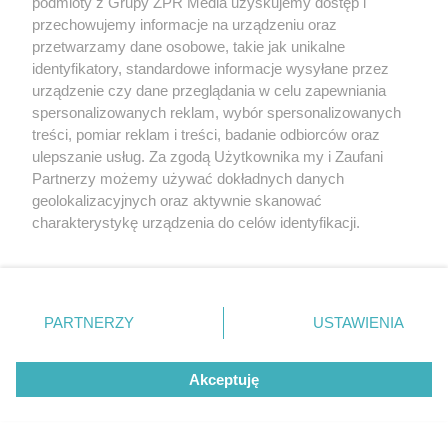
podmioty z Grupy ZPR Media uzyskujemy dostęp i
przechowujemy informacje na urządzeniu oraz
przetwarzamy dane osobowe, takie jak unikalne
identyfikatory, standardowe informacje wysyłane przez
urządzenie czy dane przeglądania w celu zapewniania
spersonalizowanych reklam, wybór spersonalizowanych
treści, pomiar reklam i treści, badanie odbiorców oraz
ulepszanie usług. Za zgodą Użytkownika my i Zaufani
Partnerzy możemy używać dokładnych danych
geolokalizacyjnych oraz aktywnie skanować
charakterystykę urządzenia do celów identyfikacji.
Ponieważ cenimy Twoją prywatność, prosimy o zgodę na
korzystanie z tych technologii poprzez kliknięcie
„Akceptuję”. Zgoda jest dobrowolna i zawsze możesz ją
zmienić/wycofać klikając przycisk ustawień prywatności
PARTNERZY
USTAWIENIA
znajdujący się w lewym dolnym rogu strony
. Niektóre
rodzaje przetwarzania danych nie wymagają zgody
Akceptuję
użytkownika, ale masz prawo sprzeciwić się takiemu
przetwarzaniu. Preferencje będą miały zastosowanie tylko
42. Co utrudnia porozumienie między
na tej witrynie.