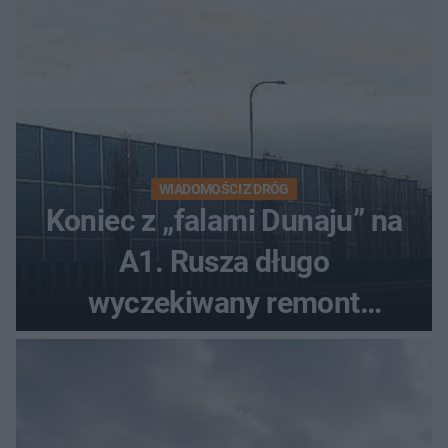
WIADOMOŚCI Z DRÓG
Koniec z „falami Dunaju” na
A1. Rusza długo
wyczekiwany remont
autostrady