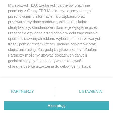
My, naszych 1160 zaufanych partnerów oraz inne
Żaden utwór zamieszczony w serwisie nie może być powielany i
podmioty z Grupy ZPR Media uzyskujemy dostęp i
rozpowszechniany lub dalej rozpowszechniany w jakikolwiek sposób (w
przechowujemy informacje na urządzeniu oraz
tym także elektroniczny lub mechaniczny) na jakimkolwiek polu
eksploatacji w jakiejkolwiek formie, włącznie z umieszczaniem w
przetwarzamy dane osobowe, takie jak unikalne
Internecie bez pisemnej zgody właściciela praw. Jakiekolwiek użycie lub
identyfikatory, standardowe informacje wysyłane przez
wykorzystanie utworów w całości lub w części z naruszeniem prawa,
tzn. bez właściwej zgody, jest zabronione pod groźbą kary i może być
urządzenie czy dane przeglądania w celu zapewniania
ścigane prawnie.
spersonalizowanych reklam, wybór spersonalizowanych
treści, pomiar reklam i treści, badanie odbiorców oraz
ulepszanie usług. Za zgodą Użytkownika my i Zaufani
Partnerzy możemy używać dokładnych danych
geolokalizacyjnych oraz aktywnie skanować
charakterystykę urządzenia do celów identyfikacji.
Ponieważ cenimy Twoją prywatność, prosimy o zgodę na
O nas
korzystanie z tych technologii poprzez kliknięcie
Informacje prawne
„Akceptuję”. Zgoda jest dobrowolna i zawsze możesz ją
zmienić/wycofać klikając przycisk ustawień prywatności
PARTNERZY
USTAWIENIA
Nasze serwisy
znajdujący się w lewym dolnym rogu strony
. Niektóre
rodzaje przetwarzania danych nie wymagają zgody
© 2026 Grupa ZPR Media
Akceptuję
użytkownika, ale masz prawo sprzeciwić się takiemu
przetwarzaniu. Preferencje będą miały zastosowanie tylko