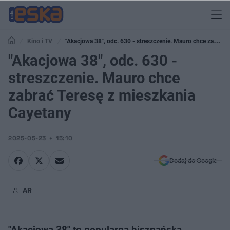
Kino i TV
"Akacjowa 38", odc. 630 - streszczenie. Mauro chce zabrać
Teresę z mieszkania Cayetany
"Akacjowa 38", odc. 630 -
streszczenie. Mauro chce
zabrać Teresę z mieszkania
Cayetany
2025-05-23
15:10
Dodaj do Google
AR
"Akacjowa 38" to popularna hiszpańska