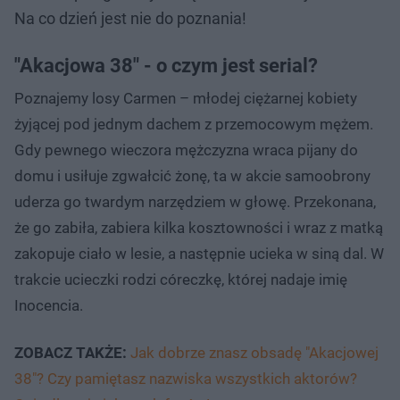
Na co dzień jest nie do poznania!
"Akacjowa 38" - o czym jest serial?
Poznajemy losy Carmen – młodej ciężarnej kobiety
żyjącej pod jednym dachem z przemocowym mężem.
Gdy pewnego wieczora mężczyzna wraca pijany do
domu i usiłuje zgwałcić żonę, ta w akcie samoobrony
uderza go twardym narzędziem w głowę. Przekonana,
że go zabiła, zabiera kilka kosztowności i wraz z matką
zakopuje ciało w lesie, a następnie ucieka w siną dal. W
trakcie ucieczki rodzi córeczkę, której nadaje imię
Inocencia.
ZOBACZ TAKŻE:
Jak dobrze znasz obsadę "Akacjowej
38"? Czy pamiętasz nazwiska wszystkich aktorów?