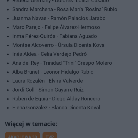
Rebeca Alemañy - Dolores "Lolita" Casado
Sandra Marchena - Rosa María "Rosina" Rubio
Juanma Navas - Ramón Palacios Jarabo
Marc Parejo - Felipe Álvarez-Hermoso
Inma Pérez-Quirós - Fabiana Aguado
Montse Alcoverro - Úrsula Dicenta Koval
Inés Aldea - Celia Verdejo Pedró
Ana del Rey - Trinidad "Trini" Crespo Molero
Alba Brunet - Leonor Hidalgo Rubio
Laura Rozalén - Elvira Valverde
Jordi Coll - Simón Gayarre Ruiz
Rubén de Eguía - Diego Alday Roncero
Elena González - Blanca Dicenta Koval
AKACJOWA 38
TVP