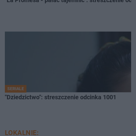
"La Promesa - pałac tajemnic": streszczenie odc
SERIALE
"Dziedzictwo": streszczenie odcinka 1001
LOKALNIE: