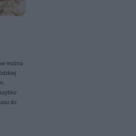
 nie można
ódzkiej
m.
 szybko
rasu do