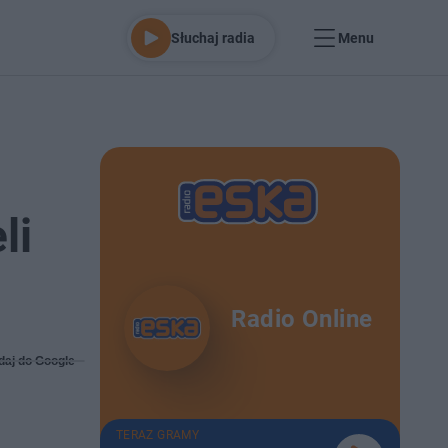
Słuchaj radia
Menu
li
Radio Online
daj do Google
TERAZ GRAMY