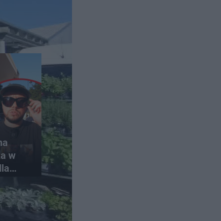
na
ka w
dla