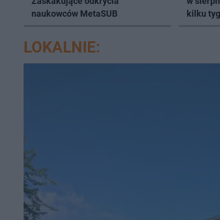
Zaskakujące odkrycia
w sierpn
naukowców MetaSUB
kilku ty
LOKALNIE: