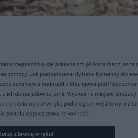
 domu zagnieździła się jadowita żmija! Gada rzecz jasna
anie pomocy. Jak poinformował dyżurny Komendy Wojew
ebezpieczeństwie nadszedł z Maciejowa pod Kluczborkie
 z ich domu jadowitej żmii. Wysłani na miejsce strażacy
e schronienia wybrał wnękę pod progiem wejściowym z ta
zie została wypuszczona na wolność.
orzy z bronią w ręku!