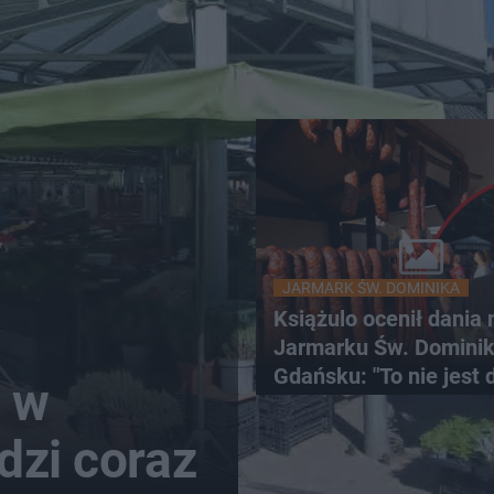
JARMARK ŚW. DOMINIKA
Książulo ocenił dania 
Jarmarku Św. Domini
Gdańsku: "To nie jest 
o w
Polaka"
dzi coraz