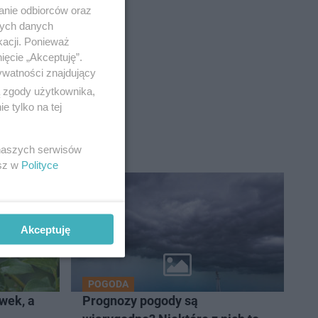
anie odbiorców oraz
nych danych
kacji. Ponieważ
ięcie „Akceptuję”.
ywatności znajdujący
ą zgody użytkownika,
 tylko na tej
 naszych serwisów
esz w
Polityce
Akceptuję
POGODA
wek, a
Prognozy pogody są