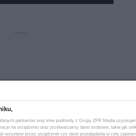
niku,
fanych partnerów oraz inne podmioty z Grupy ZPR Media uzyskujem
cje na urządzeniu oraz przetwarzamy dane osobowe, takie jak unika
je wysyłane przez urządzenie czy dane przeglądania w celu zapewn
ekkie ochłodzenie