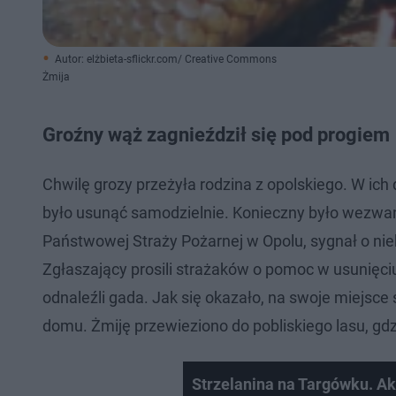
Autor: elżbieta-sflickr.com/ Creative Commons
Żmija
Groźny wąż zagnieździł się pod progiem
Chwilę grozy przeżyła rodzina z opolskiego. W ich
było usunąć samodzielnie. Konieczny było wezw
Państwowej Straży Pożarnej w Opolu, sygnał o ni
Zgłaszający prosili strażaków o pomoc w usunięciu
odnaleźli gada. Jak się okazało, na swoje miejsc
domu. Żmiję przewieziono do pobliskiego lasu, gd
Strzelanina na Targówku. Akt