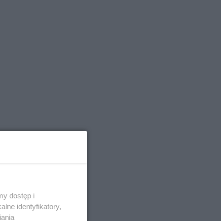
y dostęp i
lne identyfikatory,
iania