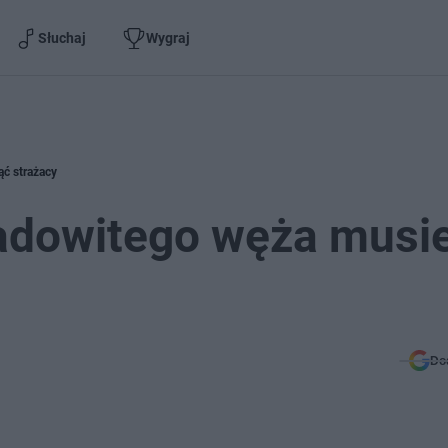
Słuchaj
Wygraj
ć strażacy
dowitego węża musie
Do