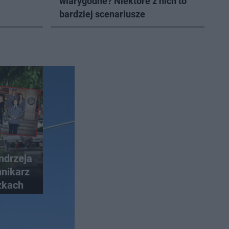
wiarygodne? Niektóre z nich to
bardziej scenariusze
ndrzeja
nikarz
zkach