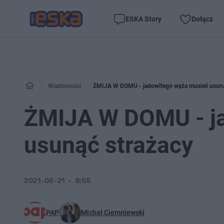
ESKA Story
Dołącz
Wiadomości
ŻMIJA W DOMU - jadowitego węża musieli usuną
ŻMIJA W DOMU - ja
usunąć strażacy
2021-06-21
8:55
PAP
Michał Ciemniewski