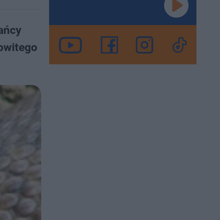
ańcy
owitego