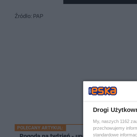
Źródło: PAP
Drogi Użytkow
My, naszych 1162 zau
POLECANY ARTYKUŁ:
przechowujemy informa
standardowe informac
Pogoda na tydzień - upały i grad, ale też l