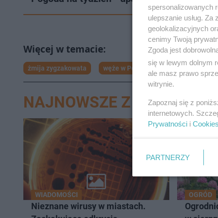
spersonalizowanych re
ulepszanie usług. Za
geolokalizacyjnych or
cenimy Twoją prywatno
Zgoda jest dobrowoln
się w lewym dolnym r
żmija zygzakowata
węże w Polsce
ale masz prawo sprzec
witrynie.
NAJNOWSZE Z DZIAŁU WI
Zapoznaj się z poniż
internetowych. Szcze
Prywatności
i
Cookie
PARTNERZY
WIADOMOŚCI
OGRÓD
Nieznane wirusy w miastach.
Ogrodnic