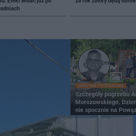
iu. Efekt widać już po
za rok zbiory będą obfite
godniach
OSTATNIE POŻEGNANIE
Szczegóły pogrzebu A
Morozowskiego. Dzien
nie spocznie na Pową