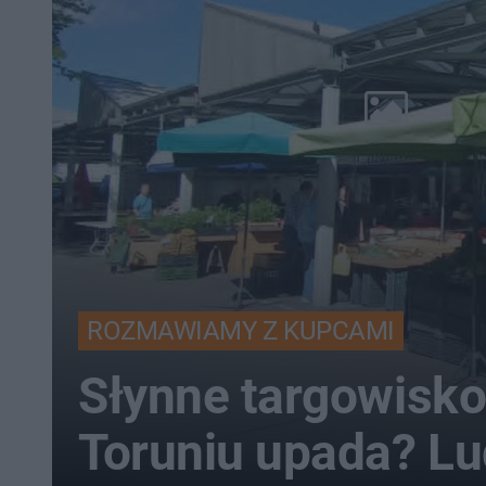
ROZMAWIAMY Z KUPCAMI
Słynne targowisk
Toruniu upada? Lu