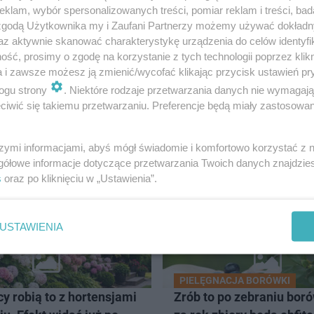
klam, wybór spersonalizowanych treści, pomiar reklam i treści, bad
 zgodą Użytkownika my i Zaufani Partnerzy możemy używać dokład
az aktywnie skanować charakterystykę urządzenia do celów identyfi
ść, prosimy o zgodę na korzystanie z tych technologii poprzez klikn
a i zawsze możesz ją zmienić/wycofać klikając przycisk ustawień pr
ogu strony
. Niektóre rodzaje przetwarzania danych nie wymagaj
iwić się takiemu przetwarzaniu. Preferencje będą miały zastosowanie
ADOMOŚCI
szymi informacjami, abyś mógł świadomie i komfortowo korzystać z
gółowe informacje dotyczące przetwarzania Twoich danych znajdzi
s
oraz po kliknięciu w „Ustawienia”.
USTAWIENIA
PIELĘGNACJA BORÓWKI
y robią to z hortensjami
Zrób to po zebraniu boró