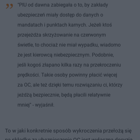
"PIU od dawna zabiegała o to, by zakłady
ubezpieczeń miały dostęp do danych o
mandatach i punktach karnych. Jeżeli ktoś
przejeżdża skrzyżowanie na czerwonym
świetle, to chociaż nie miał wypadku, wiadomo
że jest kierowcą niebezpiecznym. Podobnie,
jeśli kogoś złapano kilka razy na przekroczeniu
prędkości. Takie osoby powinny płacić więcej
za OC, ale też dzięki temu rozwiązaniu ci, którzy
jeżdżą bezpiecznie, będą płacili relatywnie
mniej" - wyjaśnił.
To w jaki konkretnie sposób wykroczenia przełożą się
na składkę za ubezpieczenie OC jest wyłączną decyzją