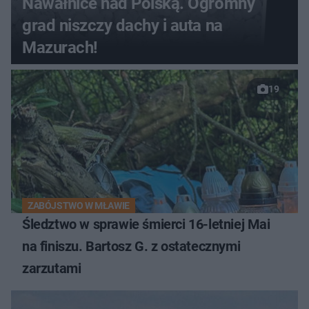
Nawałnice nad Polską. Ogromny
grad niszczy dachy i auta na
Mazurach!
19
ZABÓJSTWO W MŁAWIE
Śledztwo w sprawie śmierci 16-letniej Mai
na finiszu. Bartosz G. z ostatecznymi
zarzutami