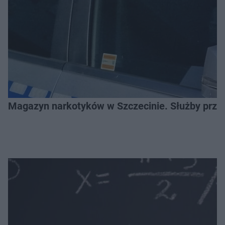
Magazyn narkotyków w Szczecinie. Służby prze