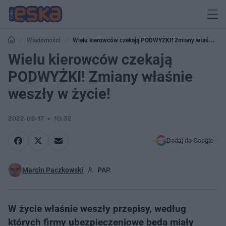
Wiadomości
Wielu kierowców czekają PODWYŻKI! Zmiany właśnie
weszły w życie!
Wielu kierowców czekają
PODWYŻKI! Zmiany właśnie
weszły w życie!
2022-06-17
10:32
Dodaj do Google
Marcin Paczkowski
PAP.
W życie właśnie weszły przepisy, według
których firmy ubezpieczeniowe będą miały