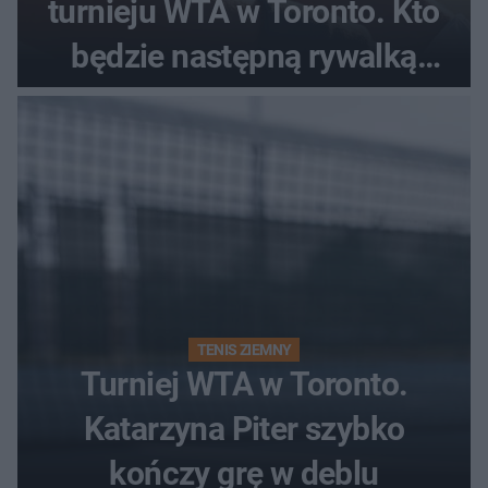
turnieju WTA w Toronto. Kto
będzie następną rywalką
Polki?
TENIS ZIEMNY
Turniej WTA w Toronto.
Katarzyna Piter szybko
kończy grę w deblu