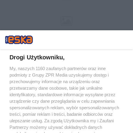
Drogi Użytkowniku,
My, naszych 1160 zaufanych partnerów oraz inne
Żaden utwór zamieszczony w serwisie nie może być powielany i
podmioty z Grupy ZPR Media uzyskujemy dostęp i
rozpowszechniany lub dalej rozpowszechniany w jakikolwiek sposób (w
tym także elektroniczny lub mechaniczny) na jakimkolwiek polu
przechowujemy informacje na urządzeniu oraz
eksploatacji w jakiejkolwiek formie, włącznie z umieszczaniem w
przetwarzamy dane osobowe, takie jak unikalne
Internecie bez pisemnej zgody właściciela praw. Jakiekolwiek użycie lub
identyfikatory, standardowe informacje wysyłane przez
wykorzystanie utworów w całości lub w części z naruszeniem prawa,
tzn. bez właściwej zgody, jest zabronione pod groźbą kary i może być
urządzenie czy dane przeglądania w celu zapewniania
ścigane prawnie.
spersonalizowanych reklam, wybór spersonalizowanych
treści, pomiar reklam i treści, badanie odbiorców oraz
ulepszanie usług. Za zgodą Użytkownika my i Zaufani
Partnerzy możemy używać dokładnych danych