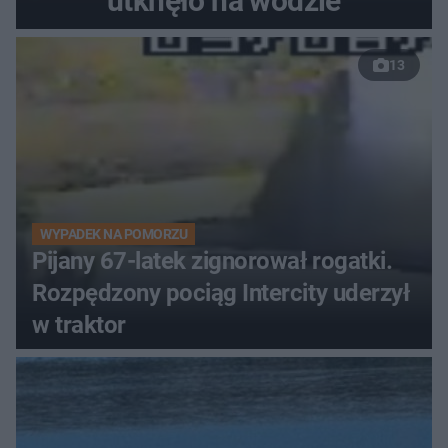
utknęło na wodzie
13
WYPADEK NA POMORZU
Pijany 67-latek zignorował rogatki.
Rozpędzony pociąg Intercity uderzył
w traktor