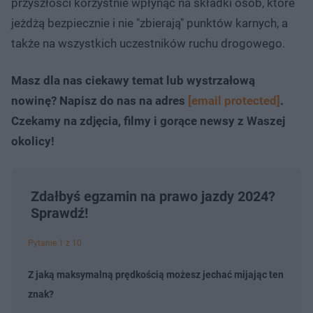
przyszłości korzystnie wpłynąć na składki osób, które
jeżdżą bezpiecznie i nie "zbierają" punktów karnych, a
także na wszystkich uczestników ruchu drogowego.
Masz dla nas ciekawy temat lub wystrzałową
nowinę? Napisz do nas na adres
[email protected]
.
Czekamy na zdjęcia, filmy i gorące newsy z Waszej
okolicy!
Zdałbyś egzamin na prawo jazdy 2024?
Sprawdź!
Pytanie 1 z 10
Z jaką maksymalną prędkością możesz jechać mijając ten
znak?