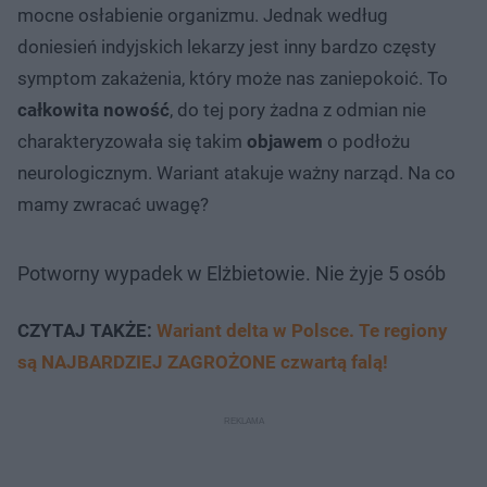
mocne osłabienie organizmu. Jednak według
doniesień indyjskich lekarzy jest inny bardzo częsty
symptom zakażenia, który może nas zaniepokoić. To
całkowita nowość
, do tej pory żadna z odmian nie
charakteryzowała się takim
objawem
o podłożu
neurologicznym. Wariant atakuje ważny narząd. Na co
mamy zwracać uwagę?
Potworny wypadek w Elżbietowie. Nie żyje 5 osób
CZYTAJ TAKŻE:
Wariant delta w Polsce. Te regiony
są NAJBARDZIEJ ZAGROŻONE czwartą falą!