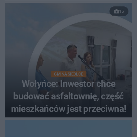
musiała zamknąć odcinek
15
wybrzeża
GMINA SIEDLCE
Wołyńce: Inwestor chce
budować asfaltownię, część
mieszkańców jest przeciwna!