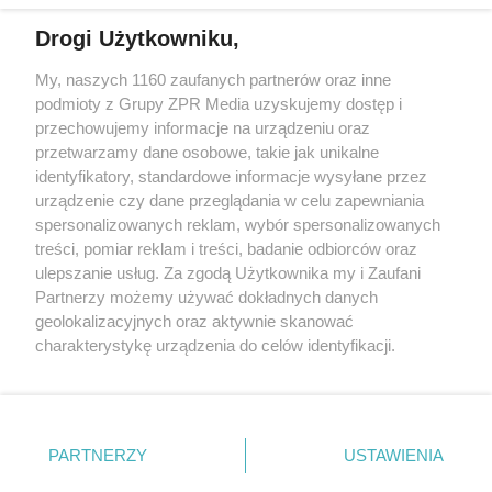
Drogi Użytkowniku,
My, naszych 1160 zaufanych partnerów oraz inne
Żaden utwór zamieszczony w serwisie nie może być powielany i
podmioty z Grupy ZPR Media uzyskujemy dostęp i
rozpowszechniany lub dalej rozpowszechniany w jakikolwiek sposób (w
tym także elektroniczny lub mechaniczny) na jakimkolwiek polu
przechowujemy informacje na urządzeniu oraz
eksploatacji w jakiejkolwiek formie, włącznie z umieszczaniem w
przetwarzamy dane osobowe, takie jak unikalne
Internecie bez pisemnej zgody właściciela praw. Jakiekolwiek użycie lub
identyfikatory, standardowe informacje wysyłane przez
wykorzystanie utworów w całości lub w części z naruszeniem prawa,
tzn. bez właściwej zgody, jest zabronione pod groźbą kary i może być
urządzenie czy dane przeglądania w celu zapewniania
ścigane prawnie.
spersonalizowanych reklam, wybór spersonalizowanych
treści, pomiar reklam i treści, badanie odbiorców oraz
ulepszanie usług. Za zgodą Użytkownika my i Zaufani
Partnerzy możemy używać dokładnych danych
geolokalizacyjnych oraz aktywnie skanować
charakterystykę urządzenia do celów identyfikacji.
Ponieważ cenimy Twoją prywatność, prosimy o zgodę na
O nas
korzystanie z tych technologii poprzez kliknięcie
Informacje prawne
„Akceptuję”. Zgoda jest dobrowolna i zawsze możesz ją
zmienić/wycofać klikając przycisk ustawień prywatności
PARTNERZY
USTAWIENIA
Nasze serwisy
znajdujący się w lewym dolnym rogu strony
. Niektóre